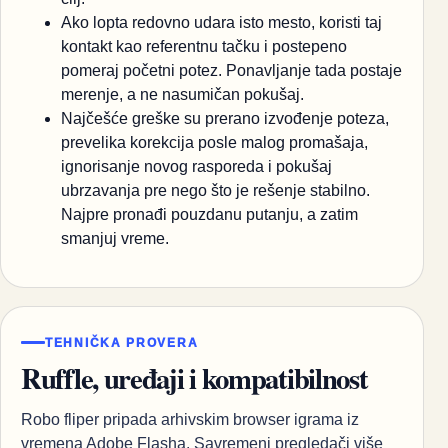
Ako lopta redovno udara isto mesto, koristi taj
kontakt kao referentnu tačku i postepeno
pomeraj početni potez. Ponavljanje tada postaje
merenje, a ne nasumičan pokušaj.
Najčešće greške su prerano izvođenje poteza,
prevelika korekcija posle malog promašaja,
ignorisanje novog rasporeda i pokušaj
ubrzavanja pre nego što je rešenje stabilno.
Najpre pronađi pouzdanu putanju, a zatim
smanjuj vreme.
TEHNIČKA PROVERA
Ruffle, uređaji i kompatibilnost
Robo fliper pripada arhivskim browser igrama iz
vremena Adobe Flasha. Savremeni pregledači više