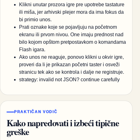
Klikni unutar prozora igre pre upotrebe tastature
ili miša, jer arhivski plejer mora da ima fokus da
bi primio unos.
Prati oznake koje se pojavljuju na početnom
ekranu ili prvom nivou. One imaju prednost nad
bilo kojom opštom pretpostavkom o komandama
Flash igara.
Ako unos ne reaguje, ponovo klikni u okvir igre,
proveri da li je prikazan početni taster i osveži
stranicu tek ako se kontrola i dalje ne registruje.
strategy: invalid not JSON? continue carefully
PRAKTIČAN VODIČ
Kako napredovati i izbeći tipične
greške