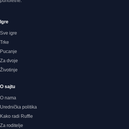
punoletne.
Igre
Sve igre
Trke
Pucanje
Za dvoje
Životinje
O sajtu
O nama
Urednička politika
Kako radi Ruffle
Za roditelje