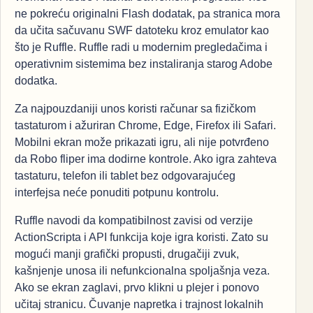
ne pokreću originalni Flash dodatak, pa stranica mora
da učita sačuvanu SWF datoteku kroz emulator kao
što je Ruffle. Ruffle radi u modernim pregledačima i
operativnim sistemima bez instaliranja starog Adobe
dodatka.
Za najpouzdaniji unos koristi računar sa fizičkom
tastaturom i ažuriran Chrome, Edge, Firefox ili Safari.
Mobilni ekran može prikazati igru, ali nije potvrđeno
da Robo fliper ima dodirne kontrole. Ako igra zahteva
tastaturu, telefon ili tablet bez odgovarajućeg
interfejsa neće ponuditi potpunu kontrolu.
Ruffle navodi da kompatibilnost zavisi od verzije
ActionScripta i API funkcija koje igra koristi. Zato su
mogući manji grafički propusti, drugačiji zvuk,
kašnjenje unosa ili nefunkcionalna spoljašnja veza.
Ako se ekran zaglavi, prvo klikni u plejer i ponovo
učitaj stranicu. Čuvanje napretka i trajnost lokalnih