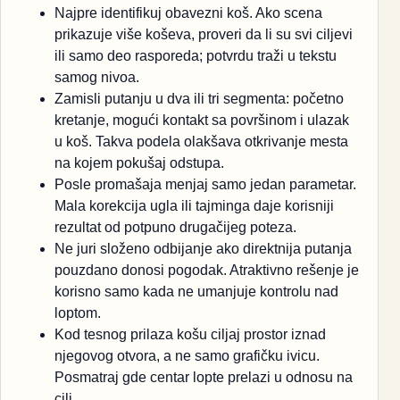
Najpre identifikuj obavezni koš. Ako scena
prikazuje više koševa, proveri da li su svi ciljevi
ili samo deo rasporeda; potvrdu traži u tekstu
samog nivoa.
Zamisli putanju u dva ili tri segmenta: početno
kretanje, mogući kontakt sa površinom i ulazak
u koš. Takva podela olakšava otkrivanje mesta
na kojem pokušaj odstupa.
Posle promašaja menjaj samo jedan parametar.
Mala korekcija ugla ili tajminga daje korisniji
rezultat od potpuno drugačijeg poteza.
Ne juri složeno odbijanje ako direktnija putanja
pouzdano donosi pogodak. Atraktivno rešenje je
korisno samo kada ne umanjuje kontrolu nad
loptom.
Kod tesnog prilaza košu ciljaj prostor iznad
njegovog otvora, a ne samo grafičku ivicu.
Posmatraj gde centar lopte prelazi u odnosu na
cilj.