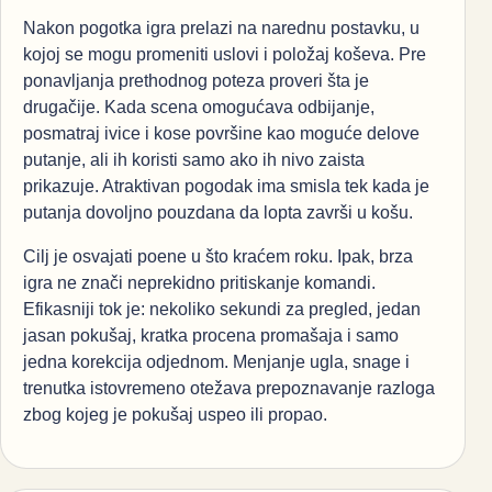
Nakon pogotka igra prelazi na narednu postavku, u
kojoj se mogu promeniti uslovi i položaj koševa. Pre
ponavljanja prethodnog poteza proveri šta je
drugačije. Kada scena omogućava odbijanje,
posmatraj ivice i kose površine kao moguće delove
putanje, ali ih koristi samo ako ih nivo zaista
prikazuje. Atraktivan pogodak ima smisla tek kada je
putanja dovoljno pouzdana da lopta završi u košu.
Cilj je osvajati poene u što kraćem roku. Ipak, brza
igra ne znači neprekidno pritiskanje komandi.
Efikasniji tok je: nekoliko sekundi za pregled, jedan
jasan pokušaj, kratka procena promašaja i samo
jedna korekcija odjednom. Menjanje ugla, snage i
trenutka istovremeno otežava prepoznavanje razloga
zbog kojeg je pokušaj uspeo ili propao.