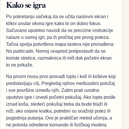
Kako se igra
Po pokretanju sačekaj da se učita naslovni ekran i
klikni unutar okvira igre kako bi on dobio fokus.
Sačuvano uputstvo navodi da se precizne instrukcije
nalaze u samoj igri, pa ih pročitaj pre prvog poteza.
Tačna spolja potvrđena mapa tastera nije pronađena:
No publicado. Nemoj unapred pretpostaviti da se
koriste strelice, razmaknica ili miš dok početni ekran
to ne prikaže.
Na prvom nivou prvo pronađi loptu i koš ili koševe koji
predstavljaju cilj. Pregledaj njihov međusobni položaj
i sve površine između njih. Zatim prati uvodno
uputstvo igre i izvedi početni pokušaj. Ako lopta prođe
iznad koša, sledeći pokušaj treba da bude blaži ili
niži; ako ostane kratka, potrebni su snažniji potez ili
pogodnija putanja. Ovo je praktičan metod učenja, a
ne potvrda određene komande ili fizičkog modela.