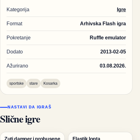
Kategorija
Igre
Format
Arhivska Flash igra
Pokretanje
Ruffle emulator
Dodato
2013-02-05
Ažurirano
03.08.2026.
sportske
stare
Kosarka
NASTAVI DA IGRAŠ
Slične igre
Zuti damper i probusene
Elastik lopta
Trke
Igre