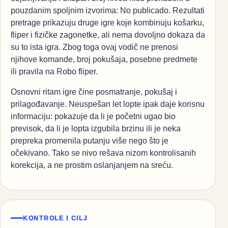
pouzdanim spoljnim izvorima: No publicado. Rezultati
pretrage prikazuju druge igre koje kombinuju košarku,
fliper i fizičke zagonetke, ali nema dovoljno dokaza da
su to ista igra. Zbog toga ovaj vodič ne prenosi
njihove komande, broj pokušaja, posebne predmete
ili pravila na Robo fliper.
Osnovni ritam igre čine posmatranje, pokušaj i
prilagođavanje. Neuspešan let lopte ipak daje korisnu
informaciju: pokazuje da li je početni ugao bio
previsok, da li je lopta izgubila brzinu ili je neka
prepreka promenila putanju više nego što je
očekivano. Tako se nivo rešava nizom kontrolisanih
korekcija, a ne prostim oslanjanjem na sreću.
KONTROLE I CILJ