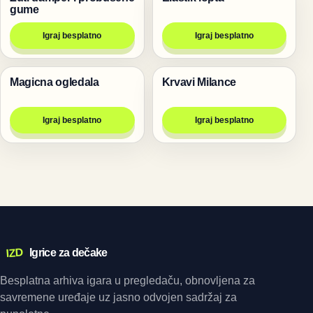
gume
Igraj besplatno
Igraj besplatno
Magicna ogledala
Krvavi Milance
Igre
Pucanje
Igraj besplatno
Igraj besplatno
IZD
Igrice za dečake
Besplatna arhiva igara u pregledaču, obnovljena za
savremene uređaje uz jasno odvojen sadržaj za