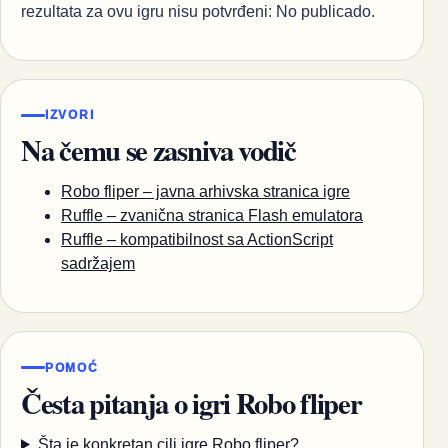
rezultata za ovu igru nisu potvrđeni: No publicado.
IZVORI
Na čemu se zasniva vodič
Robo fliper – javna arhivska stranica igre
Ruffle – zvanična stranica Flash emulatora
Ruffle – kompatibilnost sa ActionScript
sadržajem
POMOĆ
Česta pitanja o igri Robo fliper
Šta je konkretan cilj igre Robo fliper?