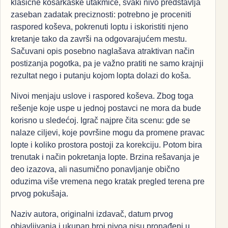
klasične košarkaške utakmice, svaki nivo predstavlja
zaseban zadatak preciznosti: potrebno je proceniti
raspored koševa, pokrenuti loptu i iskoristiti njeno
kretanje tako da završi na odgovarajućem mestu.
Sačuvani opis posebno naglašava atraktivan način
postizanja pogotka, pa je važno pratiti ne samo krajnji
rezultat nego i putanju kojom lopta dolazi do koša.
Nivoi menjaju uslove i raspored koševa. Zbog toga
rešenje koje uspe u jednoj postavci ne mora da bude
korisno u sledećoj. Igrač najpre čita scenu: gde se
nalaze ciljevi, koje površine mogu da promene pravac
lopte i koliko prostora postoji za korekciju. Potom bira
trenutak i način pokretanja lopte. Brzina rešavanja je
deo izazova, ali nasumično ponavljanje obično
oduzima više vremena nego kratak pregled terena pre
prvog pokušaja.
Naziv autora, originalni izdavač, datum prvog
objavljivanja i ukupan broj nivoa nisu pronađeni u