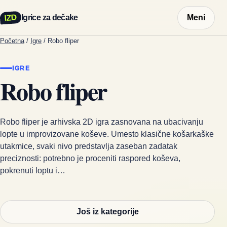
IZD
Igrice za dečake
Meni
Početna
/
Igre
/
Robo fliper
IGRE
Robo fliper
Robo fliper je arhivska 2D igra zasnovana na ubacivanju
lopte u improvizovane koševe. Umesto klasične košarkaške
utakmice, svaki nivo predstavlja zaseban zadatak
preciznosti: potrebno je proceniti raspored koševa,
pokrenuti loptu i…
Još iz kategorije