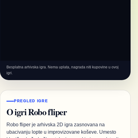
Besplatna arhivska igra. Nema uplata, nagrada niti kupovine u ovoj
igri.
PREGLED IGRE
O igri Robo fliper
Robo fliper je arhivska 2D igra zasnovana na
ubacivanju lopte u improvizovane koševe. Umesto