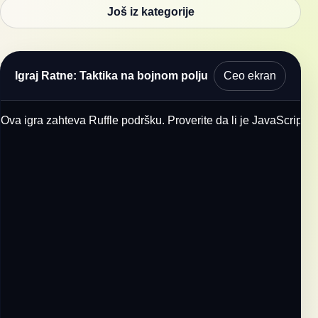
Još iz kategorije
Ceo ekran
Igraj Ratne: Taktika na bojnom polju
Ova igra zahteva Ruffle podršku. Proverite da li je JavaScript u