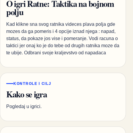
O igri Ratne: Taktika na bojnom
polju
Kad klikne sna svog ratnika videces plava polja gde
mozes da ga pomeris i 4 opcije iznad njega : napad,
status, da pokaze jos vise i pomeranje. Vodi racuna o
taktici jer onaj ko je do tebe od drugih ratnika moze da
te ubije. Odbrani svoje kraljevstvo od napadaca
KONTROLE I CILJ
Kako se igra
Pogledaj u igrici.