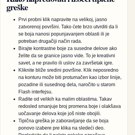
greške
Prvi probni klik napravite na velikoj, jasno
zatvorenoj površini. Tako ćete brzo utvrditi da li
se boja nanosi popunjavanjem oblasti ili je
potreban drugačiji način rada.
Birajte kontrastne boje za susedne delove ako
želite da se granice jasno vide. To je kreativni
savet, a ne pravilo ili uslov za završetak igre.
Kliknite bliže sredini površine. Klik neposredno
na konturu može biti protumačen kao izbor linije,
pozadine ili susednog dela, naročito u starom
Flash interfejsu.
Radite od velikih ka malim oblastima. Takav
redosled smanjuje broj promena boje i olakšava
uočavanje delova koje još niste obojili.
Tipična greška je zaboravljanje da se boja
ponovo izabere pre klika na sledeći deo.