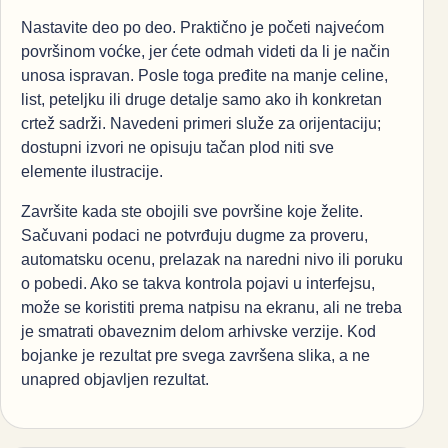
Nastavite deo po deo. Praktično je početi najvećom
površinom voćke, jer ćete odmah videti da li je način
unosa ispravan. Posle toga pređite na manje celine,
list, peteljku ili druge detalje samo ako ih konkretan
crtež sadrži. Navedeni primeri služe za orijentaciju;
dostupni izvori ne opisuju tačan plod niti sve
elemente ilustracije.
Završite kada ste obojili sve površine koje želite.
Sačuvani podaci ne potvrđuju dugme za proveru,
automatsku ocenu, prelazak na naredni nivo ili poruku
o pobedi. Ako se takva kontrola pojavi u interfejsu,
može se koristiti prema natpisu na ekranu, ali ne treba
je smatrati obaveznim delom arhivske verzije. Kod
bojanke je rezultat pre svega završena slika, a ne
unapred objavljen rezultat.