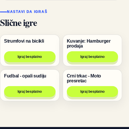
NASTAVI DA IGRAŠ
Slične igre
Strumfovi na bicikli
Kuvanje: Hamburger
Igre
Igre
prodaja
Igraj besplatno
Igraj besplatno
Fudbal - opali sudiju
Crni trkac - Moto
Igre
Trke
presretac
Igraj besplatno
Igraj besplatno