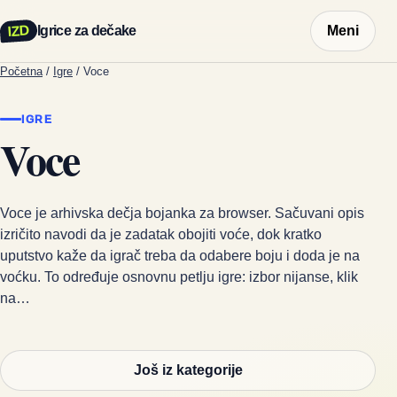
IZD
Igrice za dečake
Meni
Početna
/
Igre
/
Voce
IGRE
Voce
Voce je arhivska dečja bojanka za browser. Sačuvani opis
izričito navodi da je zadatak obojiti voće, dok kratko
uputstvo kaže da igrač treba da odabere boju i doda je na
voćku. To određuje osnovnu petlju igre: izbor nijanse, klik
na…
Još iz kategorije