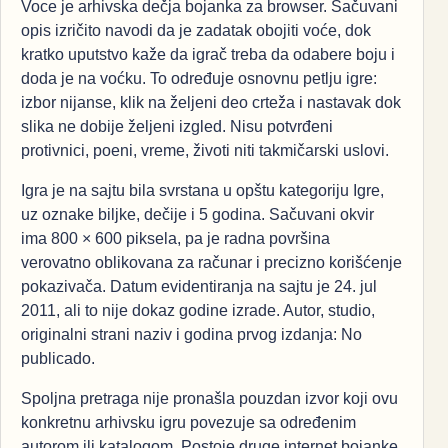
Voce je arhivska dečja bojanka za browser. Sačuvani
opis izričito navodi da je zadatak obojiti voće, dok
kratko uputstvo kaže da igrač treba da odabere boju i
doda je na voćku. To određuje osnovnu petlju igre:
izbor nijanse, klik na željeni deo crteža i nastavak dok
slika ne dobije željeni izgled. Nisu potvrđeni
protivnici, poeni, vreme, životi niti takmičarski uslovi.
Igra je na sajtu bila svrstana u opštu kategoriju Igre,
uz oznake biljke, dečije i 5 godina. Sačuvani okvir
ima 800 × 600 piksela, pa je radna površina
verovatno oblikovana za računar i precizno korišćenje
pokazivača. Datum evidentiranja na sajtu je 24. jul
2011, ali to nije dokaz godine izrade. Autor, studio,
originalni strani naziv i godina prvog izdanja: No
publicado.
Spoljna pretraga nije pronašla pouzdan izvor koji ovu
konkretnu arhivsku igru povezuje sa određenim
autorom ili katalogom. Postoje druge internet bojanke