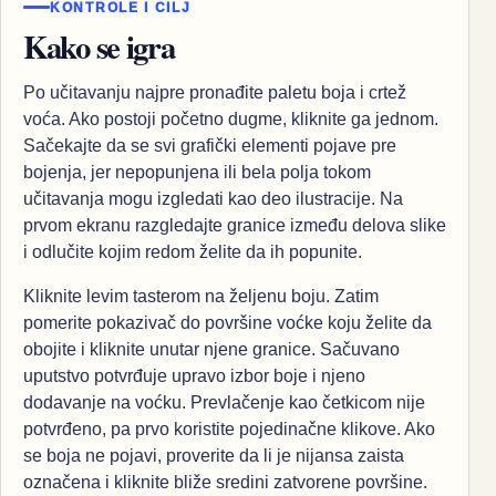
KONTROLE I CILJ
Kako se igra
Po učitavanju najpre pronađite paletu boja i crtež
voća. Ako postoji početno dugme, kliknite ga jednom.
Sačekajte da se svi grafički elementi pojave pre
bojenja, jer nepopunjena ili bela polja tokom
učitavanja mogu izgledati kao deo ilustracije. Na
prvom ekranu razgledajte granice između delova slike
i odlučite kojim redom želite da ih popunite.
Kliknite levim tasterom na željenu boju. Zatim
pomerite pokazivač do površine voćke koju želite da
obojite i kliknite unutar njene granice. Sačuvano
uputstvo potvrđuje upravo izbor boje i njeno
dodavanje na voćku. Prevlačenje kao četkicom nije
potvrđeno, pa prvo koristite pojedinačne klikove. Ako
se boja ne pojavi, proverite da li je nijansa zaista
označena i kliknite bliže sredini zatvorene površine.