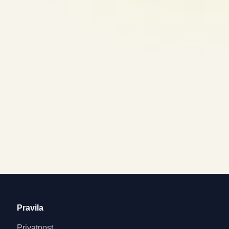
Pravila
Privatnost