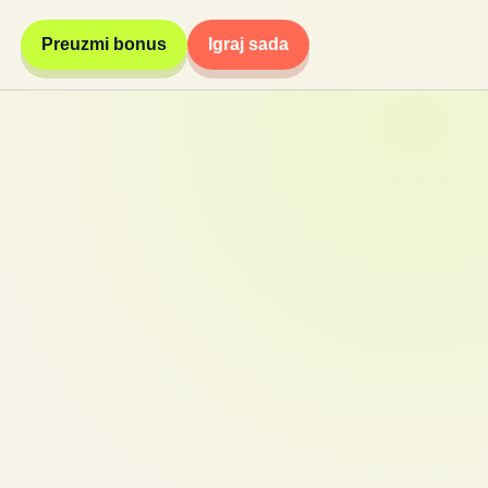
Preuzmi bonus
Igraj sada