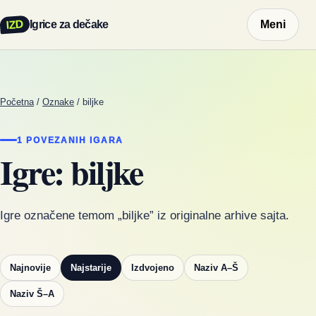
IZD
Igrice za dečake
Meni
Početna
/
Oznake
/
biljke
1 POVEZANIH IGARA
Igre: biljke
Igre označene temom „biljke” iz originalne arhive sajta.
Najnovije
Najstarije
Izdvojeno
Naziv A–Š
Naziv Š–A