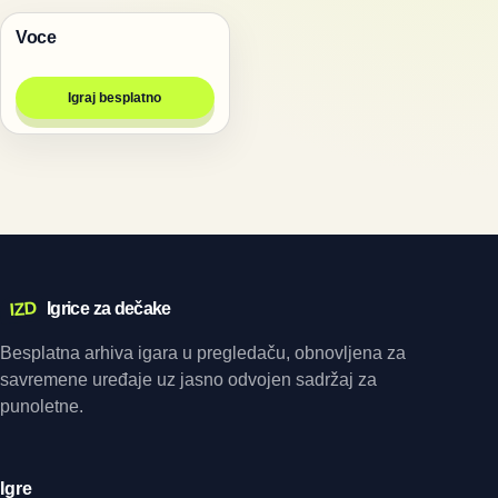
Voce
Igre
Igraj besplatno
IZD
Igrice za dečake
Besplatna arhiva igara u pregledaču, obnovljena za
savremene uređaje uz jasno odvojen sadržaj za
punoletne.
Igre