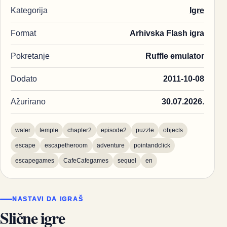
Kategorija
Igre
Format
Arhivska Flash igra
Pokretanje
Ruffle emulator
Dodato
2011-10-08
Ažurirano
30.07.2026.
water
temple
chapter2
episode2
puzzle
objects
escape
escapetheroom
adventure
pointandclick
escapegames
CafeCafegames
sequel
en
NASTAVI DA IGRAŠ
Slične igre