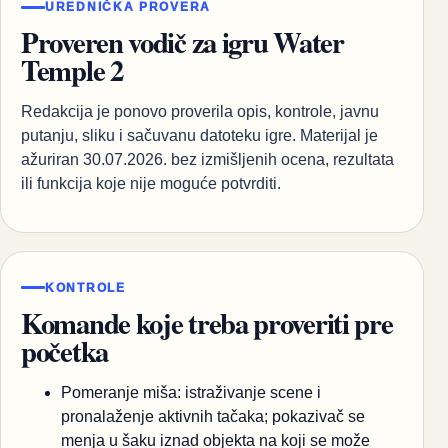
UREDNIČKA PROVERA
Proveren vodič za igru Water
Temple 2
Redakcija je ponovo proverila opis, kontrole, javnu
putanju, sliku i sačuvanu datoteku igre. Materijal je
ažuriran 30.07.2026. bez izmišljenih ocena, rezultata
ili funkcija koje nije moguće potvrditi.
KONTROLE
Komande koje treba proveriti pre
početka
Pomeranje miša: istraživanje scene i
pronalaženje aktivnih tačaka; pokazivač se
menja u šaku iznad objekta na koji se može