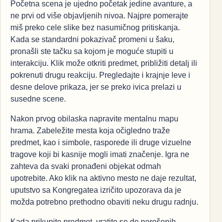
Početna scena je ujedno početak jedine avanture, a
ne prvi od više objavljenih nivoa. Najpre pomerajte
miš preko cele slike bez nasumičnog pritiskanja.
Kada se standardni pokazivač promeni u šaku,
pronašli ste tačku sa kojom je moguće stupiti u
interakciju. Klik može otkriti predmet, približiti detalj ili
pokrenuti drugu reakciju. Pregledajte i krajnje leve i
desne delove prikaza, jer se preko ivica prelazi u
susedne scene.
Nakon prvog obilaska napravite mentalnu mapu
hrama. Zabeležite mesta koja očigledno traže
predmet, kao i simbole, rasporede ili druge vizuelne
tragove koji bi kasnije mogli imati značenje. Igra ne
zahteva da svaki pronađeni objekat odmah
upotrebite. Ako klik na aktivno mesto ne daje rezultat,
uputstvo sa Kongregatea izričito upozorava da je
možda potrebno prethodno obaviti neku drugu radnju.
Kada prikupite predmet, vratite se do nerešenih