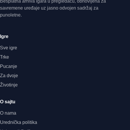
Besplatna arhiva igara u pregledaču, obnovljena za
savremene uređaje uz jasno odvojen sadržaj za
punoletne.
Igre
Sve igre
Trke
Pucanje
Za dvoje
Životinje
O sajtu
O nama
Urednička politika