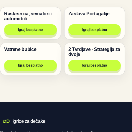
Raskrsnica, semafori i
Zastava Portugalije
Trke
Igre
automobili
Igraj besplatno
Igraj besplatno
Vatrene bubice
2 Tvrdjave - Strategija za
Igre
Igre za dvoje
dvoje
Igraj besplatno
Igraj besplatno
IZD
Igrice za dečake