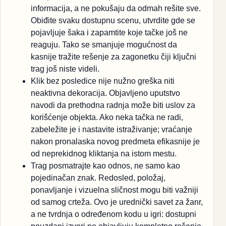
informacija, a ne pokušaju da odmah rešite sve.
Obiđite svaku dostupnu scenu, utvrdite gde se
pojavljuje šaka i zapamtite koje tačke još ne
reaguju. Tako se smanjuje mogućnost da
kasnije tražite rešenje za zagonetku čiji ključni
trag još niste videli.
Klik bez posledice nije nužno greška niti
neaktivna dekoracija. Objavljeno uputstvo
navodi da prethodna radnja može biti uslov za
korišćenje objekta. Ako neka tačka ne radi,
zabeležite je i nastavite istraživanje; vraćanje
nakon pronalaska novog predmeta efikasnije je
od neprekidnog kliktanja na istom mestu.
Trag posmatrajte kao odnos, ne samo kao
pojedinačan znak. Redosled, položaj,
ponavljanje i vizuelna sličnost mogu biti važniji
od samog crteža. Ovo je urednički savet za žanr,
a ne tvrdnja o određenom kodu u igri: dostupni