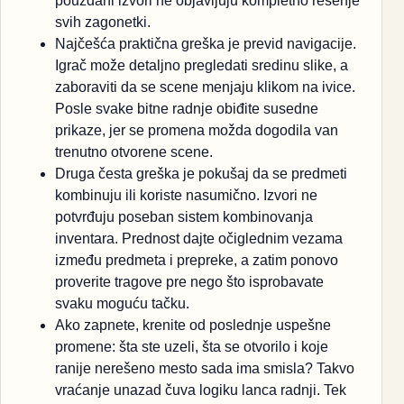
pouzdani izvori ne objavljuju kompletno rešenje
svih zagonetki.
Najčešća praktična greška je previd navigacije.
Igrač može detaljno pregledati sredinu slike, a
zaboraviti da se scene menjaju klikom na ivice.
Posle svake bitne radnje obiđite susedne
prikaze, jer se promena možda dogodila van
trenutno otvorene scene.
Druga česta greška je pokušaj da se predmeti
kombinuju ili koriste nasumično. Izvori ne
potvrđuju poseban sistem kombinovanja
inventara. Prednost dajte očiglednim vezama
između predmeta i prepreke, a zatim ponovo
proverite tragove pre nego što isprobavate
svaku moguću tačku.
Ako zapnete, krenite od poslednje uspešne
promene: šta ste uzeli, šta se otvorilo i koje
ranije nerešeno mesto sada ima smisla? Takvo
vraćanje unazad čuva logiku lanca radnji. Tek