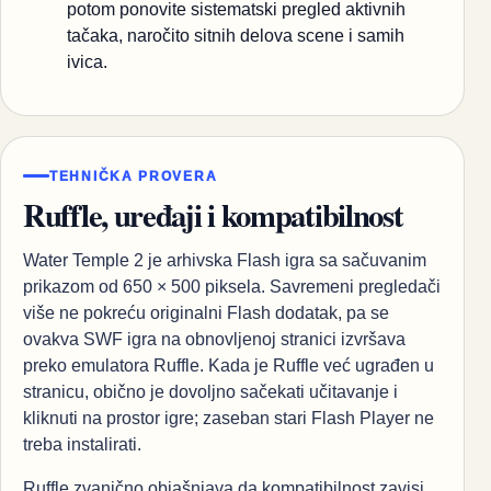
potom ponovite sistematski pregled aktivnih
tačaka, naročito sitnih delova scene i samih
ivica.
TEHNIČKA PROVERA
Ruffle, uređaji i kompatibilnost
Water Temple 2 je arhivska Flash igra sa sačuvanim
prikazom od 650 × 500 piksela. Savremeni pregledači
više ne pokreću originalni Flash dodatak, pa se
ovakva SWF igra na obnovljenoj stranici izvršava
preko emulatora Ruffle. Kada je Ruffle već ugrađen u
stranicu, obično je dovoljno sačekati učitavanje i
kliknuti na prostor igre; zaseban stari Flash Player ne
treba instalirati.
Ruffle zvanično objašnjava da kompatibilnost zavisi