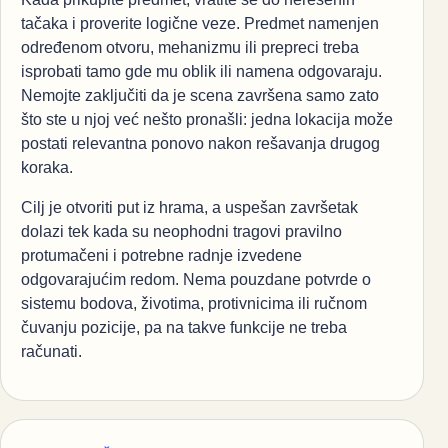
tačaka i proverite logične veze. Predmet namenjen
određenom otvoru, mehanizmu ili prepreci treba
isprobati tamo gde mu oblik ili namena odgovaraju.
Nemojte zaključiti da je scena završena samo zato
što ste u njoj već nešto pronašli: jedna lokacija može
postati relevantna ponovo nakon rešavanja drugog
koraka.
Cilj je otvoriti put iz hrama, a uspešan završetak
dolazi tek kada su neophodni tragovi pravilno
protumačeni i potrebne radnje izvedene
odgovarajućim redom. Nema pouzdane potvrde o
sistemu bodova, životima, protivnicima ili ručnom
čuvanju pozicije, pa na takve funkcije ne treba
računati.