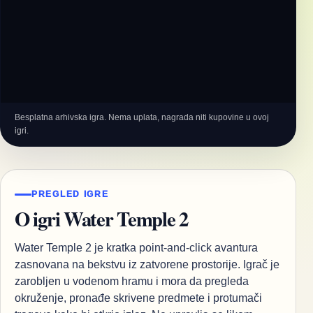
Besplatna arhivska igra. Nema uplata, nagrada niti kupovine u ovoj
igri.
PREGLED IGRE
O igri Water Temple 2
Water Temple 2 je kratka point-and-click avantura
zasnovana na bekstvu iz zatvorene prostorije. Igrač je
zarobljen u vodenom hramu i mora da pregleda
okruženje, pronađe skrivene predmete i protumači