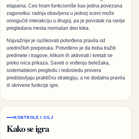
etapama. Ceo hram funkcioniše kao jedna povezana
zagonetka: radnja obavljena u jednoj sceni može
omogućiti interakciju u drugoj, pa je povratak na ranije
pregledana mesta normalan deo toka.
Najvažnije je razlikovati potvrđena pravila od
uredničkih preporuka. Potvrđeno je da treba tražiti
predmete i tragove, klikom ih aktivirati i kretati se
preko ivica prikaza. Saveti o vođenju beležaka,
sistematskom pregledu i redosledu provera
predstavljaju praktičnu strategiju, a ne dodatna pravila
ili skrivene funkcije igre.
KONTROLE I CILJ
Kako se igra