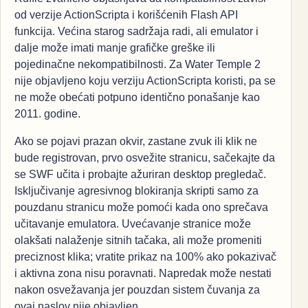
od verzije ActionScripta i korišćenih Flash API
funkcija. Većina starog sadržaja radi, ali emulator i
dalje može imati manje grafičke greške ili
pojedinačne nekompatibilnosti. Za Water Temple 2
nije objavljeno koju verziju ActionScripta koristi, pa se
ne može obećati potpuno identično ponašanje kao
2011. godine.
Ako se pojavi prazan okvir, zastane zvuk ili klik ne
bude registrovan, prvo osvežite stranicu, sačekajte da
se SWF učita i probajte ažuriran desktop pregledač.
Isključivanje agresivnog blokiranja skripti samo za
pouzdanu stranicu može pomoći kada ono sprečava
učitavanje emulatora. Uvećavanje stranice može
olakšati nalaženje sitnih tačaka, ali može promeniti
preciznost klika; vratite prikaz na 100% ako pokazivač
i aktivna zona nisu poravnati. Napredak može nestati
nakon osvežavanja jer pouzdan sistem čuvanja za
ovaj naslov nije objavljen.