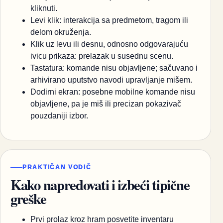
kliknuti.
Levi klik: interakcija sa predmetom, tragom ili
delom okruženja.
Klik uz levu ili desnu, odnosno odgovarajuću
ivicu prikaza: prelazak u susednu scenu.
Tastatura: komande nisu objavljene; sačuvano i
arhivirano uputstvo navodi upravljanje mišem.
Dodirni ekran: posebne mobilne komande nisu
objavljene, pa je miš ili precizan pokazivač
pouzdaniji izbor.
PRAKTIČAN VODIČ
Kako napredovati i izbeći tipične
greške
Prvi prolaz kroz hram posvetite inventaru