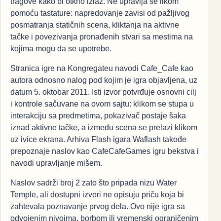
tragove kako bi otkrio izlaz. Ne upravlja se likom
pomoću tastature: napredovanje zavisi od pažljivog
posmatranja statičnih scena, kliktanja na aktivne
tačke i povezivanja pronađenih stvari sa mestima na
kojima mogu da se upotrebe.
Stranica igre na Kongregateu navodi Cafe_Cafe kao
autora odnosno nalog pod kojim je igra objavljena, uz
datum 5. oktobar 2011. Isti izvor potvrđuje osnovni cilj
i kontrole sačuvane na ovom sajtu: klikom se stupa u
interakciju sa predmetima, pokazivač postaje šaka
iznad aktivne tačke, a između scena se prelazi klikom
uz ivice ekrana. Arhiva Flash igara Waflash takođe
prepoznaje naslov kao CafeCafeGames igru bekstva i
navodi upravljanje mišem.
Naslov sadrži broj 2 zato što pripada nizu Water
Temple, ali dostupni izvori ne opisuju priču koja bi
zahtevala poznavanje prvog dela. Ovo nije igra sa
odvojenim nivoima, borbom ili vremenski ograničenim