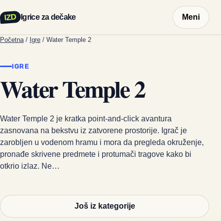
IZD
Igrice za dečake
Meni
Početna
/
Igre
/
Water Temple 2
IGRE
Water Temple 2
Water Temple 2 je kratka point-and-click avantura
zasnovana na bekstvu iz zatvorene prostorije. Igrač je
zarobljen u vodenom hramu i mora da pregleda okruženje,
pronađe skrivene predmete i protumači tragove kako bi
otkrio izlaz. Ne…
Još iz kategorije