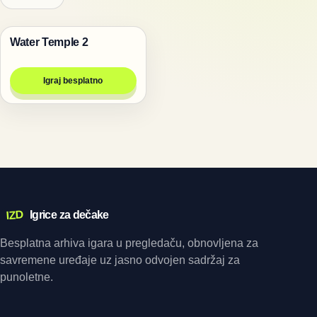
Water Temple 2
Igre
Igraj besplatno
IZD
Igrice za dečake
Besplatna arhiva igara u pregledaču, obnovljena za
savremene uređaje uz jasno odvojen sadržaj za
punoletne.