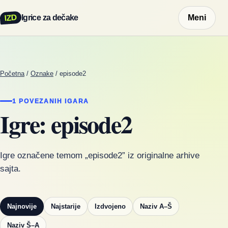
IZD
Igrice za dečake
Meni
Početna
/
Oznake
/
episode2
1 POVEZANIH IGARA
Igre: episode2
Igre označene temom „episode2” iz originalne arhive
sajta.
Najnovije
Najstarije
Izdvojeno
Naziv A–Š
Naziv Š–A