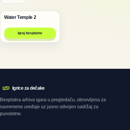
Water Temple 2
Igre
Igraj besplatno
IZD
Igrice za dečake
Besplatna arhiva igara u pregledaču, obnovljena za
savremene uređaje uz jasno odvojen sadržaj za
punoletne.