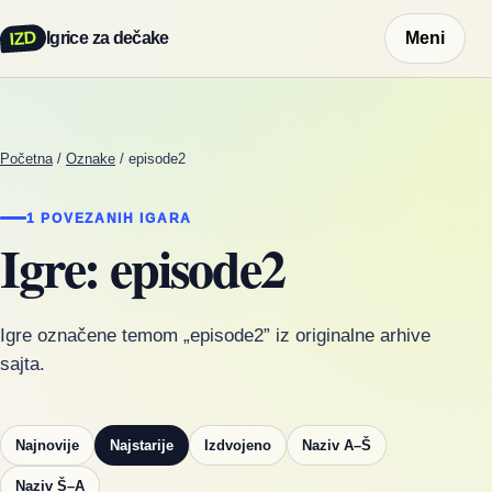
IZD
Igrice za dečake
Meni
Početna
/
Oznake
/
episode2
1 POVEZANIH IGARA
Igre: episode2
Igre označene temom „episode2” iz originalne arhive
sajta.
Najnovije
Najstarije
Izdvojeno
Naziv A–Š
Naziv Š–A