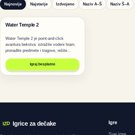
Najnovije
Najstarije
Izdvojeno
Naziv A–Š
Naziv Š–A
Water Temple 2
Igre
Water Temple 2 je point-and-click
avantura bekstva: istražite vodeni hram,
pronađite predmete i tragove, rešite…
Igraj besplatno
Igre
Igrice za dečake
IZD
Sve igre