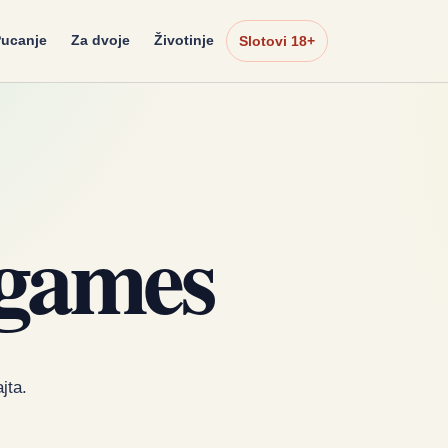
ucanje
Za dvoje
Životinje
Slotovi 18+
egames
jta.