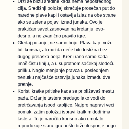
Drži se blizu sredine kada nema neposrednog
cilja. Središnji položaj skraćuje prosečan put do
naredne plave kapi i ostavlja izlaz na obe strane
ako se zelena pojavi iznad junaka. Ovo je
praktičan savet zasnovan na kretanju levo-
desno, a ne zvanično pravilo igre.
Gledaj putanju, ne samo boju. Plava kap može
biti korisna, ali možda neće biti dostižna bez
dugog prelaska polja. Kreni rano samo kada
imaš čistu liniju, a u suprotnom sačekaj sledeću
priliku. Naglo menjanje pravca u poslednjem
trenutku najčešće ostavlja junaka između dve
pretnje.
Koristi kratke pritiske kada se približavaš mestu
pada. Držanje tastera predugo lako vodi do
pretrčavanja ispod kapljice. Najpre napravi veći
pomak, zatim položaj ispravi kratkim dodirima
tastera. To je naročito korisno ako emulator
reprodukuje staru igru nešto brže ili sporije nego