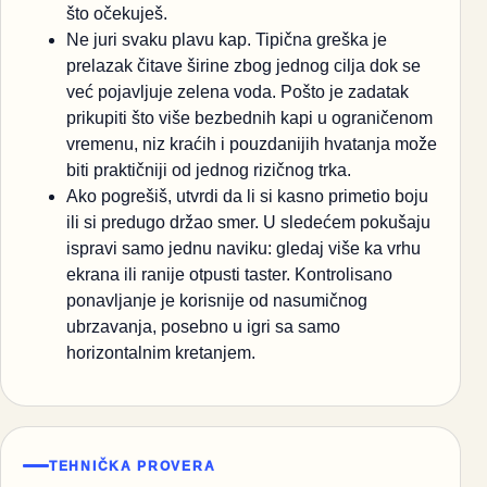
što očekuješ.
Ne juri svaku plavu kap. Tipična greška je
prelazak čitave širine zbog jednog cilja dok se
već pojavljuje zelena voda. Pošto je zadatak
prikupiti što više bezbednih kapi u ograničenom
vremenu, niz kraćih i pouzdanijih hvatanja može
biti praktičniji od jednog rizičnog trka.
Ako pogrešiš, utvrdi da li si kasno primetio boju
ili si predugo držao smer. U sledećem pokušaju
ispravi samo jednu naviku: gledaj više ka vrhu
ekrana ili ranije otpusti taster. Kontrolisano
ponavljanje je korisnije od nasumičnog
ubrzavanja, posebno u igri sa samo
horizontalnim kretanjem.
TEHNIČKA PROVERA