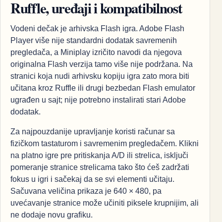
Ruffle, uređaji i kompatibilnost
Vodeni dečak je arhivska Flash igra. Adobe Flash
Player više nije standardni dodatak savremenih
pregledača, a Miniplay izričito navodi da njegova
originalna Flash verzija tamo više nije podržana. Na
stranici koja nudi arhivsku kopiju igra zato mora biti
učitana kroz Ruffle ili drugi bezbedan Flash emulator
ugrađen u sajt; nije potrebno instalirati stari Adobe
dodatak.
Za najpouzdanije upravljanje koristi računar sa
fizičkom tastaturom i savremenim pregledačem. Klikni
na platno igre pre pritiskanja A/D ili strelica, isključi
pomeranje stranice strelicama tako što ćeš zadržati
fokus u igri i sačekaj da se svi elementi učitaju.
Sačuvana veličina prikaza je 640 × 480, pa
uvećavanje stranice može učiniti piksele krupnijim, ali
ne dodaje novu grafiku.