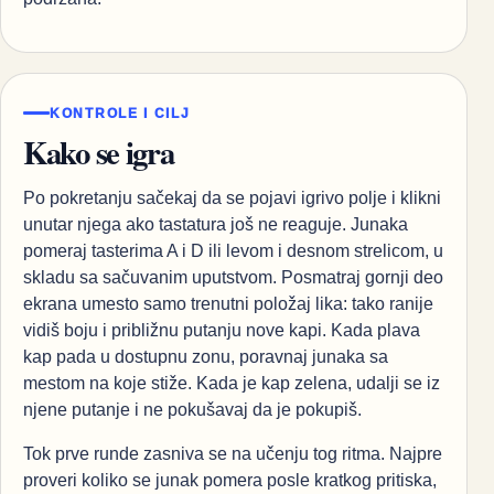
KONTROLE I CILJ
Kako se igra
Po pokretanju sačekaj da se pojavi igrivo polje i klikni
unutar njega ako tastatura još ne reaguje. Junaka
pomeraj tasterima A i D ili levom i desnom strelicom, u
skladu sa sačuvanim uputstvom. Posmatraj gornji deo
ekrana umesto samo trenutni položaj lika: tako ranije
vidiš boju i približnu putanju nove kapi. Kada plava
kap pada u dostupnu zonu, poravnaj junaka sa
mestom na koje stiže. Kada je kap zelena, udalji se iz
njene putanje i ne pokušavaj da je pokupiš.
Tok prve runde zasniva se na učenju tog ritma. Najpre
proveri koliko se junak pomera posle kratkog pritiska,