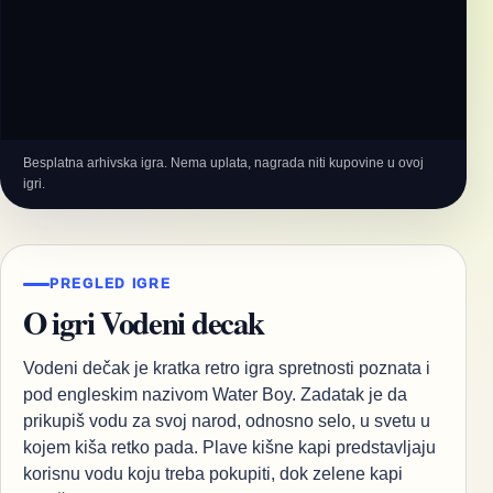
Besplatna arhivska igra. Nema uplata, nagrada niti kupovine u ovoj
igri.
PREGLED IGRE
O igri Vodeni decak
Vodeni dečak je kratka retro igra spretnosti poznata i
pod engleskim nazivom Water Boy. Zadatak je da
prikupiš vodu za svoj narod, odnosno selo, u svetu u
kojem kiša retko pada. Plave kišne kapi predstavljaju
korisnu vodu koju treba pokupiti, dok zelene kapi