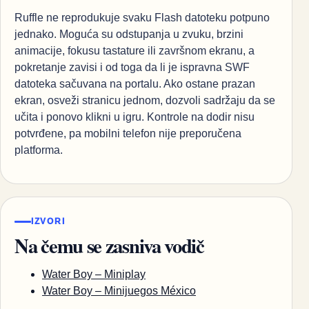
Ruffle ne reprodukuje svaku Flash datoteku potpuno
jednako. Moguća su odstupanja u zvuku, brzini
animacije, fokusu tastature ili završnom ekranu, a
pokretanje zavisi i od toga da li je ispravna SWF
datoteka sačuvana na portalu. Ako ostane prazan
ekran, osveži stranicu jednom, dozvoli sadržaju da se
učita i ponovo klikni u igru. Kontrole na dodir nisu
potvrđene, pa mobilni telefon nije preporučena
platforma.
IZVORI
Na čemu se zasniva vodič
Water Boy – Miniplay
Water Boy – Minijuegos México