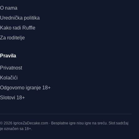
O nama
Urednička politika
Kako radi Ruffle
Za roditelje
Pravila
Privatnost
Kolačići
Odgovorno igranje 18+
Slotovi 18+
© 2026 IgriceZaDecake.com · Besplatne igre nisu igre na sreću. Slot sadržaj
je označen sa 18+.