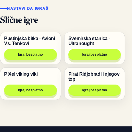
NASTAVI DA IGRAŠ
Slične igre
Pustinjska bitka - Avioni
Svemirska stanica -
Pucanje
Pucanje
Vs. Tenkovi
Ultranought
Igraj besplatno
Igraj besplatno
PiXel viking viki
Pirat Ridjobradi i njegov
Igre
Pucanje
top
Igraj besplatno
Igraj besplatno