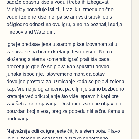
sadrže opasnu kiselu vodu i treba ih izbegavati.
Miniplay potvrđuje isti cilj i razliku između obične
vode i zelene kiseline, pa se arhivski srpski opis
očigledno odnosi na ovu igru, a ne na poznatiji serijal
Fireboy and Watergirl.
Igra je predstavljena u starom pikselizovanom stilu i
zasniva se na brzom kretanju levo-desno. Nema
složenog sistema komandi: igrač prati šta pada,
procenjuje gde će se plava kap spustiti i dovodi
junaka ispod nje. Istovremeno mora da ostavi
dovoljno prostora za uzmicanje kada se pojavi zelena
kap. Vreme je ograničeno, pa cilj nije samo bezbedno
kretanje već prikupljanje što više ispravnih kapi pre
završetka odbrojavanja. Dostupni izvori ne objavljuju
pouzdan broj nivoa, prag za pobedu niti tačnu formulu
bodovanja.
Najvažnija odlika igre jeste čitljiv sistem boja. Plavo
je cilj, zeleno je opasnost, a svako nepotrebno