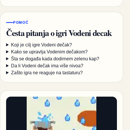
POMOĆ
Česta pitanja o igri Vodeni decak
Koji je cilj igre Vodeni dečak?
Kako se upravlja Vodenim dečakom?
Šta se događa kada dodirnem zelenu kap?
Da li Vodeni dečak ima više nivoa?
Zašto igra ne reaguje na tastaturu?