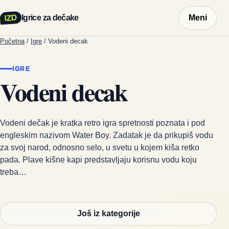
IZD
Igrice za dečake
Meni
Početna
/
Igre
/
Vodeni decak
IGRE
Vodeni decak
Vodeni dečak je kratka retro igra spretnosti poznata i pod
engleskim nazivom Water Boy. Zadatak je da prikupiš vodu
za svoj narod, odnosno selo, u svetu u kojem kiša retko
pada. Plave kišne kapi predstavljaju korisnu vodu koju
treba…
Još iz kategorije