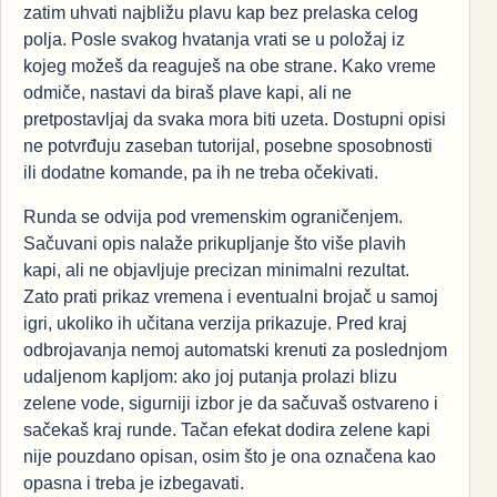
zatim uhvati najbližu plavu kap bez prelaska celog
polja. Posle svakog hvatanja vrati se u položaj iz
kojeg možeš da reaguješ na obe strane. Kako vreme
odmiče, nastavi da biraš plave kapi, ali ne
pretpostavljaj da svaka mora biti uzeta. Dostupni opisi
ne potvrđuju zaseban tutorijal, posebne sposobnosti
ili dodatne komande, pa ih ne treba očekivati.
Runda se odvija pod vremenskim ograničenjem.
Sačuvani opis nalaže prikupljanje što više plavih
kapi, ali ne objavljuje precizan minimalni rezultat.
Zato prati prikaz vremena i eventualni brojač u samoj
igri, ukoliko ih učitana verzija prikazuje. Pred kraj
odbrojavanja nemoj automatski krenuti za poslednjom
udaljenom kapljom: ako joj putanja prolazi blizu
zelene vode, sigurniji izbor je da sačuvaš ostvareno i
sačekaš kraj runde. Tačan efekat dodira zelene kapi
nije pouzdano opisan, osim što je ona označena kao
opasna i treba je izbegavati.