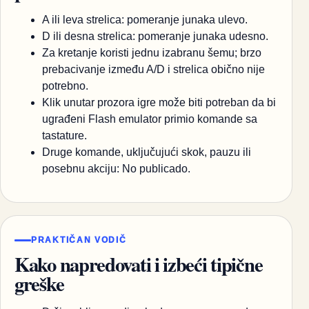
A ili leva strelica: pomeranje junaka ulevo.
D ili desna strelica: pomeranje junaka udesno.
Za kretanje koristi jednu izabranu šemu; brzo
prebacivanje između A/D i strelica obično nije
potrebno.
Klik unutar prozora igre može biti potreban da bi
ugrađeni Flash emulator primio komande sa
tastature.
Druge komande, uključujući skok, pauzu ili
posebnu akciju: No publicado.
PRAKTIČAN VODIČ
Kako napredovati i izbeći tipične
greške