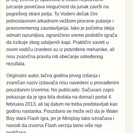
jurcanje povećava mogućnost da junak završi na
pogrešnoj strani polja. To Vodeni dečak čini
jednostavnom arkadnom vežbom procene putanje i
pravovremenog zaustavljanja. Iako je početna ideja
odmah razumljiva, ograničeno vreme podstiče igrača
da rizikuje zbog udaljenih kapi. Praktični saveti u
ovom vodiču izvedeni su iz potvrđene mehanike, ali
nisu zvanična pravila niti obećanje određenog
rezultata.
Originalni autor, tačna godina prvog izdanja i
zvaničan naziv izdavača nisu navedeni u pronađenim
pouzdanim izvorima: No publicado. Sačuvani zapis
pokazuje da je igra bila dodata na domaći portal 4.
februara 2013, ali taj datum ne treba predstavljati kao
godinu nastanka. Pouzdano se može reći da je Water
Boy stara Flash igra, jer je Miniplay tako označava i
navodi da izvorna Flash verzija tamo više nije
podržana.