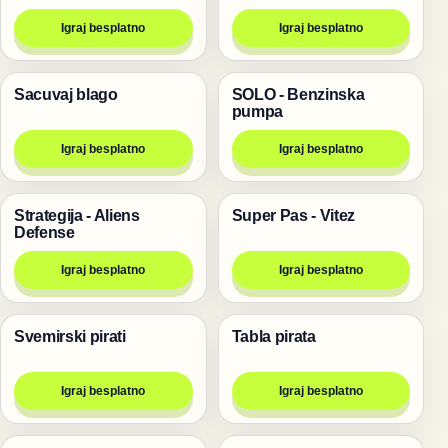
Igraj besplatno
Igraj besplatno
Sacuvaj blago
SOLO - Benzinska
Igre
Igre
pumpa
Igraj besplatno
Igraj besplatno
Strategija - Aliens
Super Pas - Vitez
Igre
Igre
Defense
Igraj besplatno
Igraj besplatno
Svemirski pirati
Tabla pirata
Pucanje
Igre
Igraj besplatno
Igraj besplatno