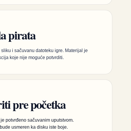
a pirata
sliku i sačuvanu datoteku igre. Materijal je
kcija koje nije moguće potvrditi.
ti pre početka
o je potvrđeno sačuvanim uputstvom.
r bude usmeren ka disku iste boje.