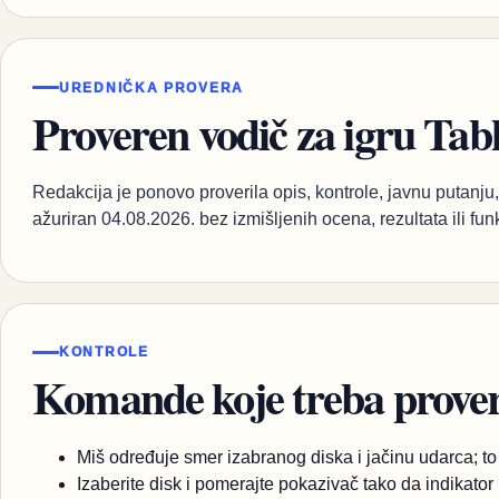
UREDNIČKA PROVERA
Proveren vodič za igru Tabl
Redakcija je ponovo proverila opis, kontrole, javnu putanju, 
ažuriran 04.08.2026. bez izmišljenih ocena, rezultata ili fun
KONTROLE
Komande koje treba proveri
Miš određuje smer izabranog diska i jačinu udarca; t
Izaberite disk i pomerajte pokazivač tako da indikato