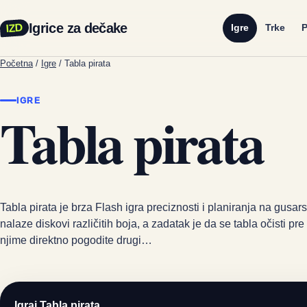
Igrice za dečake
IZD
Igre
Trke
P
Početna
/
Igre
/
Tabla pirata
IGRE
Tabla pirata
Tabla pirata je brza Flash igra preciznosti i planiranja na gusar
nalaze diskovi različitih boja, a zadatak je da se tabla očisti p
njime direktno pogodite drugi…
Igraj Tabla pirata