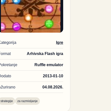
Kategorija
Igre
Format
Arhivska Flash igra
Pokretanje
Ruffle emulator
Dodato
2013-01-10
Ažurirano
04.08.2026.
strategije
za razmisljanje