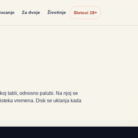
ucanje
Za dvoje
Životinje
Slotovi 18+
skoj tabli, odnosno palubi. Na njoj se
re isteka vremena. Disk se uklanja kada