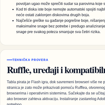
povoljan ugao može sprečiti sudar sa parovima koje st
Kod tri diska iste boje nemojte automatski spojiti najbl
neće ostati zaklonjen diskovima drugih boja.
Najčešće greške su gađanje pogrešne boje, nišanjenj
maksimalne snage bez potrebe i predugo analiziranje d
snage pre svakog poteza smanjuje sva četiri rizika.
TEHNIČKA PROVERA
Ruffle, uređaji i kompatibil
Tabla pirata je Flash igra, dok savremeni browseri više ne 
stranica je zato može prikazivati pomoću Rufflea, otvoreno
browserima i operativnim sistemima. Sačekajte da se učitaju 
ako browser zahteva aktivaciju. Instaliranje zastarelog Ado
potrebno.