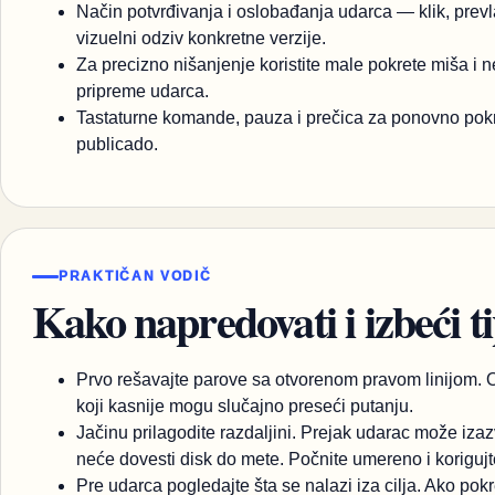
Način potvrđivanja i oslobađanja udarca — klik, prevla
vizuelni odziv konkretne verzije.
Za precizno nišanjenje koristite male pokrete miša i n
pripreme udarca.
Tastaturne komande, pauza i prečica za ponovno po
publicado.
PRAKTIČAN VODIČ
Kako napredovati i izbeći t
Prvo rešavajte parove sa otvorenom pravom linijom. O
koji kasnije mogu slučajno preseći putanju.
Jačinu prilagodite razdaljini. Prejak udarac može iz
neće dovesti disk do mete. Počnite umereno i koriguj
Pre udarca pogledajte šta se nalazi iza cilja. Ako pokre