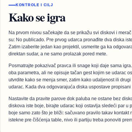
KONTROLE I CILJ
Kako se igra
Na prvom nivou sačekajte da se prikažu svi diskovi i merač
su: No publicado. Pre prvog udarca pronađite dva diska iste 
Zatim izaberite jedan kao projektil, usmerite ga ka odgovar
direktan sudar, a ne samo prolazak pored mete.
Posmatrajte pokazivač pravca ili snage koji daje sama igra
oba parametra, ali ne opisuje tačan gest kojim se udarac osl
utvrdite kako se menja smer, zatim kako udaljenost ili drugi
udarac. Kada dva odgovarajuća diska uspostave propisani s
Nastavite da pravite parove dok paluba ne ostane bez diskova
diskova iste boje, birajte udarac koji ostavlja sledeći par 
boje samo zato što je bliži: sačuvano pravilo takav kontak
istekne pre čišćenja table, nivo ili partiju treba ponoviti pre