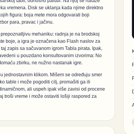
usarskoj tabli, odnosno palubi. Na njoj se nalaze
isteka vremena. Disk se uklanja kada njime direktno
 kojih figura: boja mete mora odgovarati boji
bor para, pravac i jačinu.
 prepoznatljivu mehaniku: radnja je na brodskoj
ste boje, a igra je označena kao Flash naslov za
taj zapis sa sačuvanom igrom Tabla pirata. Ipak,
u navedeni u pouzdano konsultovanim izvorima: No
omaću zbirku, ne nužno nastanak igre.
raju jednostavnim klikom. Mišem se određuju smer
 table i može pogoditi cilj, promašiti ga ili
dinamičnom, ali uspeh ipak više zavisi od procene
roši vreme i može ostaviti lošiji raspored za