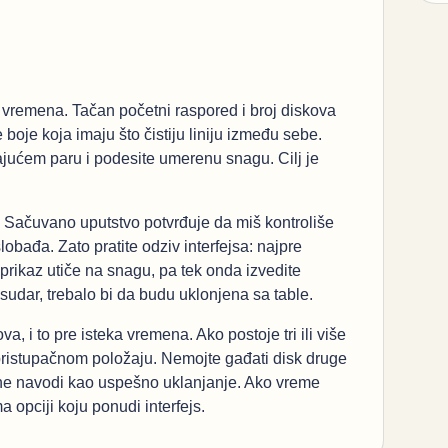
 vremena. Tačan početni raspored i broj diskova
boje koja imaju što čistiju liniju između sebe.
ajućem paru i podesite umerenu snagu. Cilj je
. Sačuvano uputstvo potvrđuje da miš kontroliše
obađa. Zato pratite odziv interfejsa: najpre
 prikaz utiče na snagu, pa tek onda izvedite
udar, trebalo bi da budu uklonjena sa table.
, i to pre isteka vremena. Ako postoje tri ili više
u pristupačnom položaju. Nemojte gađati disk druge
t ne navodi kao uspešno uklanjanje. Ako vreme
ma opciji koju ponudi interfejs.