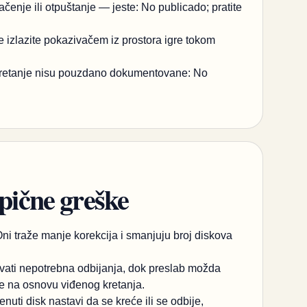
čenje ili otpuštanje — jeste: No publicado; pratite
e izlazite pokazivačem iz prostora igre tokom
kretanje nisu pouzdano dokumentovane: No
ipične greške
ni traže manje korekcija i smanjuju broj diskova
azvati nepotrebna odbijanja, dok preslab možda
te na osnovu viđenog kretanja.
nuti disk nastavi da se kreće ili se odbije,