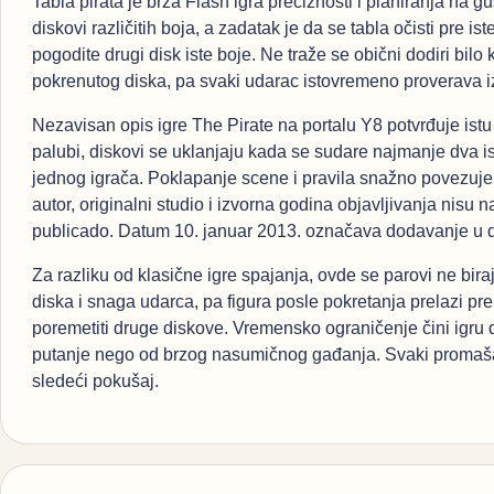
Tabla pirata je brza Flash igra preciznosti i planiranja na g
diskovi različitih boja, a zadatak je da se tabla očisti pre 
pogodite drugi disk iste boje. Ne traže se obični dodiri bilo
pokrenutog diska, pa svaki udarac istovremeno proverava iz
Nezavisan opis igre The Pirate na portalu Y8 potvrđuje istu
palubi, diskovi se uklanjaju kada se sudare najmanje dva i
jednog igrača. Poklapanje scene i pravila snažno povezuje 
autor, originalni studio i izvorna godina objavljivanja nis
publicado. Datum 10. januar 2013. označava dodavanje u d
Za razliku od klasične igre spajanja, ovde se parovi ne bi
diska i snaga udarca, pa figura posle pokretanja prelazi preko
poremetiti druge diskove. Vremensko ograničenje čini igru 
putanje nego od brzog nasumičnog gađanja. Svaki promašaj t
sledeći pokušaj.