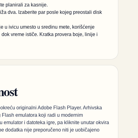
e planirali za kasnije.
iža dva. Izaberite par posle kojeg preostali disk
e u ivicu umesto u sredinu mete, korišćenje
ok vreme ističe. Kratka provera boje, linije i
nost
pokreću originalni Adobe Flash Player. Arhivska
g Flash emulatora koji radi u modernim
emulator i datoteka igre, pa kliknite unutar okvira
be dodatka nije preporučeno niti je uobičajeno