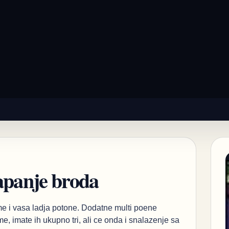
tapanje broda
eme i vasa ladja potone. Dodatne multi poene
me, imate ih ukupno tri, ali ce onda i snalazenje sa