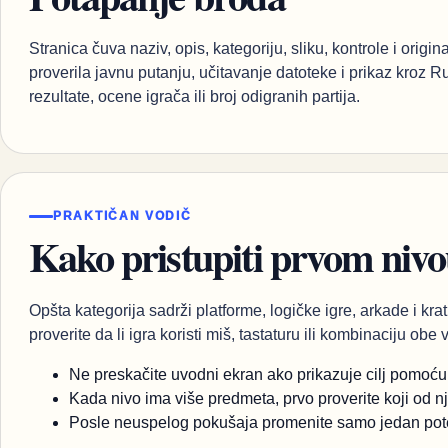
Stranica čuva naziv, opis, kategoriju, sliku, kontrole i orig
proverila javnu putanju, učitavanje datoteke i prikaz kroz 
rezultate, ocene igrača ili broj odigranih partija.
PRAKTIČAN VODIČ
Kako pristupiti prvom niv
Opšta kategorija sadrži platforme, logičke igre, arkade i krat
proverite da li igra koristi miš, tastaturu ili kombinaciju obe 
Ne preskačite uvodni ekran ako prikazuje cilj pomoću ik
Kada nivo ima više predmeta, prvo proverite koji od nj
Posle neuspelog pokušaja promenite samo jedan potez 