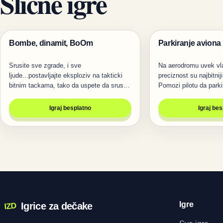
Slične igre
Bombe, dinamit, BoOm
Parkiranje avion
Pucanje
Trke
Srusite sve zgrade, i sve
Na aerodromu uvek vla
ljude...postavljajte eksploziv na takticki
preciznost su najbitniji
bitnim tackama, tako da uspete da srusite
Pomozi pilotu da park
i…
Igraj besplatno
Igraj be
Igre
Igrice za dečake
IZD