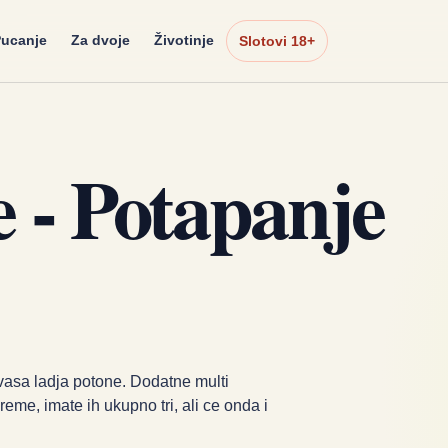
ucanje
Za dvoje
Životinje
Slotovi 18+
 - Potapanje
 vasa ladja potone. Dodatne multi
reme, imate ih ukupno tri, ali ce onda i