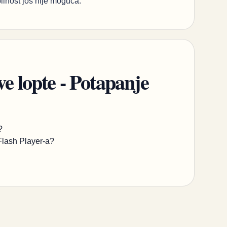
lnost još nije moguća.
ve lopte - Potapanje
?
Flash Player-a?