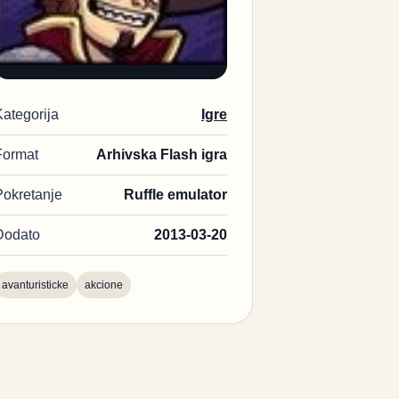
Kategorija
Igre
Format
Arhivska Flash igra
Pokretanje
Ruffle emulator
Dodato
2013-03-20
avanturisticke
akcione