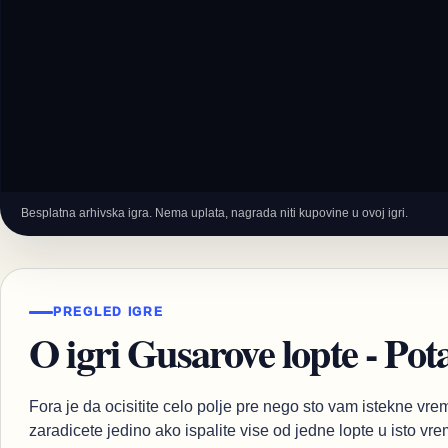
Besplatna arhivska igra. Nema uplata, nagrada niti kupovine u ovoj igri.
PREGLED IGRE
O igri Gusarove lopte - Po
Fora je da ocisitite celo polje pre nego sto vam istekne vr
zaradicete jedino ako ispalite vise od jedne lopte u isto vre