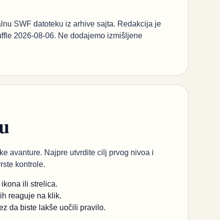
inalnu SWF datoteku iz arhive sajta. Redakcija je
Ruffle 2026-08-06. Ne dodajemo izmišljene
ou
ke avanture. Najpre utvrdite cilj prvog nivoa i
vrste kontrole.
ona ili strelica.
ih reaguje na klik.
da biste lakše uočili pravilo.