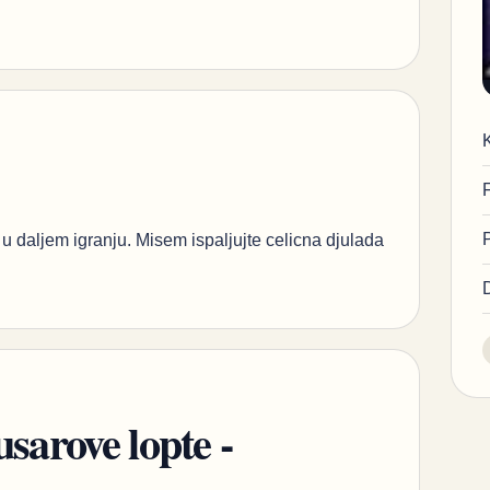
i u daljem igranju. Misem ispaljujte celicna djulada
usarove lopte -