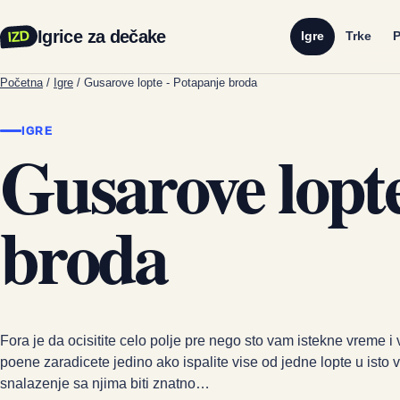
Igrice za dečake
IZD
Igre
Trke
P
Početna
/
Igre
/
Gusarove lopte - Potapanje broda
IGRE
Gusarove lopte
broda
Fora je da ocisitite celo polje pre nego sto vam istekne vreme i
poene zaradicete jedino ako ispalite vise od jedne lopte u isto v
snalazenje sa njima biti znatno…