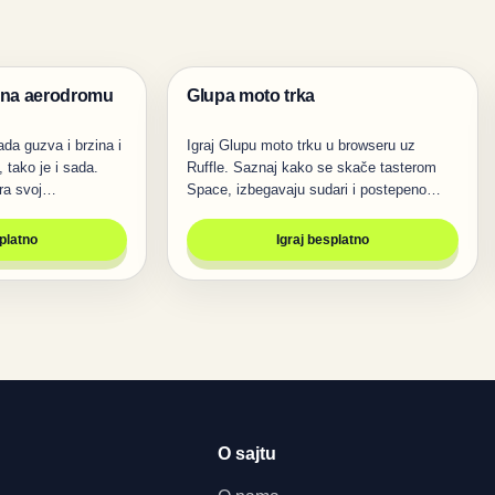
a na aerodromu
Glupa moto trka
Trke
da guzva i brzina i
Igraj Glupu moto trku u browseru uz
, tako je i sada.
Ruffle. Saznaj kako se skače tasterom
ira svoj…
Space, izbegavaju sudari i postepeno…
splatno
Igraj besplatno
O sajtu