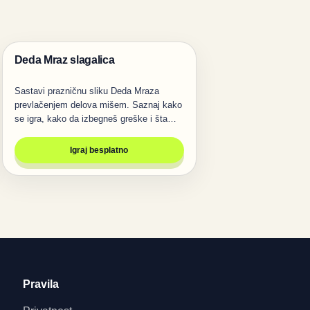
Deda Mraz slagalica
Igre
Sastavi prazničnu sliku Deda Mraza
prevlačenjem delova mišem. Saznaj kako
se igra, kako da izbegneš greške i šta…
Igraj besplatno
Pravila