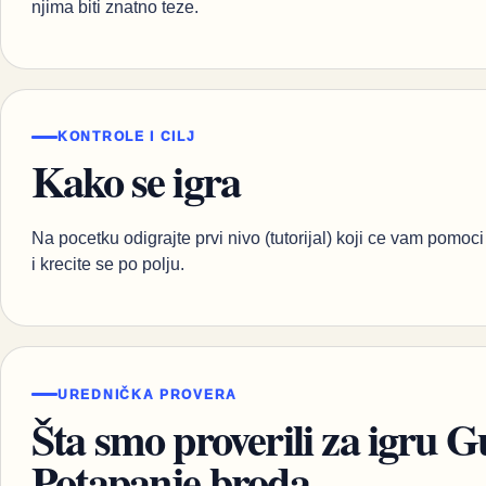
njima biti znatno teze.
KONTROLE I CILJ
Kako se igra
Na pocetku odigrajte prvi nivo (tutorijal) koji ce vam pomoc
i krecite se po polju.
UREDNIČKA PROVERA
Šta smo proverili za igru G
Potapanje broda