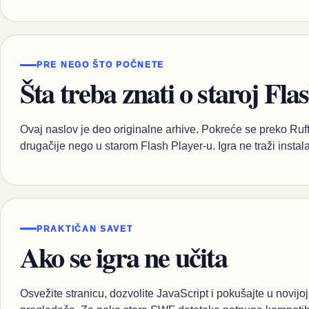
PRE NEGO ŠTO POČNETE
Šta treba znati o staroj Flas
Ovaj naslov je deo originalne arhive. Pokreće se preko Ruff
drugačije nego u starom Flash Player-u. Igra ne traži instalaci
PRAKTIČAN SAVET
Ako se igra ne učita
Osvežite stranicu, dozvolite JavaScript i pokušajte u novijoj