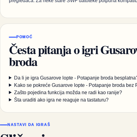
pregledača. Za neke stare SWF datoteke potpuna kompatibi
POMOĆ
Česta pitanja o igri Gusaro
broda
Da li je igra Gusarove lopte - Potapanje broda besplatna
Kako se pokreće Gusarove lopte - Potapanje broda bez 
Zašto pojedina funkcija možda ne radi kao ranije?
Šta uraditi ako igra ne reaguje na tastaturu?
NASTAVI DA IGRAŠ