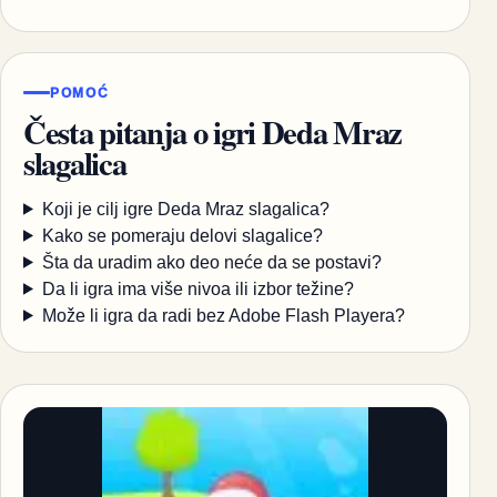
POMOĆ
Česta pitanja o igri Deda Mraz
slagalica
Koji je cilj igre Deda Mraz slagalica?
Kako se pomeraju delovi slagalice?
Šta da uradim ako deo neće da se postavi?
Da li igra ima više nivoa ili izbor težine?
Može li igra da radi bez Adobe Flash Playera?