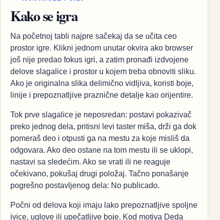
Kako se igra
Na početnoj tabli najpre sačekaj da se učita ceo
prostor igre. Klikni jednom unutar okvira ako browser
još nije predao fokus igri, a zatim pronađi izdvojene
delove slagalice i prostor u kojem treba obnoviti sliku.
Ako je originalna slika delimično vidljiva, koristi boje,
linije i prepoznatljive praznične detalje kao orijentire.
Tok prve slagalice je neposredan: postavi pokazivač
preko jednog dela, pritisni levi taster miša, drži ga dok
pomeraš deo i otpusti ga na mestu za koje misliš da
odgovara. Ako deo ostane na tom mestu ili se uklopi,
nastavi sa sledećim. Ako se vrati ili ne reaguje
očekivano, pokušaj drugi položaj. Tačno ponašanje
pogrešno postavljenog dela: No publicado.
Počni od delova koji imaju lako prepoznatljive spoljne
ivice, uglove ili upečatljive boje. Kod motiva Deda