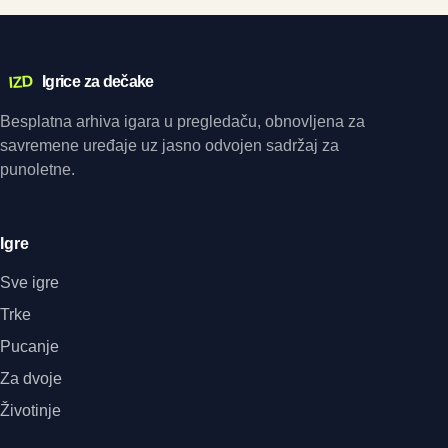
IZD
Igrice za dečake
Besplatna arhiva igara u pregledaču, obnovljena za
savremene uređaje uz jasno odvojen sadržaj za
punoletne.
Igre
Sve igre
Trke
Pucanje
Za dvoje
Životinje