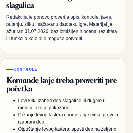
slagalica
Redakcija je ponovo proverila opis, kontrole, javnu
putanju, sliku i sačuvanu datoteku igre. Materijal je
ažuriran 31.07.2026. bez izmišljenih ocena, rezultata
ili funkcija koje nije moguće potvrditi.
KONTROLE
Komande koje treba proveriti pre
početka
Levi klik: izaberi deo slagalice ili dugme u
meniju, ako je prikazano.
Držanje levog tastera i pomeranje miša: prevuci
izabrani deo.
Otpuštanje levog tastera: spusti deo na željeno