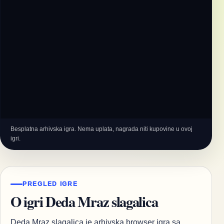
Besplatna arhivska igra. Nema uplata, nagrada niti kupovine u ovoj
igri.
PREGLED IGRE
O igri Deda Mraz slagalica
Deda Mraz slagalica je arhivska browser igra sa