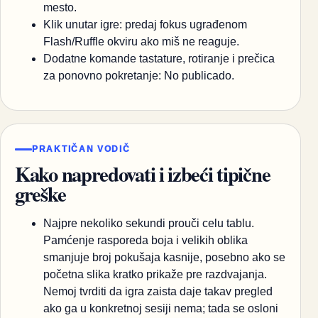
mesto.
Klik unutar igre: predaj fokus ugrađenom
Flash/Ruffle okviru ako miš ne reaguje.
Dodatne komande tastature, rotiranje i prečica
za ponovno pokretanje: No publicado.
PRAKTIČAN VODIČ
Kako napredovati i izbeći tipične
greške
Najpre nekoliko sekundi prouči celu tablu.
Pamćenje rasporeda boja i velikih oblika
smanjuje broj pokušaja kasnije, posebno ako se
početna slika kratko prikaže pre razdvajanja.
Nemoj tvrditi da igra zaista daje takav pregled
ako ga u konkretnoj sesiji nema; tada se osloni