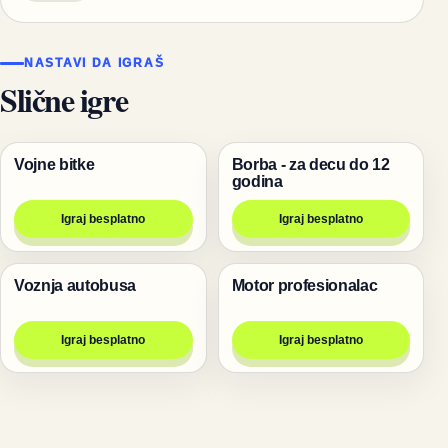
NASTAVI DA IGRAŠ
Slične igre
Vojne bitke
Borba - za decu do 12
Igre
Bakugan igrice
godina
Igraj besplatno
Igraj besplatno
Voznja autobusa
Motor profesionalac
Trke
Trke
Igraj besplatno
Igraj besplatno