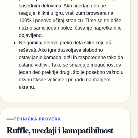
susednim delovima. Ako nijedan deo ne
reaguje, klikni u igru, vrati zum browsera na
100% i ponovo učitaj stranicu. Time se ne briše
nužno samo jedan potez; čuvanje napretka nije
objavljeno.
Ne gomilaj delove preko dela slike koji još
rešavaš. Ako igra dozvoljava slobodno
ostavljanje komada, drži ih raspoređene tako da
ostanu vidljivi. Tako se smanjuje mogućnost da
jedan deo prekrije drugi, što je posebno važno u
okviru fiksne veličine i pri radu na manjem
ekranu.
TEHNIČKA PROVERA
Ruffle, uređaji i kompatibilnost