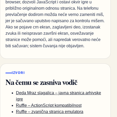
browser, dozvoli JavaScript i ostavi okvir igre u
približno originalnom odnosu stranica. Na telefonu
prevlačenje dodirom možda neće verno zameniti miš,
jer je sačuvano uputstvo napisano za kontrolu mišem.
Ako se pojave crn ekran, zaglavljeni deo, izostanak
zvuka ili neispravan završni ekran, osvežavanje
stranice može pomoći, ali napredak verovatno neće
biti sačuvan; sistem čuvanja nije objavljen.
IZVORI
Na čemu se zasniva vodič
Deda Mraz slagalica – javna stranica arhivske
igre
Ruffle – ActionScript kompatibilnost
Ruffle – zvanična stranica emulatora