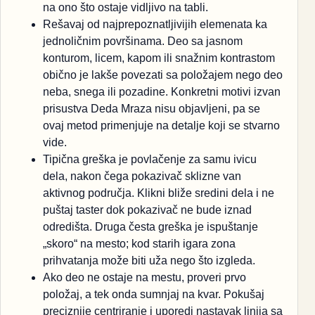
na ono što ostaje vidljivo na tabli.
Rešavaj od najprepoznatljivijih elemenata ka
jednoličnim površinama. Deo sa jasnom
konturom, licem, kapom ili snažnim kontrastom
obično je lakše povezati sa položajem nego deo
neba, snega ili pozadine. Konkretni motivi izvan
prisustva Deda Mraza nisu objavljeni, pa se
ovaj metod primenjuje na detalje koji se stvarno
vide.
Tipična greška je povlačenje za samu ivicu
dela, nakon čega pokazivač sklizne van
aktivnog područja. Klikni bliže sredini dela i ne
puštaj taster dok pokazivač ne bude iznad
odredišta. Druga česta greška je ispuštanje
„skoro“ na mesto; kod starih igara zona
prihvatanja može biti uža nego što izgleda.
Ako deo ne ostaje na mestu, proveri prvo
položaj, a tek onda sumnjaj na kvar. Pokušaj
preciznije centriranje i uporedi nastavak linija sa