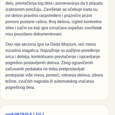
delu, prevlačenja tog dela i proveravanja da li pripada
izabranom položaju. Završetak se očekuje kada su
svi delovi pravilno raspoređeni i praznični prizor
ponovo postane celina. Broj delova, izgled konkretne
slike i način na koji igra označava uspešan završetak
nisu pouzdano dokumentovani.
Ovo nije akciona igra sa Deda Mrazom, već mirna
vizuelna slagalica. Najvažnije su pažljivo poređenje
ivica i detalja, kontrolisano prevlačenje i ispravljanje
pogrešno postavljenih delova. Zbog ograničenih
sačuvanih podataka ne treba pretpostavljati
postojanje više nivoa, pomoći, rotiranja delova, izbora
težine, zvučnih nagrada ili automatskog vraćanja
pogrešnog dela.
KONTROLE I CILJ