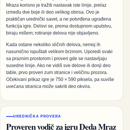
Mraza korisno je tražiti nastavak iste linije, prelaz
između dve boje ili deo velikog obrisa. Ovo je
praktičan urednički savet, a ne potvrđena ugrađena
funkcija igre. Delovi se, prema dostupnom uputstvu,
biraju mišem; rotiranje delova nije objavljeno.
Kada ostane nekoliko sličnih delova, nemoj ih
nasumično ispuštati velikom brzinom. Uporedi svaki
sa praznim prostorom i proveri gde se nastavljaju
susedne linije. Ako ne vidiš sve delove ili donji deo
table, prvo proveri zum stranice i veličinu prozora.
Očekivani prikaz igre je 750 × 590 piksela, pa suviše
uvećana stranica može sakriti deo okvira.
UREDNIČKA PROVERA
Proveren vodič za igru Deda Mraz