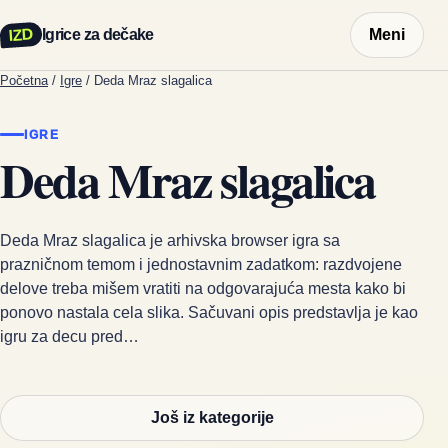
IZD
Igrice za dečake
Meni
Početna
/
Igre
/
Deda Mraz slagalica
IGRE
Deda Mraz slagalica
Deda Mraz slagalica je arhivska browser igra sa
prazničnom temom i jednostavnim zadatkom: razdvojene
delove treba mišem vratiti na odgovarajuća mesta kako bi
ponovo nastala cela slika. Sačuvani opis predstavlja je kao
igru za decu pred…
Još iz kategorije