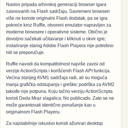
Naslov pripada arhivskoj generaciji browser igara
zasnovanih na Flash sadržaju. Savremeni browseri
više ne koriste originalni Flash dodatak, pa se igra
pokreće kroz Ruffle, otvoreni emulator napravljen za
moderne browsere i operativne sisteme. Obično je
dovoljno sačekati učitavanje i kliknuti u okvir igre;
instaliranje starog Adobe Flash Playera nije potrebno
niti se preporučuje.
Ruffle navodi da kompatibilnost najviše zavisi od
verzije ActionScripta i korišćenih Flash API funkcija.
Većina starijeg AVM1 sadržaja radi, ali su moguća
manja grafička odstupanja i greške; podrška za AVM2
takođe nije potpuna. Koju tačno verziju ActionScripta
koristi Deda Mraz slagalica: No publicado. Zato se ne
može garantovati identično ponašanje kao u
originalnom Flash Playeru.
Za najstabilnije iskustvo koristi ažuriran desktop