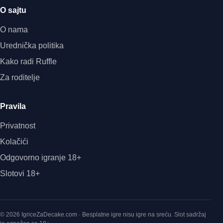
O sajtu
O nama
Urednička politika
Kako radi Ruffle
Za roditelje
Pravila
Privatnost
Kolačići
Odgovorno igranje 18+
Slotovi 18+
© 2026 IgriceZaDecake.com · Besplatne igre nisu igre na sreću. Slot sadržaj