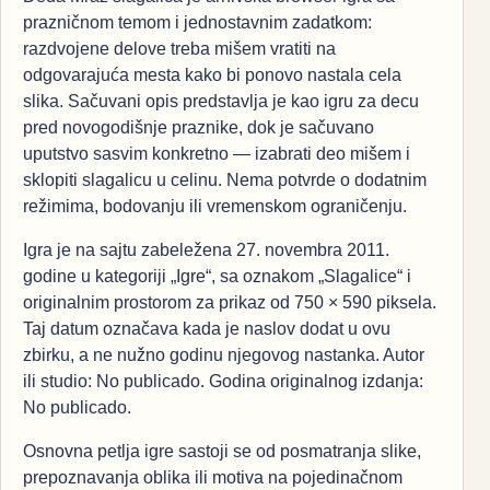
prazničnom temom i jednostavnim zadatkom:
razdvojene delove treba mišem vratiti na
odgovarajuća mesta kako bi ponovo nastala cela
slika. Sačuvani opis predstavlja je kao igru za decu
pred novogodišnje praznike, dok je sačuvano
uputstvo sasvim konkretno — izabrati deo mišem i
sklopiti slagalicu u celinu. Nema potvrde o dodatnim
režimima, bodovanju ili vremenskom ograničenju.
Igra je na sajtu zabeležena 27. novembra 2011.
godine u kategoriji „Igre“, sa oznakom „Slagalice“ i
originalnim prostorom za prikaz od 750 × 590 piksela.
Taj datum označava kada je naslov dodat u ovu
zbirku, a ne nužno godinu njegovog nastanka. Autor
ili studio: No publicado. Godina originalnog izdanja:
No publicado.
Osnovna petlja igre sastoji se od posmatranja slike,
prepoznavanja oblika ili motiva na pojedinačnom