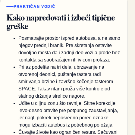
PRAKTIČAN VODIČ
Kako napredovati i izbeći tipične
greške
Posmatrajte prostor ispred autobusa, a ne samo
njegov prednji branik. Pre skretanja ostavite
dovoljno mesta da i zadnji deo vozila prođe bez
kontakta sa saobraćajem ili ivicom prolaza.
Prilaz podelite na tri dela: ubrzavanje na
otvorenoj deonici, puštanje tastera radi
smirivanja brzine i završno kočenje tasterom
SPACE. Takav ritam pruža više kontrole od
stalnog držanja strelice nagore.
Uđite u ciljnu zonu što ravnije. Sitne korekcije
levo-desno pravite pre potpunog zaustavljanja,
jer nagli pokreti neposredno pored oznake
mogu izbaciti autobus iz potrebnog položaja.
Čuvajte živote kao ograničen resurs. Sačuvani