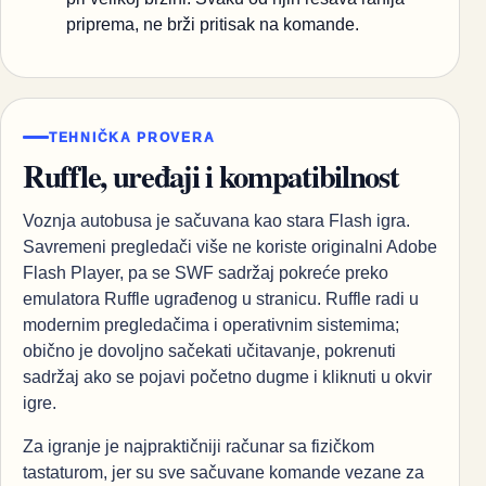
priprema, ne brži pritisak na komande.
TEHNIČKA PROVERA
Ruffle, uređaji i kompatibilnost
Voznja autobusa je sačuvana kao stara Flash igra.
Savremeni pregledači više ne koriste originalni Adobe
Flash Player, pa se SWF sadržaj pokreće preko
emulatora Ruffle ugrađenog u stranicu. Ruffle radi u
modernim pregledačima i operativnim sistemima;
obično je dovoljno sačekati učitavanje, pokrenuti
sadržaj ako se pojavi početno dugme i kliknuti u okvir
igre.
Za igranje je najpraktičniji računar sa fizičkom
tastaturom, jer su sve sačuvane komande vezane za