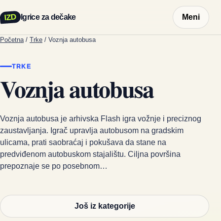
IZD
Igrice za dečake
Meni
Početna
/
Trke
/
Voznja autobusa
TRKE
Voznja autobusa
Voznja autobusa je arhivska Flash igra vožnje i preciznog
zaustavljanja. Igrač upravlja autobusom na gradskim
ulicama, prati saobraćaj i pokušava da stane na
predviđenom autobuskom stajalištu. Ciljna površina
prepoznaje se po posebnom…
Još iz kategorije