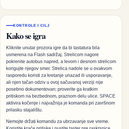
KONTROLE I CILJ
Kako se igra
Kliknite unutar prozora igre da bi tastatura bila
usmerena na Flash sadržaj. Strelicom nagore
pokrenite autobus napred, a levom i desnom strelicom
korigujte njegov smer. Strelica nadole se u ovakvom
rasporedu koristi za kretanje unazad ili usporavanje,
ali njen tačan odziv u ovoj sačuvanoj verziji nije
posebno dokumentovan; proverite ga kratkim
pritiskom na bezbednom, praznom delu ulice. SPACE
aktivira kočenje i najvažnija je komanda pri završnom
prilasku stajalištu.
Nemojte držati komandu za ubrzavanje sve vreme.
Koristite kraće pritiske i pustite taster pre raskrsnice,