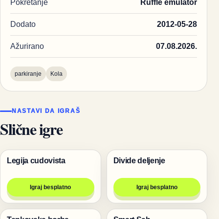
Pokretanje
Ruffle emulator
Dodato
2012-05-28
Ažurirano
07.08.2026.
parkiranje
Kola
NASTAVI DA IGRAŠ
Slične igre
Legija cudovista
Divide deljenje
Pucanje
Igre
Igraj besplatno
Igraj besplatno