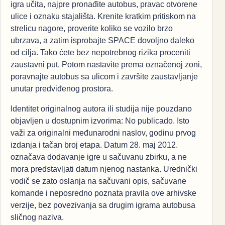
igra učita, najpre pronađite autobus, pravac otvorene
ulice i oznaku stajališta. Krenite kratkim pritiskom na
strelicu nagore, proverite koliko se vozilo brzo
ubrzava, a zatim isprobajte SPACE dovoljno daleko
od cilja. Tako ćete bez nepotrebnog rizika proceniti
zaustavni put. Potom nastavite prema označenoj zoni,
poravnajte autobus sa ulicom i završite zaustavljanje
unutar predviđenog prostora.
Identitet originalnog autora ili studija nije pouzdano
objavljen u dostupnim izvorima: No publicado. Isto
važi za originalni međunarodni naslov, godinu prvog
izdanja i tačan broj etapa. Datum 28. maj 2012.
označava dodavanje igre u sačuvanu zbirku, a ne
mora predstavljati datum njenog nastanka. Urednički
vodič se zato oslanja na sačuvani opis, sačuvane
komande i neposredno poznata pravila ove arhivske
verzije, bez povezivanja sa drugim igrama autobusa
sličnog naziva.