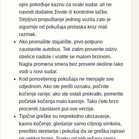
opis potvrđuje kaznu za svaki sudar, ali ne
navodi dodatne živote ili kontrolne tačke.
Strpljivo propuštanje jednog vozila zato je
sigurnije od pokušaja prolaska kroz mali
razmak.
Ako promašite stajalište, prvo potpuno
zaustavite autobus. Tek zatim proverite odziv
strelice nadole i vratite se malom brzinom.
Nagla promena smera bez provere okoline lako
vodi u novi sudar.
Kod ponovljenog pokušaja ne menjajte sve
odjednom. Ako ste prešli oznaku, počnite
kočenje ranije; ako ste ostali prekratki, pomerite
početak kočenja malo kasnije. Tako ćete brzo
proceniti zaustavni put ove verzije.
Tipične greške su neprekidno ubrzavanje,
kasno kočenje, gledanje samo ciljnog simbola,
preoštro skretanje i pokušaj da se greška ispravi
pri velikoj brzini. Svaku od njih rešava ranija