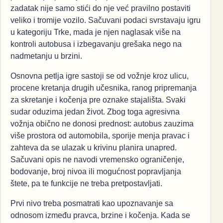
zadatak nije samo stići do nje već pravilno postaviti
veliko i tromije vozilo. Sačuvani podaci svrstavaju igru
u kategoriju Trke, mada je njen naglasak više na
kontroli autobusa i izbegavanju grešaka nego na
nadmetanju u brzini.
Osnovna petlja igre sastoji se od vožnje kroz ulicu,
procene kretanja drugih učesnika, ranog pripremanja
za skretanje i kočenja pre oznake stajališta. Svaki
sudar oduzima jedan život. Zbog toga agresivna
vožnja obično ne donosi prednost: autobus zauzima
više prostora od automobila, sporije menja pravac i
zahteva da se ulazak u krivinu planira unapred.
Sačuvani opis ne navodi vremensko ograničenje,
bodovanje, broj nivoa ili mogućnost popravljanja
štete, pa te funkcije ne treba pretpostavljati.
Prvi nivo treba posmatrati kao upoznavanje sa
odnosom između pravca, brzine i kočenja. Kada se