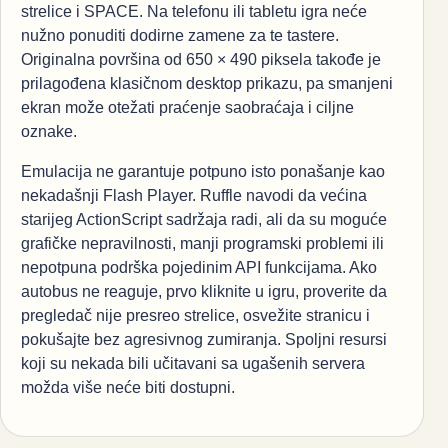
strelice i SPACE. Na telefonu ili tabletu igra neće
nužno ponuditi dodirne zamene za te tastere.
Originalna površina od 650 × 490 piksela takođe je
prilagođena klasičnom desktop prikazu, pa smanjeni
ekran može otežati praćenje saobraćaja i ciljne
oznake.
Emulacija ne garantuje potpuno isto ponašanje kao
nekadašnji Flash Player. Ruffle navodi da većina
starijeg ActionScript sadržaja radi, ali da su moguće
grafičke nepravilnosti, manji programski problemi ili
nepotpuna podrška pojedinim API funkcijama. Ako
autobus ne reaguje, prvo kliknite u igru, proverite da
pregledač nije presreo strelice, osvežite stranicu i
pokušajte bez agresivnog zumiranja. Spoljni resursi
koji su nekada bili učitavani sa ugašenih servera
možda više neće biti dostupni.