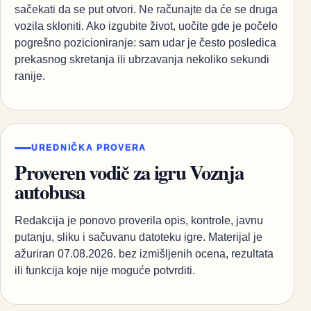
sačekati da se put otvori. Ne računajte da će se druga
vozila skloniti. Ako izgubite život, uočite gde je počelo
pogrešno pozicioniranje: sam udar je često posledica
prekasnog skretanja ili ubrzavanja nekoliko sekundi
ranije.
UREDNIČKA PROVERA
Proveren vodič za igru Voznja
autobusa
Redakcija je ponovo proverila opis, kontrole, javnu
putanju, sliku i sačuvanu datoteku igre. Materijal je
ažuriran 07.08.2026. bez izmišljenih ocena, rezultata
ili funkcija koje nije moguće potvrditi.