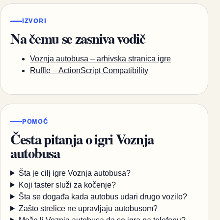
IZVORI
Na čemu se zasniva vodič
Voznja autobusa – arhivska stranica igre
Ruffle – ActionScript Compatibility
POMOĆ
Česta pitanja o igri Voznja
autobusa
Šta je cilj igre Voznja autobusa?
Koji taster služi za kočenje?
Šta se događa kada autobus udari drugo vozilo?
Zašto strelice ne upravljaju autobusom?