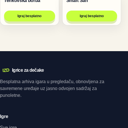
Tenkovska borba
Smart Sah
Igre za dvoje
Igre
Igraj besplatno
Igraj besplatno
IZD
Igrice za dečake
Besplatna arhiva igara u pregledaču, obnovljena za
savremene uređaje uz jasno odvojen sadržaj za
punoletne.
Igre
Sve igre