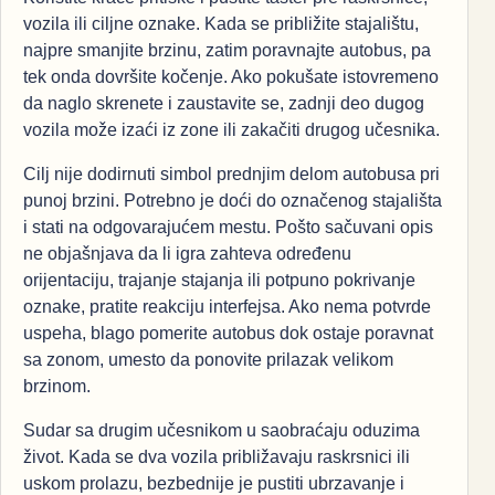
vozila ili ciljne oznake. Kada se približite stajalištu,
najpre smanjite brzinu, zatim poravnajte autobus, pa
tek onda dovršite kočenje. Ako pokušate istovremeno
da naglo skrenete i zaustavite se, zadnji deo dugog
vozila može izaći iz zone ili zakačiti drugog učesnika.
Cilj nije dodirnuti simbol prednjim delom autobusa pri
punoj brzini. Potrebno je doći do označenog stajališta
i stati na odgovarajućem mestu. Pošto sačuvani opis
ne objašnjava da li igra zahteva određenu
orijentaciju, trajanje stajanja ili potpuno pokrivanje
oznake, pratite reakciju interfejsa. Ako nema potvrde
uspeha, blago pomerite autobus dok ostaje poravnat
sa zonom, umesto da ponovite prilazak velikom
brzinom.
Sudar sa drugim učesnikom u saobraćaju oduzima
život. Kada se dva vozila približavaju raskrsnici ili
uskom prolazu, bezbednije je pustiti ubrzavanje i