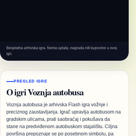
Besplatna arhivska igra. Nema uplata, nagrada niti kupovine u ovoj
igri.
PREGLED IGRE
O igri Voznja autobusa
Voznja autobusa je arhivska Flash igra vožnje i
preciznog zaustavljanja. Igrač upravlja autobusom na
gradskim ulicama, prati saobraćaj i pokušava da
stane na predviđenom autobuskom stajalištu. Ciljna
površina prepoznaje se po posebnom simbolu, pa