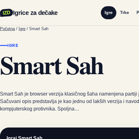
Igrice za dečake
IZD
Igre
Trke
P
Početna
/
Igre
/
Smart Sah
IGRE
Smart Sah
Smart Sah je browser verzija klasičnog šaha namenjena partiji 
Sačuvani opis predstavlja je kao jednu od lakših verzija i navod
kompjuterskog protivnika. Spoljna…
Igraj Smart Sah