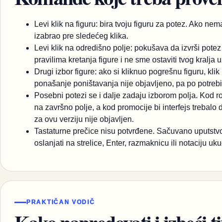
Levi klik na figuru: bira tvoju figuru za potez. Ako n
izabrao pre sledećeg klika.
Levi klik na odredišno polje: pokušava da izvrši pote
pravilima kretanja figure i ne sme ostaviti tvog kralja 
Drugi izbor figure: ako si kliknuo pogrešnu figuru, kli
ponašanje poništavanja nije objavljeno, pa po potrebi
Posebni potezi se i dalje zadaju izborom polja. Kod r
na završno polje, a kod promocije bi interfejs trebalo 
za ovu verziju nije objavljen.
Tastaturne prečice nisu potvrđene. Sačuvano uputstvo 
oslanjati na strelice, Enter, razmaknicu ili notaciju u
PRAKTIČAN VODIČ