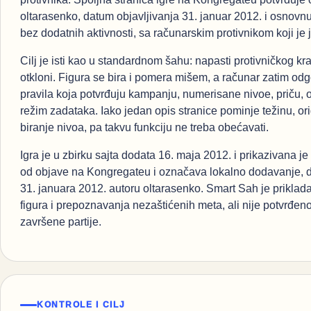
oltarasenko, datum objavljivanja 31. januar 2012. i osnovn
bez dodatnih aktivnosti, sa računarskim protivnikom koji je ja
Cilj je isti kao u standardnom šahu: napasti protivničkog kr
otkloni. Figura se bira i pomera mišem, a računar zatim 
pravila koja potvrđuju kampanju, numerisane nivoe, priču, o
režim zadataka. Iako jedan opis stranice pominje težinu, or
biranje nivoa, pa takvu funkciju ne treba obećavati.
Igra je u zbirku sajta dodata 16. maja 2012. i prikazivana je
od objave na Kongregateu i označava lokalno dodavanje, 
31. januara 2012. autoru oltarasenko. Smart Sah je priklad
figura i prepoznavanja nezaštićenih meta, ali nije potvrđeno
završene partije.
KONTROLE I CILJ