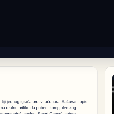
iji jednog igrača protiv računara. Sačuvani opis
 ima realnu priliku da pobedi kompjuterskog
 odgovarajući naslov „Smart Chess“, autora