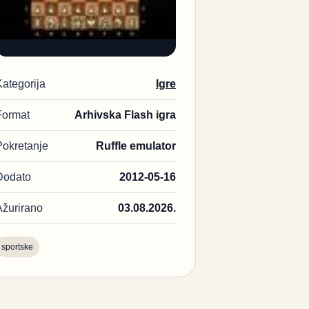
Kategorija
Igre
Format
Arhivska Flash igra
Pokretanje
Ruffle emulator
Dodato
2012-05-16
Ažurirano
03.08.2026.
sportske