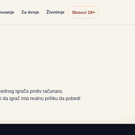
ucanje
Za dvoje
Životinje
Slotovi 18+
jednog igrača protiv računara.
i da igrač ima realnu priliku da pobedi