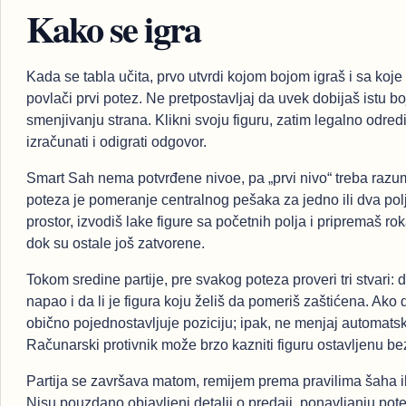
Kako se igra
Kada se tabla učita, prvo utvrdi kojom bojom igraš i sa koje
povlači prvi potez. Ne pretpostavljaj da uvek dobijaš istu bo
smenjivanju strana. Klikni svoju figuru, zatim legalno odredi
izračunati i odigrati odgovor.
Smart Sah nema potvrđene nivoe, pa „prvi nivo“ treba razume
poteza je pomeranje centralnog pešaka za jedno ili dva polj
prostor, izvodiš lake figure sa početnih polja i pripremaš r
dok su ostale još zatvorene.
Tokom sredine partije, pre svakog poteza proveri tri stvari: d
napao i da li je figura koju želiš da pomeriš zaštićena. Ako
obično pojednostavljuje poziciju; ipak, ne menjaj automatsk
Računarski protivnik može brzo kazniti figuru ostavljenu b
Partija se završava matom, remijem prema pravilima šaha il
Nisu pouzdano objavljeni detalji o predaji, ponavljanju pote