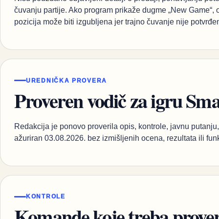
čuvanju partije. Ako program prikaže dugme „New Game“, o
pozicija može biti izgubljena jer trajno čuvanje nije potvrđe
UREDNIČKA PROVERA
Proveren vodič za igru Sm
Redakcija je ponovo proverila opis, kontrole, javnu putanju, 
ažuriran 03.08.2026. bez izmišljenih ocena, rezultata ili fun
KONTROLE
Komande koje treba proveri