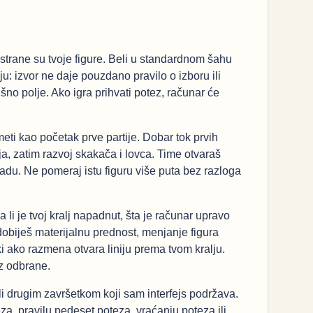
 strane su tvoje figure. Beli u standardnom šahu
ju: izvor ne daje pouzdano pravilo o izboru ili
šno polje. Ako igra prihvati potez, računar će
ti kao početak prve partije. Dobar tok prvih
a, zatim razvoj skakača i lovca. Time otvaraš
okadu. Ne pomeraj istu figuru više puta bez razloga
a li je tvoj kralj napadnut, šta je računar upravo
 dobiješ materijalnu prednost, menjanje figura
i ako razmena otvara liniju prema tvom kralju.
ez odbrane.
i drugim završetkom koji sam interfejs podržava.
za, pravilu pedeset poteza, vraćanju poteza ili