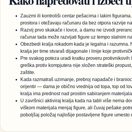
Kako napredovati i izbeći t
Zauzmi ili kontroliši centar pešacima i lakim figurama.
prostora i otežavaju računaru da bez otpora razvije n
Razvij prvo skakače i lovce, a damu ne izvodi preran
računar tada može razvijati figure uz tempo stalnim
Obezbedi kralja rokadom kada je legalna i razumna. 
kralja jer time stvaraš dijagonale i linije koje protivnič
Pre svakog poteza uradi kratku proveru protivnikovih 
greška protiv kompjutera nije složen strateški propus
zaštite.
Kada razmatraš uzimanje, prebroj napadače i branioce 
orijentir — dama je obično vrednija od topa, top od l
kralja ima prednost nad prostim sabiranjem materijala
U završnici aktiviraj kralja kada na tabli više nema d
viškom materijala menjaj figure, ali čuvaj pešake pot
poboljšaj položaj najlošije postavljene figure umest