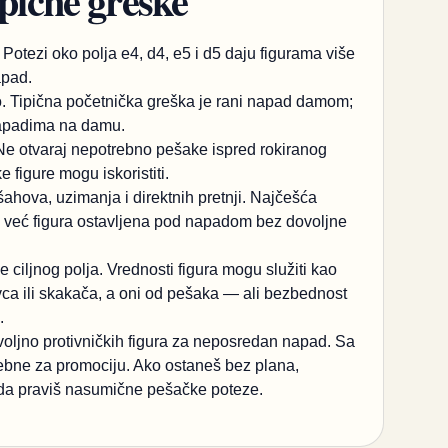
ipične greške
 Potezi oko polja e4, d4, e5 i d5 daju figurama više
apad.
o. Tipična početnička greška je rani napad damom;
 napadima na damu.
Ne otvaraj nepotrebno pešake ispred rokiranog
ke figure mogu iskoristiti.
šahova, uzimanja i direktnih pretnji. Najčešća
t, već figura ostavljena pod napadom bez dovoljne
ciljnog polja. Vrednosti figura mogu služiti kao
ovca ili skakača, a oni od pešaka — ali bezbednost
.
ovoljno protivničkih figura za neposredan napad. Sa
rebne za promociju. Ako ostaneš bez plana,
o da praviš nasumične pešačke poteze.