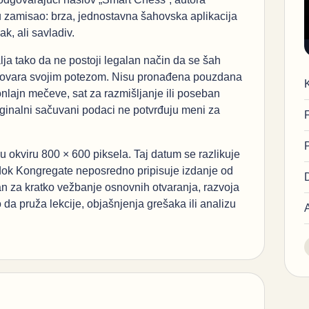
u zamisao: brza, jednostavna šahovska aplikacija
k, ali savladiv.
alja tako da ne postoji legalan način da se šah
odgovara svojim potezom. Nisu pronađena pouzdana
nlajn mečeve, sat za razmišljanje ili poseban
iginalni sačuvani podaci ne potvrđuju meni za
 u okviru 800 × 600 piksela. Taj datum se razlikuje
dok Kongregate neposredno pripisuje izdanje od
an za kratko vežbanje osnovnih otvaranja, razvoja
 da pruža lekcije, objašnjenja grešaka ili analizu