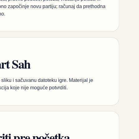
no započinje novu partiju; računaj da prethodna
no.
art Sah
sliku i sačuvanu datoteku igre. Materijal je
kcija koje nije moguće potvrditi.
ti pre početka