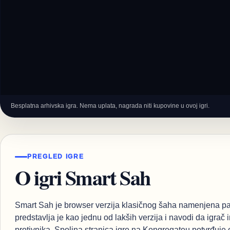
Besplatna arhivska igra. Nema uplata, nagrada niti kupovine u ovoj igri.
PREGLED IGRE
O igri Smart Sah
Smart Sah je browser verzija klasičnog šaha namenjena part
predstavlja je kao jednu od lakših verzija i navodi da igrač
protivnika. Spoljna stranica igre na Kongregateu potvrđuje