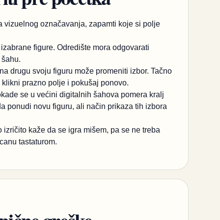
ema vizuelnog označavanja, zapamti koje si polje
z izabrane figure. Odredište mora odgovarati
u šahu.
k na drugu svoju figuru može promeniti izbor. Tačno
 klikni prazno polje i pokušaj ponovo.
okade se u većini digitalnih šahova pomera kralj
da ponudi novu figuru, ali način prikaza tih izbora
izričito kaže da se igra mišem, pa se ne treba
kucanu tastaturom.