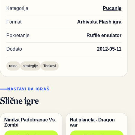
Kategorija
Pucanje
Format
Arhivska Flash igra
Pokretanje
Ruffle emulator
Dodato
2012-05-11
ratne
strategije
Tenkovi
NASTAVI DA IGRAŠ
Slične igre
Nindza Padobranac Vs.
Rat planeta - Dragon
Igre
Igre
Zombi
war