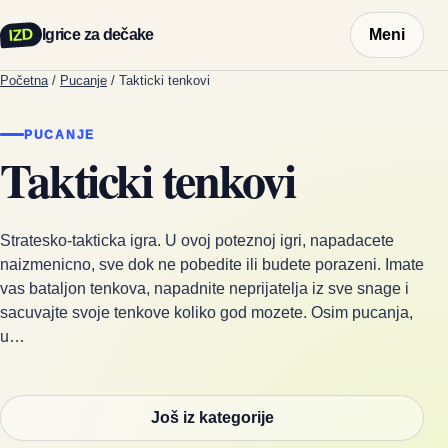
IZD
Igrice za dečake
Meni
Početna
/
Pucanje
/
Takticki tenkovi
PUCANJE
Takticki tenkovi
Stratesko-takticka igra. U ovoj poteznoj igri, napadacete
naizmenicno, sve dok ne pobedite ili budete porazeni. Imate
vas bataljon tenkova, napadnite neprijatelja iz sve snage i
sacuvajte svoje tenkove koliko god mozete. Osim pucanja,
u…
Još iz kategorije