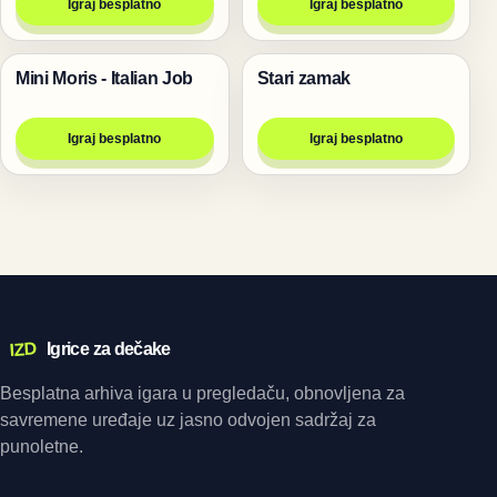
Igraj besplatno
Igraj besplatno
Mini Moris - Italian Job
Stari zamak
Trke
Igre
Igraj besplatno
Igraj besplatno
IZD
Igrice za dečake
Besplatna arhiva igara u pregledaču, obnovljena za
savremene uređaje uz jasno odvojen sadržaj za
punoletne.