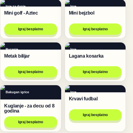
Igre za dvoje
Igre
Mini golf - Aztec
Mini bejzbol
Igraj besplatno
Igraj besplatno
Pucanje
Igre
Metak bilijar
Lagana kosarka
Igraj besplatno
Igraj besplatno
Bakugan igrice
Igre
Krvavi fudbal
Kuglanje - za decu od 8
godina
Igraj besplatno
Igraj besplatno