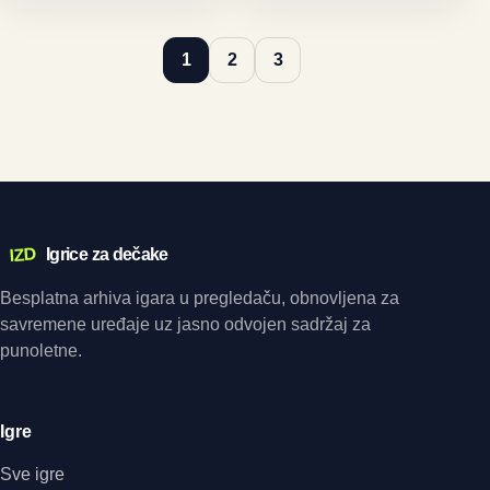
1
2
3
IZD
Igrice za dečake
Besplatna arhiva igara u pregledaču, obnovljena za
savremene uređaje uz jasno odvojen sadržaj za
punoletne.
Igre
Sve igre