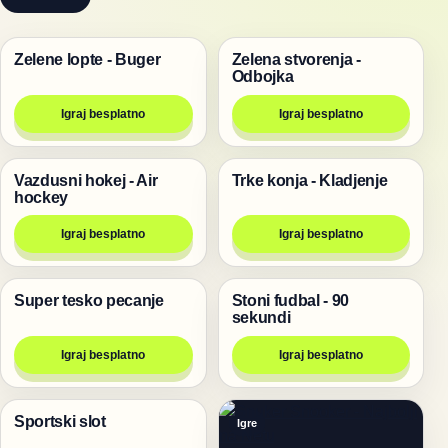
Zelene lopte - Buger
Zelena stvorenja -
Igre za dvoje
Igre za dvoje
Odbojka
Igraj besplatno
Igraj besplatno
Vazdusni hokej - Air
Trke konja - Kladjenje
Igre za dvoje
Igre
hockey
Igraj besplatno
Igraj besplatno
Super tesko pecanje
Stoni fudbal - 90
Igre
Igre
sekundi
Igraj besplatno
Igraj besplatno
Sportski slot
Igre
Igre