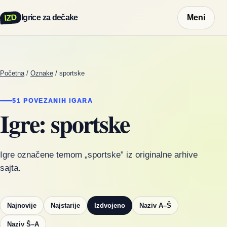
IZD
Igrice za dečake
Meni
Početna
/
Oznake
/
sportske
51 POVEZANIH IGARA
Igre: sportske
Igre označene temom „sportske” iz originalne arhive
sajta.
Najnovije
Najstarije
Izdvojeno
Naziv A–Š
Naziv Š–A