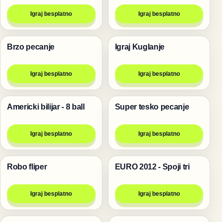
Igraj besplatno
Igraj besplatno
Brzo pecanje
Igraj Kuglanje
Igre
Igre
Igraj besplatno
Igraj besplatno
Americki bilijar - 8 ball
Super tesko pecanje
Igre
Igre
Igraj besplatno
Igraj besplatno
Robo fliper
EURO 2012 - Spoji tri
Igre
Igre
Igraj besplatno
Igraj besplatno