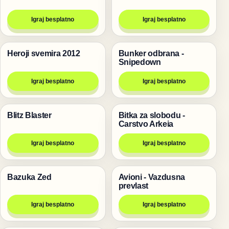
Igraj besplatno
Igraj besplatno
Heroji svemira 2012
Bunker odbrana -
Pucanje
Pucanje
Snipedown
Igraj besplatno
Igraj besplatno
Blitz Blaster
Bitka za slobodu -
Pucanje
Igre
Carstvo Arkeia
Igraj besplatno
Igraj besplatno
Bazuka Zed
Avioni - Vazdusna
Pucanje
Igre
prevlast
Igraj besplatno
Igraj besplatno