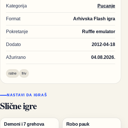
Kategorija
Pucanje
Format
Arhivska Flash igra
Pokretanje
Ruffle emulator
Dodato
2012-04-18
Ažurirano
04.08.2026.
ratne
friv
NASTAVI DA IGRAŠ
Slične igre
Demoni i 7 grehova
Robo pauk
Pucanje
Igre