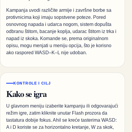
Kampanja uvodi različite armije i završne borbe sa
protivnicima koji imaju sopstvene poteze. Pored
osnovnog napada i udarca nogom, sistem dopušta
odbranu štitom, bacanje koplja, udarac štitom iz trka i
napad iz skoka. Komande se, prema originalnom
opisu, mogu menjati u meniju opcija, što je korisno
ako raspored WASD–K–L nije udoban.
KONTROLE I CILJ
Kako se igra
U glavnom meniju izaberite kampanju ili odgovarajući
režim igre, zatim kliknite unutar Flash prozora da
tastatura dobije fokus. Ahil se kreće tasterima WASD:
A i D koriste se za horizontalno kretanje, W za skok,