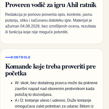
Proveren vodič za igru Ahil ratnik
Redakcija je ponovo proverila opis, kontrole, javnu
putanju, sliku i sačuvanu datoteku igre. Materijal je
ažuriran 04.08.2026. bez izmišljenih ocena, rezultata
ili funkcija koje nije moguće potvrditi.
KONTROLE
Komande koje treba proveriti pre
početka
W: skok; bez dodatnog pravca može da pokrene
završni napad nad oborenim protivnikom kada
položaj to dozvoljava.
A i D: kretanje ulevo i udesno. Duže kretanje
omogućava zalet potreban za udarac štitom iz