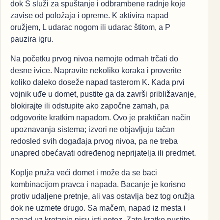
dok S služi za spuštanje i odbrambene radnje koje
zavise od položaja i opreme. K aktivira napad
oružjem, L udarac nogom ili udarac štitom, a P
pauzira igru.
Na početku prvog nivoa nemojte odmah trčati do
desne ivice. Napravite nekoliko koraka i proverite
koliko daleko doseže napad tasterom K. Kada prvi
vojnik uđe u domet, pustite ga da završi približavanje,
blokirajte ili odstupite ako započne zamah, pa
odgovorite kratkim napadom. Ovo je praktičan način
upoznavanja sistema; izvori ne objavljuju tačan
redosled svih događaja prvog nivoa, pa ne treba
unapred obećavati određenog neprijatelja ili predmet.
Koplje pruža veći domet i može da se baci
kombinacijom pravca i napada. Bacanje je korisno
protiv udaljene pretnje, ali vas ostavlja bez tog oružja
dok ne uzmete drugo. Sa mačem, napad iz mesta i
napad uz kretanje nisu isti potez. Zato kratko pustite