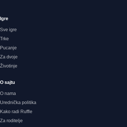
Igre
Sve igre
Trke
Pucanje
Za dvoje
Životinje
O sajtu
O nama
Urednička politika
Kako radi Ruffle
Za roditelje