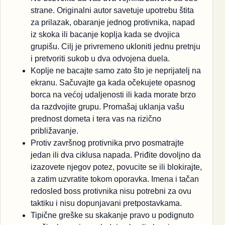
strane. Originalni autor savetuje upotrebu štita
za prilazak, obaranje jednog protivnika, napad
iz skoka ili bacanje koplja kada se dvojica
grupišu. Cilj je privremeno ukloniti jednu pretnju
i pretvoriti sukob u dva odvojena duela.
Koplje ne bacajte samo zato što je neprijatelj na
ekranu. Sačuvajte ga kada očekujete opasnog
borca na većoj udaljenosti ili kada morate brzo
da razdvojite grupu. Promašaj uklanja vašu
prednost dometa i tera vas na rizično
približavanje.
Protiv završnog protivnika prvo posmatrajte
jedan ili dva ciklusa napada. Priđite dovoljno da
izazovete njegov potez, povucite se ili blokirajte,
a zatim uzvratite tokom oporavka. Imena i tačan
redosled boss protivnika nisu potrebni za ovu
taktiku i nisu dopunjavani pretpostavkama.
Tipične greške su skakanje pravo u podignuto