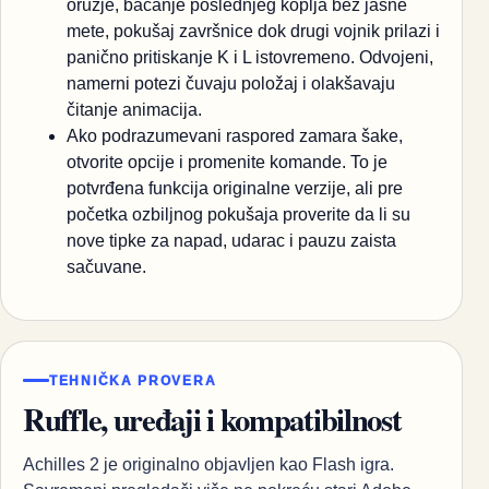
oružje, bacanje poslednjeg koplja bez jasne
mete, pokušaj završnice dok drugi vojnik prilazi i
panično pritiskanje K i L istovremeno. Odvojeni,
namerni potezi čuvaju položaj i olakšavaju
čitanje animacija.
Ako podrazumevani raspored zamara šake,
otvorite opcije i promenite komande. To je
potvrđena funkcija originalne verzije, ali pre
početka ozbiljnog pokušaja proverite da li su
nove tipke za napad, udarac i pauzu zaista
sačuvane.
TEHNIČKA PROVERA
Ruffle, uređaji i kompatibilnost
Achilles 2 je originalno objavljen kao Flash igra.