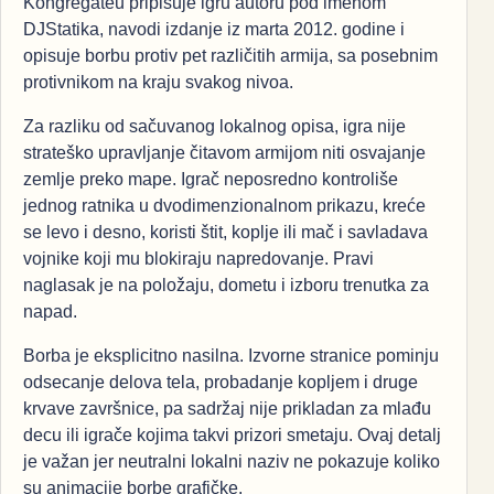
Kongregateu pripisuje igru autoru pod imenom
DJStatika, navodi izdanje iz marta 2012. godine i
opisuje borbu protiv pet različitih armija, sa posebnim
protivnikom na kraju svakog nivoa.
Za razliku od sačuvanog lokalnog opisa, igra nije
strateško upravljanje čitavom armijom niti osvajanje
zemlje preko mape. Igrač neposredno kontroliše
jednog ratnika u dvodimenzionalnom prikazu, kreće
se levo i desno, koristi štit, koplje ili mač i savladava
vojnike koji mu blokiraju napredovanje. Pravi
naglasak je na položaju, dometu i izboru trenutka za
napad.
Borba je eksplicitno nasilna. Izvorne stranice pominju
odsecanje delova tela, probadanje kopljem i druge
krvave završnice, pa sadržaj nije prikladan za mlađu
decu ili igrače kojima takvi prizori smetaju. Ovaj detalj
je važan jer neutralni lokalni naziv ne pokazuje koliko
su animacije borbe grafičke.