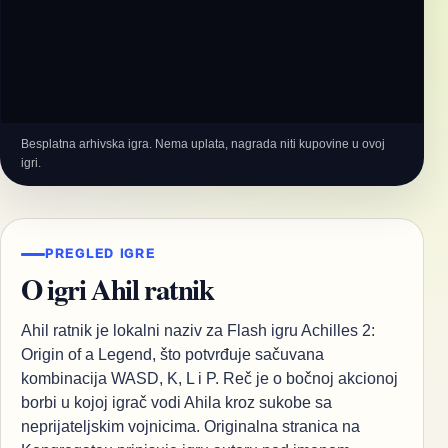
Besplatna arhivska igra. Nema uplata, nagrada niti kupovine u ovoj
igri.
PREGLED IGRE
O igri Ahil ratnik
Ahil ratnik je lokalni naziv za Flash igru Achilles 2:
Origin of a Legend, što potvrđuje sačuvana
kombinacija WASD, K, L i P. Reč je o bočnoj akcionoj
borbi u kojoj igrač vodi Ahila kroz sukobe sa
neprijateljskim vojnicima. Originalna stranica na