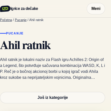
IZD
Igrice za dečake
Meni
Početna
/
Pucanje
/
Ahil ratnik
PUCANJE
Ahil ratnik
Ahil ratnik je lokalni naziv za Flash igru Achilles 2: Origin of
a Legend, što potvrđuje sačuvana kombinacija WASD, K, L i
P. Reč je o bočnoj akcionoj borbi u kojoj igrač vodi Ahila
kroz sukobe sa neprijateljskim vojnicima. Originalna…
Još iz kategorije