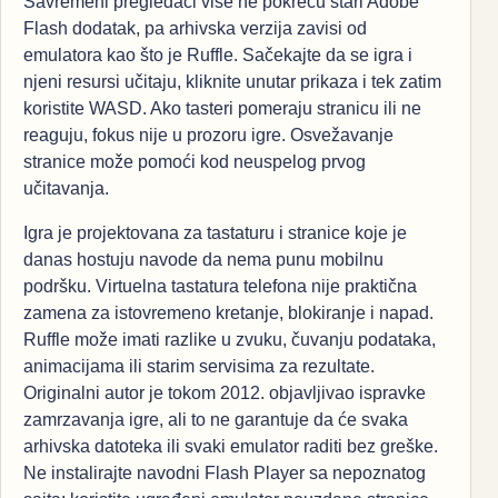
Savremeni pregledači više ne pokreću stari Adobe
Flash dodatak, pa arhivska verzija zavisi od
emulatora kao što je Ruffle. Sačekajte da se igra i
njeni resursi učitaju, kliknite unutar prikaza i tek zatim
koristite WASD. Ako tasteri pomeraju stranicu ili ne
reaguju, fokus nije u prozoru igre. Osvežavanje
stranice može pomoći kod neuspelog prvog
učitavanja.
Igra je projektovana za tastaturu i stranice koje je
danas hostuju navode da nema punu mobilnu
podršku. Virtuelna tastatura telefona nije praktična
zamena za istovremeno kretanje, blokiranje i napad.
Ruffle može imati razlike u zvuku, čuvanju podataka,
animacijama ili starim servisima za rezultate.
Originalni autor je tokom 2012. objavljivao ispravke
zamrzavanja igre, ali to ne garantuje da će svaka
arhivska datoteka ili svaki emulator raditi bez greške.
Ne instalirajte navodni Flash Player sa nepoznatog