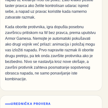
taster pravca ako želite kontrolisan udarac ispred
sebe, a napad uz pravac koristite kada namerno
zatvarate razmak.
Kada oborite protivnika, igra dopušta posebnu
završnicu pritiskom na W bez pravca, prema uputstvu
Armor Gamesa. Nemojte je automatski pokušavati
ako drugi vojnik već prilazi: animacija i položaj mogu
vas izložiti napadu. Prvo napravite razmak ili oborite
drugu pretnju, pa tek onda završite protivnika ako je
bezbedno. Nivo se nastavlja kroz nove okršaje, a
završni protivnik zahteva posmatranje sopstvenog
obrasca napada, ne samo ponavljanje iste
kombinacije.
UREDNIČKA PROVERA