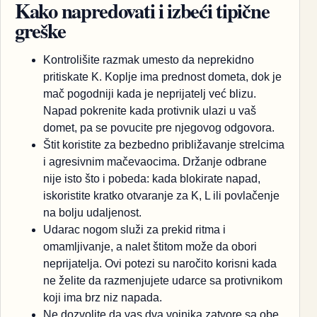
Kako napredovati i izbeći tipične
greške
Kontrolišite razmak umesto da neprekidno
pritiskate K. Koplje ima prednost dometa, dok je
mač pogodniji kada je neprijatelj već blizu.
Napad pokrenite kada protivnik ulazi u vaš
domet, pa se povucite pre njegovog odgovora.
Štit koristite za bezbedno približavanje strelcima
i agresivnim mačevaocima. Držanje odbrane
nije isto što i pobeda: kada blokirate napad,
iskoristite kratko otvaranje za K, L ili povlačenje
na bolju udaljenost.
Udarac nogom služi za prekid ritma i
omamljivanje, a nalet štitom može da obori
neprijatelja. Ovi potezi su naročito korisni kada
ne želite da razmenjujete udarce sa protivnikom
koji ima brz niz napada.
Ne dozvolite da vas dva vojnika zatvore sa obe