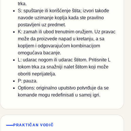
trka.
S: spuštanje ili korišćenje štita; izvori takođe
navode uzimanje koplja kada ste pravilno
postavljeni uz predmet.
K: zamah ili ubod trenutnim oružjem. Uz pravac
može da proizvede napad u kretanju, a sa
kopljem i odgovarajućom kombinacijom
omogućava bacanje.
L: udarac nogom ili udarac štitom. Pritisnite L
tokom trka za snažniji nalet štitom koji može
oboriti neprijatelja.
P: pauza.
Options: originalno uputstvo potvrđuje da se
komande mogu redefinisati u samoj igri.
PRAKTIČAN VODIČ