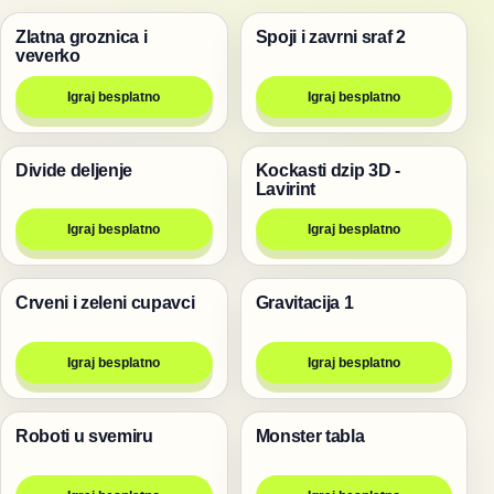
Zlatna groznica i
Spoji i zavrni sraf 2
Životinje
Igre
veverko
Igraj besplatno
Igraj besplatno
Divide deljenje
Kockasti dzip 3D -
Igre
Trke
Lavirint
Igraj besplatno
Igraj besplatno
Crveni i zeleni cupavci
Gravitacija 1
Pucanje
Igre
Igraj besplatno
Igraj besplatno
Roboti u svemiru
Monster tabla
Igre
Igre