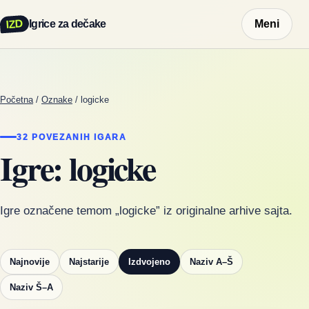
IZD
Igrice za dečake
Meni
Početna
/
Oznake
/
logicke
32 POVEZANIH IGARA
Igre: logicke
Igre označene temom „logicke” iz originalne arhive sajta.
Najnovije
Najstarije
Izdvojeno
Naziv A–Š
Naziv Š–A