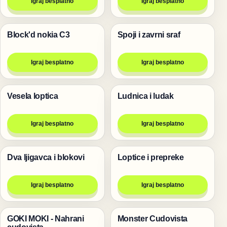
Igraj besplatno
Igraj besplatno
Block'd nokia C3
Spoji i zavrni sraf
Igre
Igre
Igraj besplatno
Igraj besplatno
Vesela loptica
Ludnica i ludak
Igre
Igre
Igraj besplatno
Igraj besplatno
Dva ljigavca i blokovi
Loptice i prepreke
Igre
Igre
Igraj besplatno
Igraj besplatno
GOKI MOKI - Nahrani
Monster Cudovista
Igre
Igre
cudovista