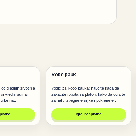
Robo pauk
Igre
od gladnih zivotinja
Vodič za Robo pauka: naučite kada da
i si vredni sumar
zakačite robota za plafon, kako da održite
curke na…
zamah, izbegnete šiljke i pokrenete…
splatno
Igraj besplatno