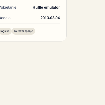
Pokretanje
Ruffle emulator
Dodato
2013-03-04
logicke
za razmisljanje