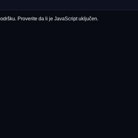
odršku. Proverite da li je JavaScript uključen.