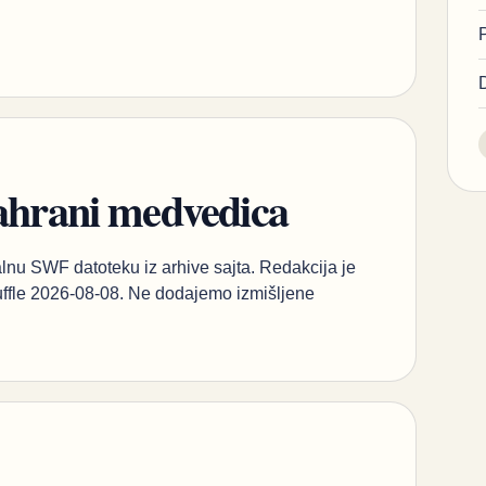
Nahrani medvedica
inalnu SWF datoteku iz arhive sajta. Redakcija je
Ruffle 2026-08-08. Ne dodajemo izmišljene