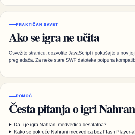
PRAKTIČAN SAVET
Ako se igra ne učita
Osvežite stranicu, dozvolite JavaScript i pokušajte u novijoj
pregledača. Za neke stare SWF datoteke potpuna kompatibi
POMOĆ
Česta pitanja o igri Nahra
Da li je igra Nahrani medvedica besplatna?
Kako se pokreće Nahrani medvedica bez Flash Player-a