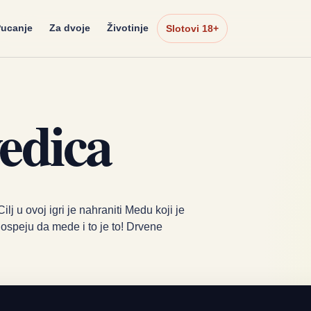
ucanje
Za dvoje
Životinje
Slotovi 18+
edica
ilj u ovoj igri je nahraniti Medu koji je
speju da mede i to je to! Drvene