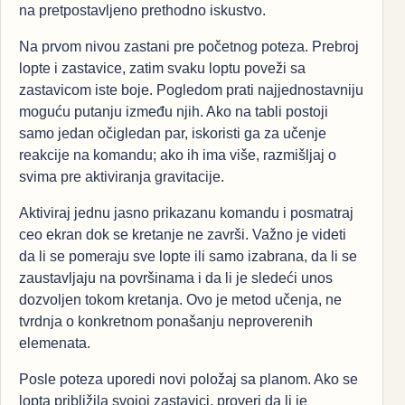
na pretpostavljeno prethodno iskustvo.
Na prvom nivou zastani pre početnog poteza. Prebroj
lopte i zastavice, zatim svaku loptu poveži sa
zastavicom iste boje. Pogledom prati najjednostavniju
moguću putanju između njih. Ako na tabli postoji
samo jedan očigledan par, iskoristi ga za učenje
reakcije na komandu; ako ih ima više, razmišljaj o
svima pre aktiviranja gravitacije.
Aktiviraj jednu jasno prikazanu komandu i posmatraj
ceo ekran dok se kretanje ne završi. Važno je videti
da li se pomeraju sve lopte ili samo izabrana, da li se
zaustavljaju na površinama i da li je sledeći unos
dozvoljen tokom kretanja. Ovo je metod učenja, ne
tvrdnja o konkretnom ponašanju neproverenih
elemenata.
Posle poteza uporedi novi položaj sa planom. Ako se
lopta približila svojoj zastavici, proveri da li je