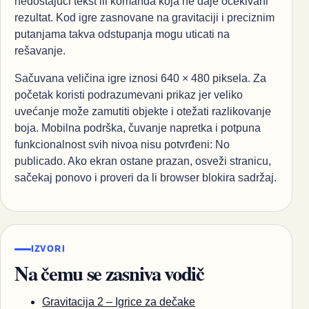
nedostajući tekst ili komanda koja ne daje očekivani
rezultat. Kod igre zasnovane na gravitaciji i preciznim
putanjama takva odstupanja mogu uticati na
rešavanje.
Sačuvana veličina igre iznosi 640 × 480 piksela. Za
početak koristi podrazumevani prikaz jer veliko
uvećanje može zamutiti objekte i otežati razlikovanje
boja. Mobilna podrška, čuvanje napretka i potpuna
funkcionalnost svih nivoa nisu potvrđeni: No
publicado. Ako ekran ostane prazan, osveži stranicu,
sačekaj ponovo i proveri da li browser blokira sadržaj.
IZVORI
Na čemu se zasniva vodič
Gravitacija 2 – Igrice za dečake