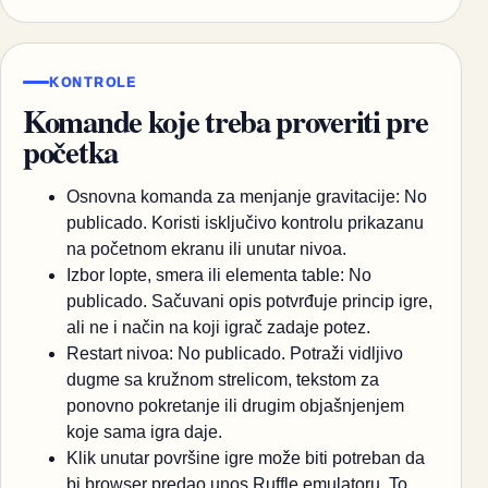
KONTROLE
Komande koje treba proveriti pre
početka
Osnovna komanda za menjanje gravitacije: No
publicado. Koristi isključivo kontrolu prikazanu
na početnom ekranu ili unutar nivoa.
Izbor lopte, smera ili elementa table: No
publicado. Sačuvani opis potvrđuje princip igre,
ali ne i način na koji igrač zadaje potez.
Restart nivoa: No publicado. Potraži vidljivo
dugme sa kružnom strelicom, tekstom za
ponovno pokretanje ili drugim objašnjenjem
koje sama igra daje.
Klik unutar površine igre može biti potreban da
bi browser predao unos Ruffle emulatoru. To