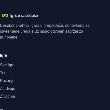
IZD
Igrice za dečake
Besplatna arhiva igara u pregledaču, obnovljena za
savremene uređaje uz jasno odvojen sadržaj za
punoletne.
Igre
Sve igre
Trke
Pucanje
Za dvoje
Životinje