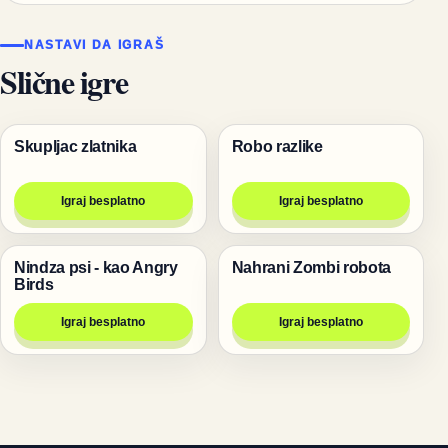
NASTAVI DA IGRAŠ
Slične igre
Skupljac zlatnika
Robo razlike
Igre
Igre
Igraj besplatno
Igraj besplatno
Nindza psi - kao Angry
Nahrani Zombi robota
Životinje
Igre
Birds
Igraj besplatno
Igraj besplatno