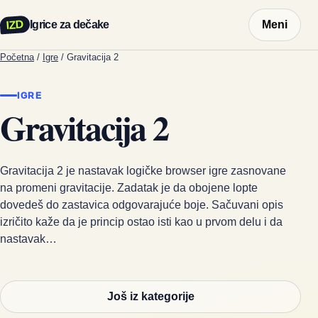
IZD
Igrice za dečake
Meni
Početna
/
Igre
/
Gravitacija 2
IGRE
Gravitacija 2
Gravitacija 2 je nastavak logičke browser igre zasnovane
na promeni gravitacije. Zadatak je da obojene lopte
dovedeš do zastavica odgovarajuće boje. Sačuvani opis
izričito kaže da je princip ostao isti kao u prvom delu i da
nastavak…
Još iz kategorije