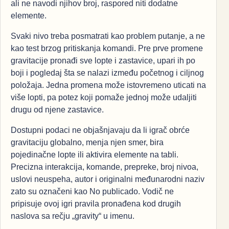
ali ne navodi njihov broj, raspored niti dodatne
elemente.
Svaki nivo treba posmatrati kao problem putanje, a ne
kao test brzog pritiskanja komandi. Pre prve promene
gravitacije pronađi sve lopte i zastavice, upari ih po
boji i pogledaj šta se nalazi između početnog i ciljnog
položaja. Jedna promena može istovremeno uticati na
više lopti, pa potez koji pomaže jednoj može udaljiti
drugu od njene zastavice.
Dostupni podaci ne objašnjavaju da li igrač obrće
gravitaciju globalno, menja njen smer, bira
pojedinačne lopte ili aktivira elemente na tabli.
Precizna interakcija, komande, prepreke, broj nivoa,
uslovi neuspeha, autor i originalni međunarodni naziv
zato su označeni kao No publicado. Vodič ne
pripisuje ovoj igri pravila pronađena kod drugih
naslova sa rečju „gravity“ u imenu.