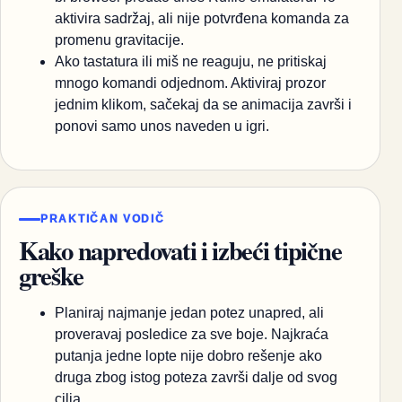
aktivira sadržaj, ali nije potvrđena komanda za
promenu gravitacije.
Ako tastatura ili miš ne reaguju, ne pritiskaj
mnogo komandi odjednom. Aktiviraj prozor
jednim klikom, sačekaj da se animacija završi i
ponovi samo unos naveden u igri.
PRAKTIČAN VODIČ
Kako napredovati i izbeći tipične
greške
Planiraj najmanje jedan potez unapred, ali
proveravaj posledice za sve boje. Najkraća
putanja jedne lopte nije dobro rešenje ako
druga zbog istog poteza završi dalje od svog
cilja.