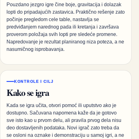
Pouzdano jezgro igre čine boje, gravitacija i dolazak
lopti do pripadajućih zastavica. Praktično rešenje zato
počinje pregledom cele table, nastavlja se
predviđanjem narednog pada ili kretanja i završava
proverom položaja svih lopti pre sledeće promene.
Napredovanje je rezultat planiranog niza poteza, a ne
nasumičnog isprobavanja.
KONTROLE I CILJ
Kako se igra
Kada se igra učita, otvori pomoć ili uputstvo ako je
dostupno. Sačuvana napomena kaže da je gotovo
sve isto kao u prvom delu, ali pravila prvog dela nisu
deo dostavljenih podataka. Novi igrač zato treba da
se osloni na oznake i demonstraciju u samoj igri, a ne