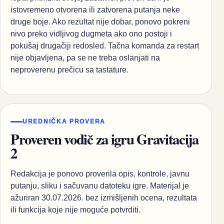
istovremeno otvorena ili zatvorena putanja neke
druge boje. Ako rezultat nije dobar, ponovo pokreni
nivo preko vidljivog dugmeta ako ono postoji i
pokušaj drugačiji redosled. Tačna komanda za restart
nije objavljena, pa se ne treba oslanjati na
neproverenu prečicu sa tastature.
UREDNIČKA PROVERA
Proveren vodič za igru Gravitacija
2
Redakcija je ponovo proverila opis, kontrole, javnu
putanju, sliku i sačuvanu datoteku igre. Materijal je
ažuriran 30.07.2026. bez izmišljenih ocena, rezultata
ili funkcija koje nije moguće potvrditi.