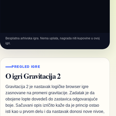
Besplatna arhivska igra. Nema uplata, nagrada niti kupovine u ovoj
igri.
PREGLED IGRE
O igri Gravitacija 2
Gravitacija 2 je nastavak logičke browser igre
zasnovane na promeni gravitacije. Zadatak je da
obojene lopte dovedeš do zastavica odgovarajuće
boje. Sačuvani opis izričito kaže da je princip ostao
isti kao u prvom delu i da nastavak donosi nove nivoe,