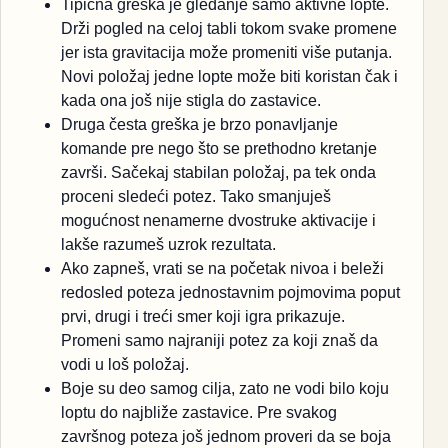
Tipična greška je gledanje samo aktivne lopte.
Drži pogled na celoj tabli tokom svake promene
jer ista gravitacija može promeniti više putanja.
Novi položaj jedne lopte može biti koristan čak i
kada ona još nije stigla do zastavice.
Druga česta greška je brzo ponavljanje
komande pre nego što se prethodno kretanje
završi. Sačekaj stabilan položaj, pa tek onda
proceni sledeći potez. Tako smanjuješ
mogućnost nenamerne dvostruke aktivacije i
lakše razumeš uzrok rezultata.
Ako zapneš, vrati se na početak nivoa i beleži
redosled poteza jednostavnim pojmovima poput
prvi, drugi i treći smer koji igra prikazuje.
Promeni samo najraniji potez za koji znaš da
vodi u loš položaj.
Boje su deo samog cilja, zato ne vodi bilo koju
loptu do najbliže zastavice. Pre svakog
završnog poteza još jednom proveri da se boja