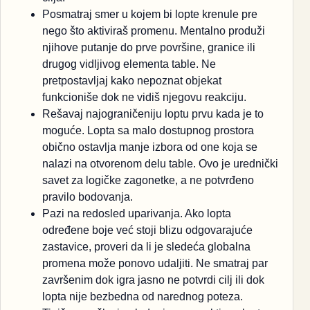
Posmatraj smer u kojem bi lopte krenule pre
nego što aktiviraš promenu. Mentalno produži
njihove putanje do prve površine, granice ili
drugog vidljivog elementa table. Ne
pretpostavljaj kako nepoznat objekat
funkcioniše dok ne vidiš njegovu reakciju.
Rešavaj najograničeniju loptu prvu kada je to
moguće. Lopta sa malo dostupnog prostora
obično ostavlja manje izbora od one koja se
nalazi na otvorenom delu table. Ovo je urednički
savet za logičke zagonetke, a ne potvrđeno
pravilo bodovanja.
Pazi na redosled uparivanja. Ako lopta
određene boje već stoji blizu odgovarajuće
zastavice, proveri da li je sledeća globalna
promena može ponovo udaljiti. Ne smatraj par
završenim dok igra jasno ne potvrdi cilj ili dok
lopta nije bezbedna od narednog poteza.