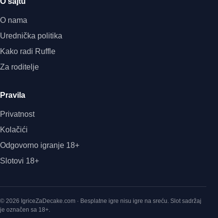
O sajtu
O nama
Urednička politika
Kako radi Ruffle
Za roditelje
Pravila
Privatnost
Kolačići
Odgovorno igranje 18+
Slotovi 18+
© 2026 IgriceZaDecake.com · Besplatne igre nisu igre na sreću. Slot sadržaj
je označen sa 18+.