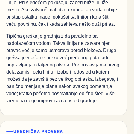
linije. Pri sledećem pokušaju izaberi bliže ili uže
mesto. Ako zatvoriš mali džep kopna, ali voda dobije
pristup ostatku mape, pokušaj sa linijom koja štiti
veću površinu, čak i kada zahteva nešto duži prilaz.
Tipična greška je gradnja zida paralelno sa
nadolazećom vodom. Takva linija ne zatvara njen
pravac već je samo usmerava pored blokova. Druga
greška je vraćanje preko već pređenog puta radi
popravljanja udaljenog otvora. Pre postavljanja prvog
dela zamisli celu liniju i izaberi redosled u kojem
možeš da je završiš bez velikog obilaska. Izbegavaj i
panično menjanje plana nakon svakog pomeranja
vode; kratko početno posmatranje obično štedi više
vremena nego improvizacija usred gradnje.
UREDNIČKA PROVERA