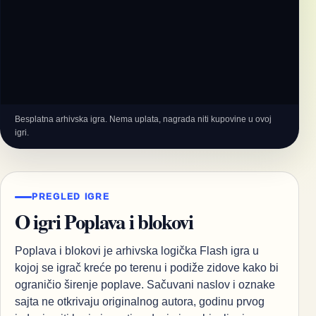
Besplatna arhivska igra. Nema uplata, nagrada niti kupovine u ovoj
igri.
PREGLED IGRE
O igri Poplava i blokovi
Poplava i blokovi je arhivska logička Flash igra u
kojoj se igrač kreće po terenu i podiže zidove kako bi
ograničio širenje poplave. Sačuvani naslov i oznake
sajta ne otkrivaju originalnog autora, godinu prvog