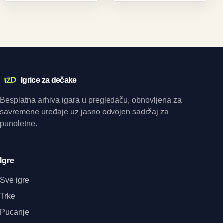
IZD
Igrice za dečake
Besplatna arhiva igara u pregledaču, obnovljena za
savremene uređaje uz jasno odvojen sadržaj za
punoletne.
Igre
Sve igre
Trke
Pucanje