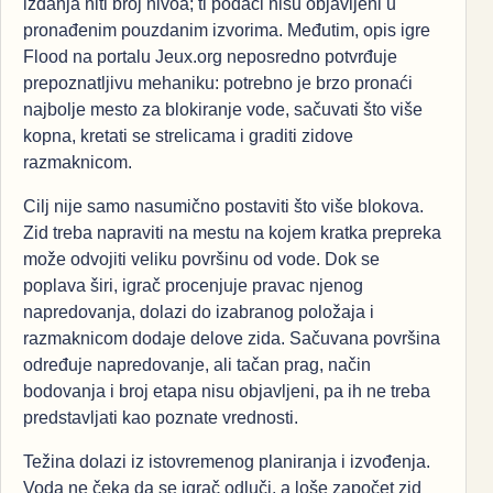
izdanja niti broj nivoa; ti podaci nisu objavljeni u
pronađenim pouzdanim izvorima. Međutim, opis igre
Flood na portalu Jeux.org neposredno potvrđuje
prepoznatljivu mehaniku: potrebno je brzo pronaći
najbolje mesto za blokiranje vode, sačuvati što više
kopna, kretati se strelicama i graditi zidove
razmaknicom.
Cilj nije samo nasumično postaviti što više blokova.
Zid treba napraviti na mestu na kojem kratka prepreka
može odvojiti veliku površinu od vode. Dok se
poplava širi, igrač procenjuje pravac njenog
napredovanja, dolazi do izabranog položaja i
razmaknicom dodaje delove zida. Sačuvana površina
određuje napredovanje, ali tačan prag, način
bodovanja i broj etapa nisu objavljeni, pa ih ne treba
predstavljati kao poznate vrednosti.
Težina dolazi iz istovremenog planiranja i izvođenja.
Voda ne čeka da se igrač odluči, a loše započet zid