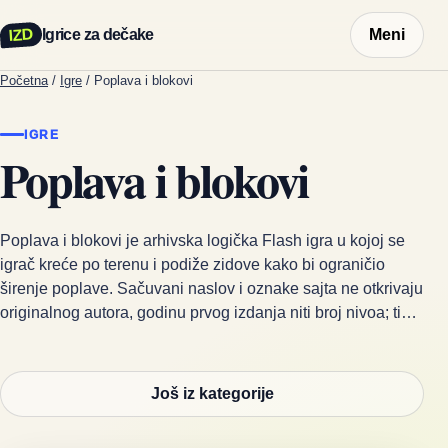
IZD
Igrice za dečake
Meni
Početna
/
Igre
/
Poplava i blokovi
IGRE
Poplava i blokovi
Poplava i blokovi je arhivska logička Flash igra u kojoj se
igrač kreće po terenu i podiže zidove kako bi ograničio
širenje poplave. Sačuvani naslov i oznake sajta ne otkrivaju
originalnog autora, godinu prvog izdanja niti broj nivoa; ti…
Još iz kategorije