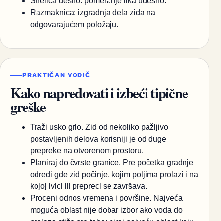
Strelica desno: pomeranje lika udesno.
Razmaknica: izgradnja dela zida na
odgovarajućem položaju.
PRAKTIČAN VODIČ
Kako napredovati i izbeći tipične
greške
Traži usko grlo. Zid od nekoliko pažljivo
postavljenih delova korisniji je od duge
prepreke na otvorenom prostoru.
Planiraj do čvrste granice. Pre početka gradnje
odredi gde zid počinje, kojim poljima prolazi i na
kojoj ivici ili prepreci se završava.
Proceni odnos vremena i površine. Najveća
moguća oblast nije dobar izbor ako voda do