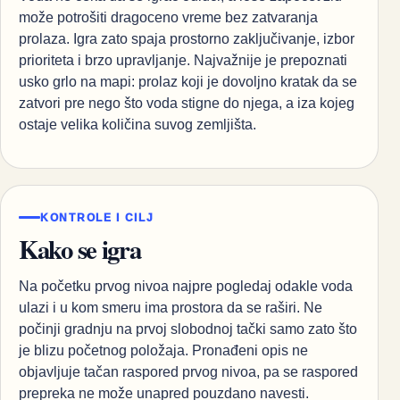
može potrošiti dragoceno vreme bez zatvaranja
prolaza. Igra zato spaja prostorno zaključivanje, izbor
prioriteta i brzo upravljanje. Najvažnije je prepoznati
usko grlo na mapi: prolaz koji je dovoljno kratak da se
zatvori pre nego što voda stigne do njega, a iza kojeg
ostaje velika količina suvog zemljišta.
KONTROLE I CILJ
Kako se igra
Na početku prvog nivoa najpre pogledaj odakle voda
ulazi i u kom smeru ima prostora da se raširi. Ne
počinji gradnju na prvoj slobodnoj tački samo zato što
je blizu početnog položaja. Pronađeni opis ne
objavljuje tačan raspored prvog nivoa, pa se raspored
prepreka ne može unapred pouzdano navesti.