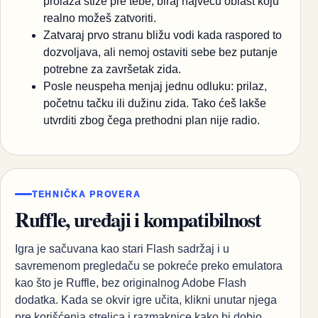
prolaza stiže pre tebe; biraj najveću oblast koju
realno možeš zatvoriti.
Zatvaraj prvo stranu bližu vodi kada raspored to
dozvoljava, ali nemoj ostaviti sebe bez putanje
potrebne za završetak zida.
Posle neuspeha menjaj jednu odluku: prilaz,
početnu tačku ili dužinu zida. Tako ćeš lakše
utvrditi zbog čega prethodni plan nije radio.
TEHNIČKA PROVERA
Ruffle, uređaji i kompatibilnost
Igra je sačuvana kao stari Flash sadržaj i u
savremenom pregledaču se pokreće preko emulatora
kao što je Ruffle, bez originalnog Adobe Flash
dodatka. Kada se okvir igre učita, klikni unutar njega
pre korišćenja strelica i razmaknice kako bi dobio