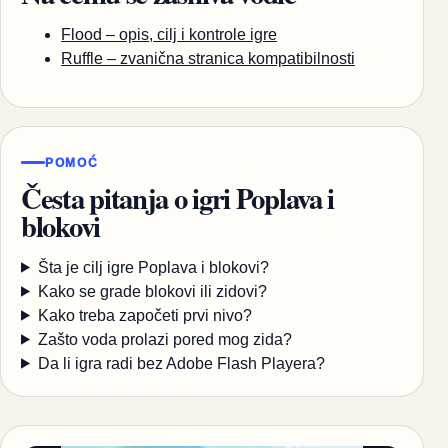
Flood – opis, cilj i kontrole igre
Ruffle – zvanična stranica kompatibilnosti
POMOĆ
Česta pitanja o igri Poplava i
blokovi
Šta je cilj igre Poplava i blokovi?
Kako se grade blokovi ili zidovi?
Kako treba započeti prvi nivo?
Zašto voda prolazi pored mog zida?
Da li igra radi bez Adobe Flash Playera?