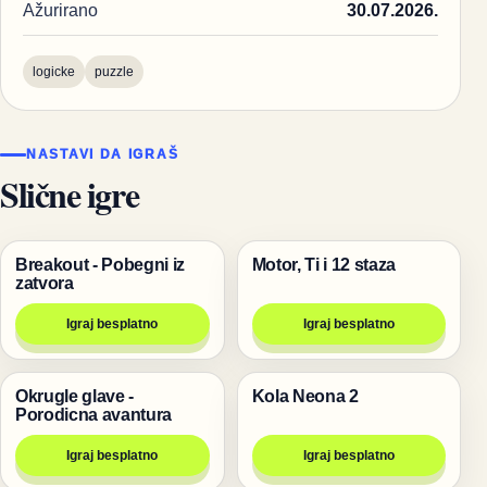
Ažurirano
30.07.2026.
logicke
puzzle
NASTAVI DA IGRAŠ
Slične igre
Breakout - Pobegni iz
Motor, Ti i 12 staza
Igre
Trke
zatvora
Igraj besplatno
Igraj besplatno
Okrugle glave -
Kola Neona 2
Igre
Trke
Porodicna avantura
Igraj besplatno
Igraj besplatno