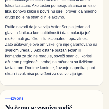
fokus tastature. Ako tasteri pomeraju stranicu umesto
lika, ponovo klikni u površinu igre i proveri da nijedno
drugo polje na stranici nije aktivno.
Ruffle navodi da je verzija ActionScripta jedan od
glavnih činilaca kompatibilnosti i da emulacija još
može imati grafičke ili funkcionalne nepravilnosti.
Zato učitavanje ove arhivske igre nije garantovano na
svakom uređaju. Ako ostane prazan ekran ili
komanda za zid ne reaguje, osveži stranicu, koristi
ažuriran pregledač i probaj na računaru sa fizičkom
tastaturom. Dodirne kontrole, čuvanje napretka, puni
ekran i zvuk nisu potvrđeni za ovu verziju igre.
IZVORI
Na čemu se zasniva vodič