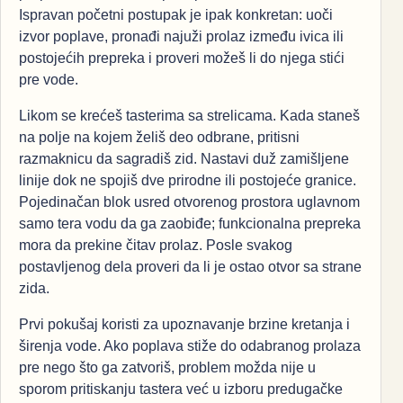
Ispravan početni postupak je ipak konkretan: uoči
izvor poplave, pronađi najuži prolaz između ivica ili
postojećih prepreka i proveri možeš li do njega stići
pre vode.
Likom se krećeš tasterima sa strelicama. Kada staneš
na polje na kojem želiš deo odbrane, pritisni
razmaknicu da sagradiš zid. Nastavi duž zamišljene
linije dok ne spojiš dve prirodne ili postojeće granice.
Pojedinačan blok usred otvorenog prostora uglavnom
samo tera vodu da ga zaobiđe; funkcionalna prepreka
mora da prekine čitav prolaz. Posle svakog
postavljenog dela proveri da li je ostao otvor sa strane
zida.
Prvi pokušaj koristi za upoznavanje brzine kretanja i
širenja vode. Ako poplava stiže do odabranog prolaza
pre nego što ga zatvoriš, problem možda nije u
sporom pritiskanju tastera već u izboru predugačke