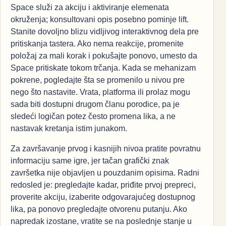
Space služi za akciju i aktiviranje elemenata
okruženja; konsultovani opis posebno pominje lift.
Stanite dovoljno blizu vidljivog interaktivnog dela pre
pritiskanja tastera. Ako nema reakcije, promenite
položaj za mali korak i pokušajte ponovo, umesto da
Space pritiskate tokom trčanja. Kada se mehanizam
pokrene, pogledajte šta se promenilo u nivou pre
nego što nastavite. Vrata, platforma ili prolaz mogu
sada biti dostupni drugom članu porodice, pa je
sledeći logičan potez često promena lika, a ne
nastavak kretanja istim junakom.
Za završavanje prvog i kasnijih nivoa pratite povratnu
informaciju same igre, jer tačan grafički znak
završetka nije objavljen u pouzdanim opisima. Radni
redosled je: pregledajte kadar, priđite prvoj prepreci,
proverite akciju, izaberite odgovarajućeg dostupnog
lika, pa ponovo pregledajte otvorenu putanju. Ako
napredak izostane, vratite se na poslednje stanje u