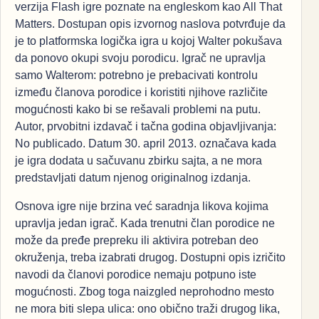
verzija Flash igre poznate na engleskom kao All That
Matters. Dostupan opis izvornog naslova potvrđuje da
je to platformska logička igra u kojoj Walter pokušava
da ponovo okupi svoju porodicu. Igrač ne upravlja
samo Walterom: potrebno je prebacivati kontrolu
između članova porodice i koristiti njihove različite
mogućnosti kako bi se rešavali problemi na putu.
Autor, prvobitni izdavač i tačna godina objavljivanja:
No publicado. Datum 30. april 2013. označava kada
je igra dodata u sačuvanu zbirku sajta, a ne mora
predstavljati datum njenog originalnog izdanja.
Osnova igre nije brzina već saradnja likova kojima
upravlja jedan igrač. Kada trenutni član porodice ne
može da pređe prepreku ili aktivira potreban deo
okruženja, treba izabrati drugog. Dostupni opis izričito
navodi da članovi porodice nemaju potpuno iste
mogućnosti. Zbog toga naizgled neprohodno mesto
ne mora biti slepa ulica: ono obično traži drugog lika,