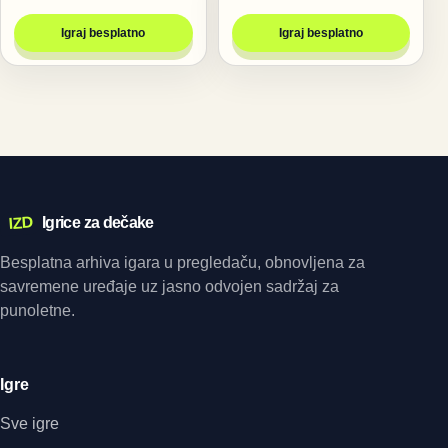
Igraj besplatno
Igraj besplatno
IZD
Igrice za dečake
Besplatna arhiva igara u pregledaču, obnovljena za
savremene uređaje uz jasno odvojen sadržaj za
punoletne.
Igre
Sve igre