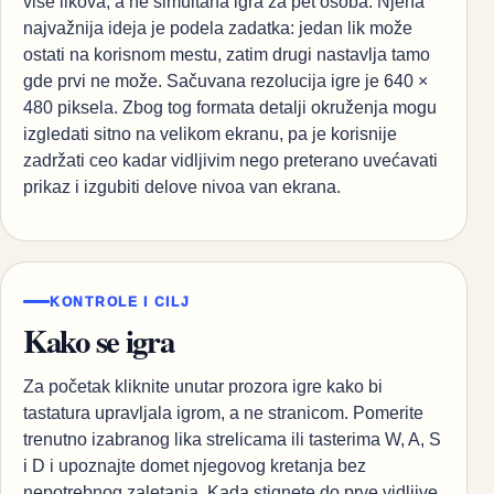
više likova, a ne simultana igra za pet osoba. Njena
najvažnija ideja je podela zadatka: jedan lik može
ostati na korisnom mestu, zatim drugi nastavlja tamo
gde prvi ne može. Sačuvana rezolucija igre je 640 ×
480 piksela. Zbog tog formata detalji okruženja mogu
izgledati sitno na velikom ekranu, pa je korisnije
zadržati ceo kadar vidljivim nego preterano uvećavati
prikaz i izgubiti delove nivoa van ekrana.
KONTROLE I CILJ
Kako se igra
Za početak kliknite unutar prozora igre kako bi
tastatura upravljala igrom, a ne stranicom. Pomerite
trenutno izabranog lika strelicama ili tasterima W, A, S
i D i upoznajte domet njegovog kretanja bez
nepotrebnog zaletanja. Kada stignete do prve vidljive