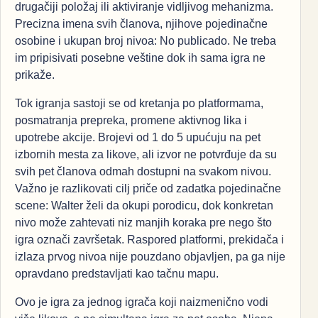
drugačiji položaj ili aktiviranje vidljivog mehanizma.
Precizna imena svih članova, njihove pojedinačne
osobine i ukupan broj nivoa: No publicado. Ne treba
im pripisivati posebne veštine dok ih sama igra ne
prikaže.
Tok igranja sastoji se od kretanja po platformama,
posmatranja prepreka, promene aktivnog lika i
upotrebe akcije. Brojevi od 1 do 5 upućuju na pet
izbornih mesta za likove, ali izvor ne potvrđuje da su
svih pet članova odmah dostupni na svakom nivou.
Važno je razlikovati cilj priče od zadatka pojedinačne
scene: Walter želi da okupi porodicu, dok konkretan
nivo može zahtevati niz manjih koraka pre nego što
igra označi završetak. Raspored platformi, prekidača i
izlaza prvog nivoa nije pouzdano objavljen, pa ga nije
opravdano predstavljati kao tačnu mapu.
Ovo je igra za jednog igrača koji naizmenično vodi