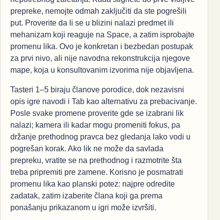
prepreke, nemojte odmah zaključiti da ste pogrešili
put. Proverite da li se u blizini nalazi predmet ili
mehanizam koji reaguje na Space, a zatim isprobajte
promenu lika. Ovo je konkretan i bezbedan postupak
za prvi nivo, ali nije navodna rekonstrukcija njegove
mape, koja u konsultovanim izvorima nije objavljena.
Tasteri 1–5 biraju članove porodice, dok nezavisni
opis igre navodi i Tab kao alternativu za prebacivanje.
Posle svake promene proverite gde se izabrani lik
nalazi; kamera ili kadar mogu promeniti fokus, pa
držanje prethodnog pravca bez gledanja lako vodi u
pogrešan korak. Ako lik ne može da savlada
prepreku, vratite se na prethodnog i razmotrite šta
treba pripremiti pre zamene. Korisno je posmatrati
promenu lika kao planski potez: najpre odredite
zadatak, zatim izaberite člana koji ga prema
ponašanju prikazanom u igri može izvršiti.