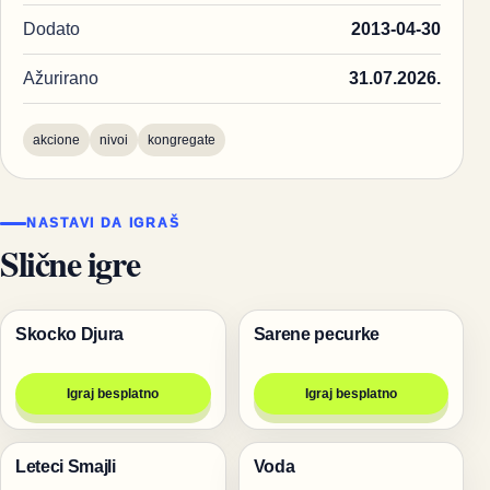
Dodato
2013-04-30
Ažurirano
31.07.2026.
akcione
nivoi
kongregate
NASTAVI DA IGRAŠ
Slične igre
Skocko Djura
Sarene pecurke
Igre
Igre
Igraj besplatno
Igraj besplatno
Leteci Smajli
Voda
Pucanje
Pucanje