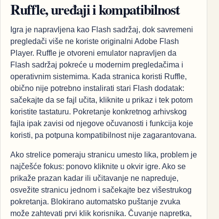
Ruffle, uređaji i kompatibilnost
Igra je napravljena kao Flash sadržaj, dok savremeni
pregledači više ne koriste originalni Adobe Flash
Player. Ruffle je otvoreni emulator napravljen da
Flash sadržaj pokreće u modernim pregledačima i
operativnim sistemima. Kada stranica koristi Ruffle,
obično nije potrebno instalirati stari Flash dodatak:
sačekajte da se fajl učita, kliknite u prikaz i tek potom
koristite tastaturu. Pokretanje konkretnog arhivskog
fajla ipak zavisi od njegove očuvanosti i funkcija koje
koristi, pa potpuna kompatibilnost nije zagarantovana.
Ako strelice pomeraju stranicu umesto lika, problem je
najčešće fokus: ponovo kliknite u okvir igre. Ako se
prikaže prazan kadar ili učitavanje ne napreduje,
osvežite stranicu jednom i sačekajte bez višestrukog
pokretanja. Blokirano automatsko puštanje zvuka
može zahtevati prvi klik korisnika. Čuvanje napretka,