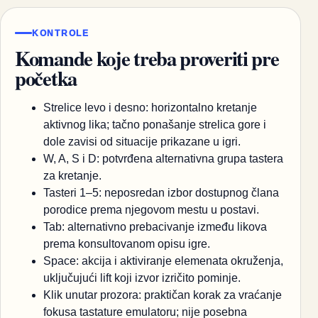
KONTROLE
Komande koje treba proveriti pre
početka
Strelice levo i desno: horizontalno kretanje
aktivnog lika; tačno ponašanje strelica gore i
dole zavisi od situacije prikazane u igri.
W, A, S i D: potvrđena alternativna grupa tastera
za kretanje.
Tasteri 1–5: neposredan izbor dostupnog člana
porodice prema njegovom mestu u postavi.
Tab: alternativno prebacivanje između likova
prema konsultovanom opisu igre.
Space: akcija i aktiviranje elemenata okruženja,
uključujući lift koji izvor izričito pominje.
Klik unutar prozora: praktičan korak za vraćanje
fokusa tastature emulatoru; nije posebna