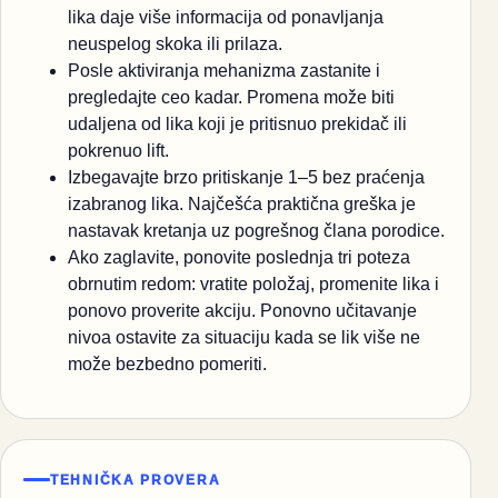
lika daje više informacija od ponavljanja
neuspelog skoka ili prilaza.
Posle aktiviranja mehanizma zastanite i
pregledajte ceo kadar. Promena može biti
udaljena od lika koji je pritisnuo prekidač ili
pokrenuo lift.
Izbegavajte brzo pritiskanje 1–5 bez praćenja
izabranog lika. Najčešća praktična greška je
nastavak kretanja uz pogrešnog člana porodice.
Ako zaglavite, ponovite poslednja tri poteza
obrnutim redom: vratite položaj, promenite lika i
ponovo proverite akciju. Ponovno učitavanje
nivoa ostavite za situaciju kada se lik više ne
može bezbedno pomeriti.
TEHNIČKA PROVERA