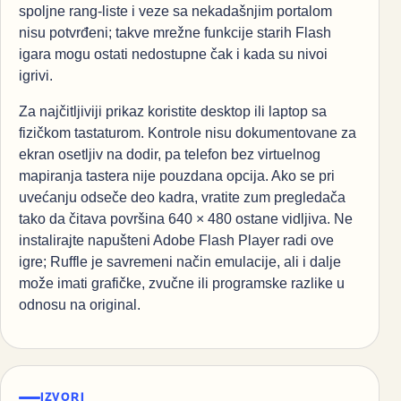
spoljne rang-liste i veze sa nekadašnjim portalom
nisu potvrđeni; takve mrežne funkcije starih Flash
igara mogu ostati nedostupne čak i kada su nivoi
igrivi.
Za najčitljiviji prikaz koristite desktop ili laptop sa
fizičkom tastaturom. Kontrole nisu dokumentovane za
ekran osetljiv na dodir, pa telefon bez virtuelnog
mapiranja tastera nije pouzdana opcija. Ako se pri
uvećanju odseče deo kadra, vratite zum pregledača
tako da čitava površina 640 × 480 ostane vidljiva. Ne
instalirajte napušteni Adobe Flash Player radi ove
igre; Ruffle je savremeni način emulacije, ali i dalje
može imati grafičke, zvučne ili programske razlike u
odnosu na original.
IZVORI