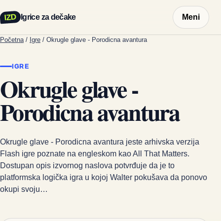
IZD
Igrice za dečake
Meni
Početna
/
Igre
/
Okrugle glave - Porodicna avantura
IGRE
Okrugle glave -
Porodicna avantura
Okrugle glave - Porodicna avantura jeste arhivska verzija
Flash igre poznate na engleskom kao All That Matters.
Dostupan opis izvornog naslova potvrđuje da je to
platformska logička igra u kojoj Walter pokušava da ponovo
okupi svoju…