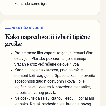
komanda same igre.
PRAKTIČAN VODIČ
Kako napredovati i izbeći tipične
greške
Pre promene lika zapamtite gde je trenutni član
ostavljen. Plansko pozicioniranje smanjuje
vraćanje kroz već rešene delove nivoa.
Kada put izgleda zatvoren, prvo potražite
element koji reaguje na Space, a zatim proverite
sposobnosti drugih dostupnih likova. To je
logičan savet izveden iz potvrđene mehanike,
ne opis skrivenog pravila.
Ne očekujte da se svi članovi kreću ili ponašaju
jednako. Kratak bezbedan test kretanja novog