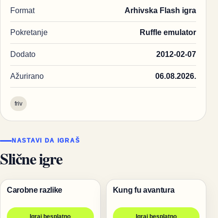
Format
Arhivska Flash igra
Pokretanje
Ruffle emulator
Dodato
2012-02-07
Ažurirano
06.08.2026.
friv
NASTAVI DA IGRAŠ
Slične igre
Carobne razlike
Kung fu avantura
Igre
Igre
Igraj besplatno
Igraj besplatno