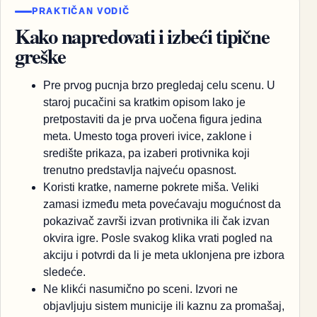
PRAKTIČAN VODIČ
Kako napredovati i izbeći tipične
greške
Pre prvog pucnja brzo pregledaj celu scenu. U
staroj pucačini sa kratkim opisom lako je
pretpostaviti da je prva uočena figura jedina
meta. Umesto toga proveri ivice, zaklone i
središte prikaza, pa izaberi protivnika koji
trenutno predstavlja najveću opasnost.
Koristi kratke, namerne pokrete miša. Veliki
zamasi između meta povećavaju mogućnost da
pokazivač završi izvan protivnika ili čak izvan
okvira igre. Posle svakog klika vrati pogled na
akciju i potvrdi da li je meta uklonjena pre izbora
sledeće.
Ne klikći nasumično po sceni. Izvori ne
objavljuju sistem municije ili kaznu za promašaj,