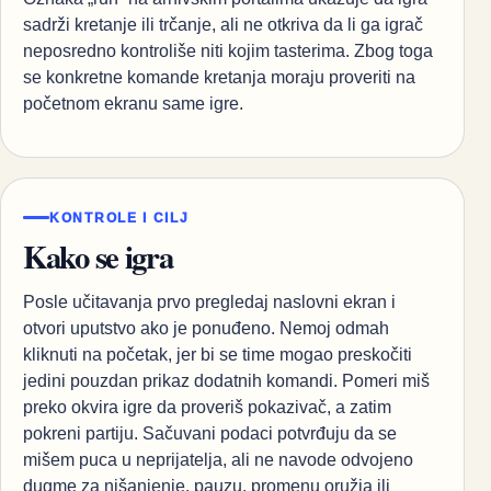
sadrži kretanje ili trčanje, ali ne otkriva da li ga igrač
neposredno kontroliše niti kojim tasterima. Zbog toga
se konkretne komande kretanja moraju proveriti na
početnom ekranu same igre.
KONTROLE I CILJ
Kako se igra
Posle učitavanja prvo pregledaj naslovni ekran i
otvori uputstvo ako je ponuđeno. Nemoj odmah
kliknuti na početak, jer bi se time mogao preskočiti
jedini pouzdan prikaz dodatnih komandi. Pomeri miš
preko okvira igre da proveriš pokazivač, a zatim
pokreni partiju. Sačuvani podaci potvrđuju da se
mišem puca u neprijatelja, ali ne navode odvojeno
dugme za nišanjenje, pauzu, promenu oružja ili