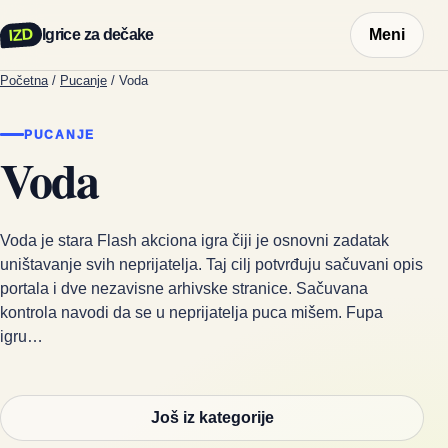
IZD
Igrice za dečake
Meni
Početna
/
Pucanje
/
Voda
PUCANJE
Voda
Voda je stara Flash akciona igra čiji je osnovni zadatak
uništavanje svih neprijatelja. Taj cilj potvrđuju sačuvani opis
portala i dve nezavisne arhivske stranice. Sačuvana
kontrola navodi da se u neprijatelja puca mišem. Fupa
igru…
Još iz kategorije