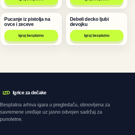
Pucanje iz pistolja na
Debeli decko ljubi
Pucanje
Igre
ovce i zeceve
devojku
Igraj besplatno
Igraj besplatno
IZD
Igrice za dečake
Besplatna arhiva igara u pregledaču, obnovljena za
savremene uređaje uz jasno odvojen sadržaj za
punoletne.