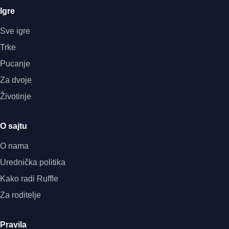
Igre
Sve igre
Trke
Pucanje
Za dvoje
Životinje
O sajtu
O nama
Urednička politika
Kako radi Ruffle
Za roditelje
Pravila