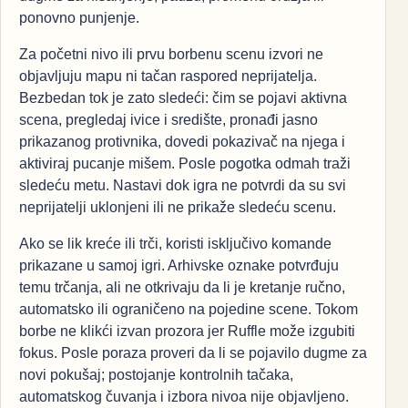
ponovno punjenje.
Za početni nivo ili prvu borbenu scenu izvori ne
objavljuju mapu ni tačan raspored neprijatelja.
Bezbedan tok je zato sledeći: čim se pojavi aktivna
scena, pregledaj ivice i središte, pronađi jasno
prikazanog protivnika, dovedi pokazivač na njega i
aktiviraj pucanje mišem. Posle pogotka odmah traži
sledeću metu. Nastavi dok igra ne potvrdi da su svi
neprijatelji uklonjeni ili ne prikaže sledeću scenu.
Ako se lik kreće ili trči, koristi isključivo komande
prikazane u samoj igri. Arhivske oznake potvrđuju
temu trčanja, ali ne otkrivaju da li je kretanje ručno,
automatsko ili ograničeno na pojedine scene. Tokom
borbe ne klikći izvan prozora jer Ruffle može izgubiti
fokus. Posle poraza proveri da li se pojavilo dugme za
novi pokušaj; postojanje kontrolnih tačaka,
automatskog čuvanja i izbora nivoa nije objavljeno.