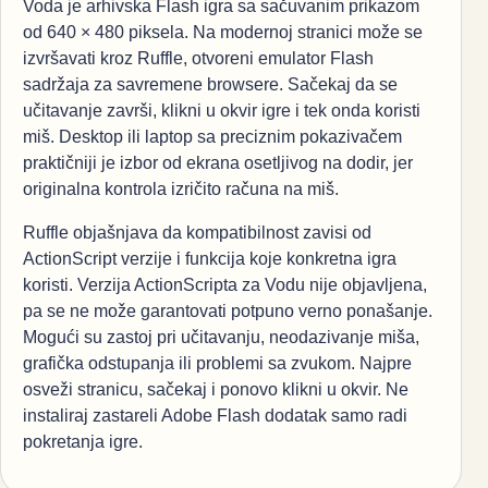
Voda je arhivska Flash igra sa sačuvanim prikazom
od 640 × 480 piksela. Na modernoj stranici može se
izvršavati kroz Ruffle, otvoreni emulator Flash
sadržaja za savremene browsere. Sačekaj da se
učitavanje završi, klikni u okvir igre i tek onda koristi
miš. Desktop ili laptop sa preciznim pokazivačem
praktičniji je izbor od ekrana osetljivog na dodir, jer
originalna kontrola izričito računa na miš.
Ruffle objašnjava da kompatibilnost zavisi od
ActionScript verzije i funkcija koje konkretna igra
koristi. Verzija ActionScripta za Vodu nije objavljena,
pa se ne može garantovati potpuno verno ponašanje.
Mogući su zastoj pri učitavanju, neodazivanje miša,
grafička odstupanja ili problemi sa zvukom. Najpre
osveži stranicu, sačekaj i ponovo klikni u okvir. Ne
instaliraj zastareli Adobe Flash dodatak samo radi
pokretanja igre.