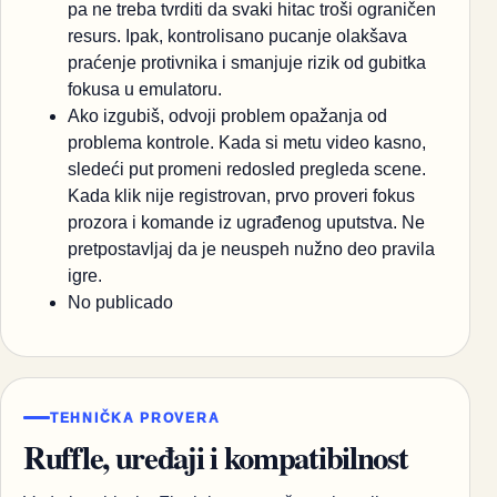
pa ne treba tvrditi da svaki hitac troši ograničen
resurs. Ipak, kontrolisano pucanje olakšava
praćenje protivnika i smanjuje rizik od gubitka
fokusa u emulatoru.
Ako izgubiš, odvoji problem opažanja od
problema kontrole. Kada si metu video kasno,
sledeći put promeni redosled pregleda scene.
Kada klik nije registrovan, prvo proveri fokus
prozora i komande iz ugrađenog uputstva. Ne
pretpostavljaj da je neuspeh nužno deo pravila
igre.
No publicado
TEHNIČKA PROVERA
Ruffle, uređaji i kompatibilnost