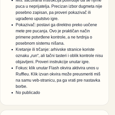
Miš: sačuvana instrukcija potvrđuje da se njime
puca u neprijatelja. Precizan izbor dugmeta nije
posebno zapisan, pa proveri pokazivač ili
ugrađeno uputstvo igre.
Pokazivač: postavi ga direktno preko uočene
mete pre pucanja. Ovo je praktičan način
primene potvrđene kontrole, a ne tvrdnja o
posebnom sistemu nišana.
Kretanje ili trčanje: arhivske stranice koriste
oznaku „run“, ali tačni tasteri i oblik kontrole nisu
objavljeni. Proveri instrukcije unutar igre.
Fokus: klik unutar Flash okvira aktivira unos u
Ruffleu. Klik izvan okvira može preusmeriti miš
na samu veb-stranicu, pa ga vrati pre nastavka
borbe.
No publicado