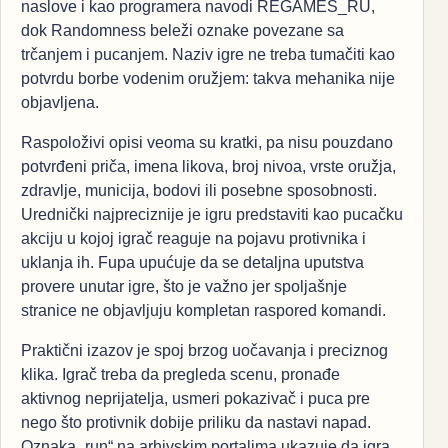
naslove i kao programera navodi REGAMES_RU,
dok Randomness beleži oznake povezane sa
trčanjem i pucanjem. Naziv igre ne treba tumačiti kao
potvrdu borbe vodenim oružjem: takva mehanika nije
objavljena.
Raspoloživi opisi veoma su kratki, pa nisu pouzdano
potvrđeni priča, imena likova, broj nivoa, vrste oružja,
zdravlje, municija, bodovi ili posebne sposobnosti.
Urednički najpreciznije je igru predstaviti kao pucačku
akciju u kojoj igrač reaguje na pojavu protivnika i
uklanja ih. Fupa upućuje da se detaljna uputstva
provere unutar igre, što je važno jer spoljašnje
stranice ne objavljuju kompletan raspored komandi.
Praktični izazov je spoj brzog uočavanja i preciznog
klika. Igrač treba da pregleda scenu, pronađe
aktivnog neprijatelja, usmeri pokazivač i puca pre
nego što protivnik dobije priliku da nastavi napad.
Oznaka „run“ na arhivskim portalima ukazuje da igra