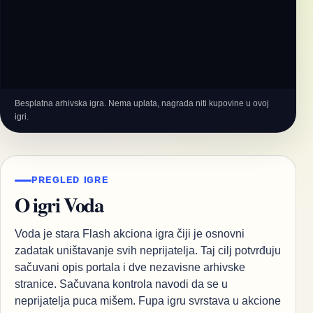
Besplatna arhivska igra. Nema uplata, nagrada niti kupovine u ovoj
igri.
PREGLED IGRE
O igri Voda
Voda je stara Flash akciona igra čiji je osnovni
zadatak uništavanje svih neprijatelja. Taj cilj potvrđuju
sačuvani opis portala i dve nezavisne arhivske
stranice. Sačuvana kontrola navodi da se u
neprijatelja puca mišem. Fupa igru svrstava u akcione