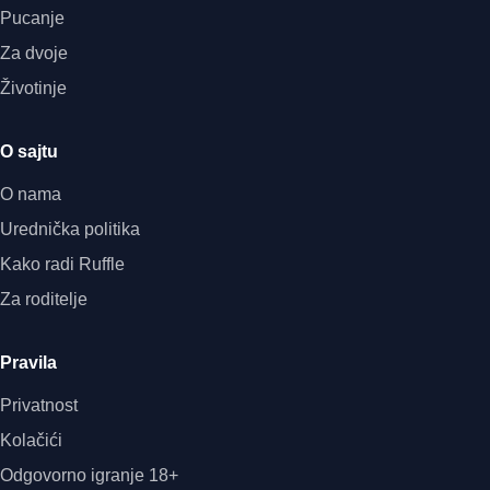
Pucanje
Za dvoje
Životinje
O sajtu
O nama
Urednička politika
Kako radi Ruffle
Za roditelje
Pravila
Privatnost
Kolačići
Odgovorno igranje 18+