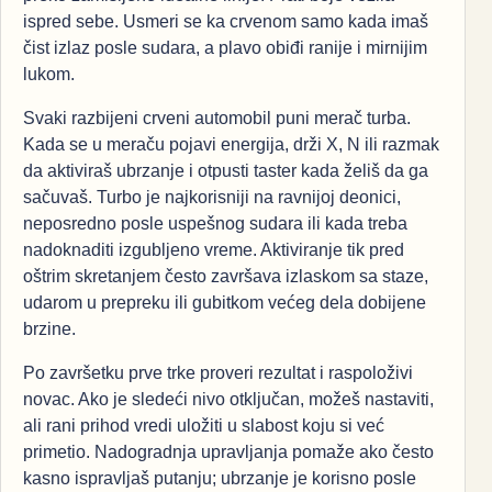
ispred sebe. Usmeri se ka crvenom samo kada imaš
čist izlaz posle sudara, a plavo obiđi ranije i mirnijim
lukom.
Svaki razbijeni crveni automobil puni merač turba.
Kada se u meraču pojavi energija, drži X, N ili razmak
da aktiviraš ubrzanje i otpusti taster kada želiš da ga
sačuvaš. Turbo je najkorisniji na ravnijoj deonici,
neposredno posle uspešnog sudara ili kada treba
nadoknaditi izgubljeno vreme. Aktiviranje tik pred
oštrim skretanjem često završava izlaskom sa staze,
udarom u prepreku ili gubitkom većeg dela dobijene
brzine.
Po završetku prve trke proveri rezultat i raspoloživi
novac. Ako je sledeći nivo otključan, možeš nastaviti,
ali rani prihod vredi uložiti u slabost koju si već
primetio. Nadogradnja upravljanja pomaže ako često
kasno ispravljaš putanju; ubrzanje je korisno posle