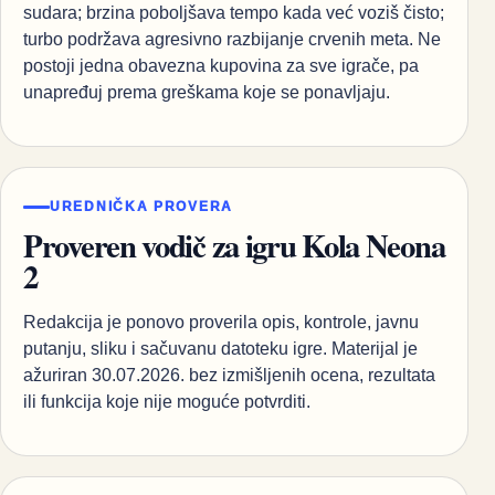
sudara; brzina poboljšava tempo kada već voziš čisto;
turbo podržava agresivno razbijanje crvenih meta. Ne
postoji jedna obavezna kupovina za sve igrače, pa
unapređuj prema greškama koje se ponavljaju.
UREDNIČKA PROVERA
Proveren vodič za igru Kola Neona
2
Redakcija je ponovo proverila opis, kontrole, javnu
putanju, sliku i sačuvanu datoteku igre. Materijal je
ažuriran 30.07.2026. bez izmišljenih ocena, rezultata
ili funkcija koje nije moguće potvrditi.