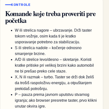
KONTROLE
Komande koje treba proveriti pre
početka
W ili strelica nagore – ubrzavanje. Drži taster
tokom vožnje, osim kada ti je kratko
usporavanje potrebno za stabilizaciju.
S ili strelica nadole – kočenje odnosno
smanjenje brzine.
A/D ili strelice levo/desno – skretanje. Koristi
kratke pritiske pri velikoj brzini kako automobil
ne bi prešao preko cele staze.
X, N ili razmak – turbo. Taster se drži dok želiš
da trošiš raspoloživu energiju, a otpuštanjem
prekidaš potrošnju.
P – pauza prema javnom uputstvu stvarnog
igranja; ako browser presretne taster, prvo klikni
unutar okvira igre.