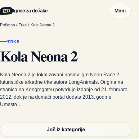
IZD
Igrice za dečake
Meni
Početna
/
Trke
/
Kola Neona 2
TRKE
Kola Neona 2
Kola Neona 2 je lokalizovani naslov igre Neon Race 2,
futurističke arkadne trke autora LongAnimals. Originalna
stranica na Kongregateu potvrđuje izdanje od 21. februara
2012, dok je na domaći portal dodata 2013. godine.
Umesto…
Još iz kategorije