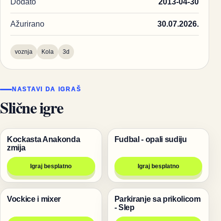
Dodato
2013-04-30
Ažurirano
30.07.2026.
voznja
Kola
3d
NASTAVI DA IGRAŠ
Slične igre
Kockasta Anakonda
Fudbal - opali sudiju
Životinje
Igre
zmija
Igraj besplatno
Igraj besplatno
Vockice i mixer
Parkiranje sa prikolicom
Pucanje
Trke
- Slep