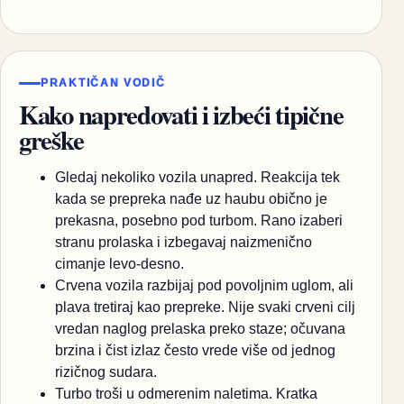
PRAKTIČAN VODIČ
Kako napredovati i izbeći tipične
greške
Gledaj nekoliko vozila unapred. Reakcija tek
kada se prepreka nađe uz haubu obično je
prekasna, posebno pod turbom. Rano izaberi
stranu prolaska i izbegavaj naizmenično
cimanje levo-desno.
Crvena vozila razbijaj pod povoljnim uglom, ali
plava tretiraj kao prepreke. Nije svaki crveni cilj
vredan naglog prelaska preko staze; očuvana
brzina i čist izlaz često vrede više od jednog
rizičnog sudara.
Turbo troši u odmerenim naletima. Kratka