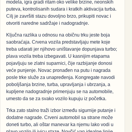
modela, igra gradi ritam oko velike brzine, neonskih
puteva, kontrolisanih sudara i kratkih aktivacija turba.
Cilj je završiti stazu dovoljno brzo, prikupiti novac i
otvoriti naredne sadržaje i nadogradnje.
Ključna razlika u odnosu na običnu trku jeste boja
saobraćaja. Crvena vozila predstavljaju mete koje
treba udarati jer njihovo uništavanje dopunjava turbo;
plava vozila treba izbegavati. U kasnijim etapama
pojavljuju se zlatni suparnici, čije razbijanje donosi
veće punjenje. Novac pronađen na putu i nagrada
posle trke služe za unapređenja. Kongregate navodi
poboljšanja brzine, turba, upravljanja i ubrzanja, a
kupljene nadogradnje primenjuju se na automobile,
umesto da se za svako vozilo kupuju iz početka.
Trka zato stalno traži izbor između sigurnije putanje i
dodatne nagrade. Crveni automobil sa strane može
doneti turbo, ali oštar manevar ka njemu lako vodi u
plavo vozilo ili ivicu staze. Novčić van idealne linije