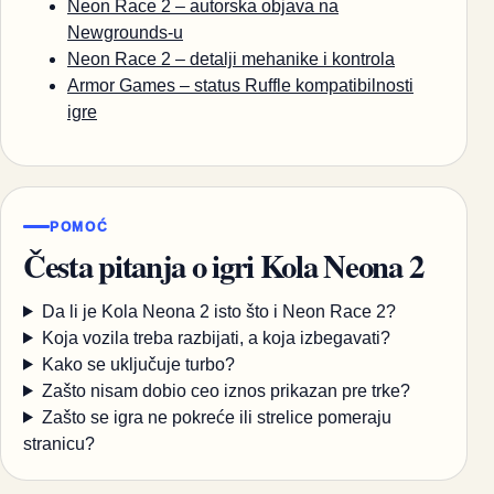
Neon Race 2 – autorska objava na
Newgrounds-u
Neon Race 2 – detalji mehanike i kontrola
Armor Games – status Ruffle kompatibilnosti
igre
POMOĆ
Česta pitanja o igri Kola Neona 2
Da li je Kola Neona 2 isto što i Neon Race 2?
Koja vozila treba razbijati, a koja izbegavati?
Kako se uključuje turbo?
Zašto nisam dobio ceo iznos prikazan pre trke?
Zašto se igra ne pokreće ili strelice pomeraju
stranicu?