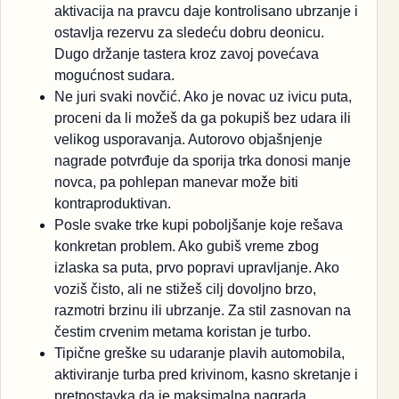
aktivacija na pravcu daje kontrolisano ubrzanje i
ostavlja rezervu za sledeću dobru deonicu.
Dugo držanje tastera kroz zavoj povećava
mogućnost sudara.
Ne juri svaki novčić. Ako je novac uz ivicu puta,
proceni da li možeš da ga pokupiš bez udara ili
velikog usporavanja. Autorovo objašnjenje
nagrade potvrđuje da sporija trka donosi manje
novca, pa pohlepan manevar može biti
kontraproduktivan.
Posle svake trke kupi poboljšanje koje rešava
konkretan problem. Ako gubiš vreme zbog
izlaska sa puta, prvo popravi upravljanje. Ako
voziš čisto, ali ne stižeš cilj dovoljno brzo,
razmotri brzinu ili ubrzanje. Za stil zasnovan na
čestim crvenim metama koristan je turbo.
Tipične greške su udaranje plavih automobila,
aktiviranje turba pred krivinom, kasno skretanje i
pretpostavka da je maksimalna nagrada