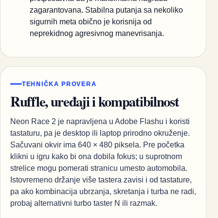
zagarantovana. Stabilna putanja sa nekoliko
sigurnih meta obično je korisnija od
neprekidnog agresivnog manevrisanja.
TEHNIČKA PROVERA
Ruffle, uređaji i kompatibilnost
Neon Race 2 je napravljena u Adobe Flashu i koristi
tastaturu, pa je desktop ili laptop prirodno okruženje.
Sačuvani okvir ima 640 × 480 piksela. Pre početka
klikni u igru kako bi ona dobila fokus; u suprotnom
strelice mogu pomerati stranicu umesto automobila.
Istovremeno držanje više tastera zavisi i od tastature,
pa ako kombinacija ubrzanja, skretanja i turba ne radi,
probaj alternativni turbo taster N ili razmak.