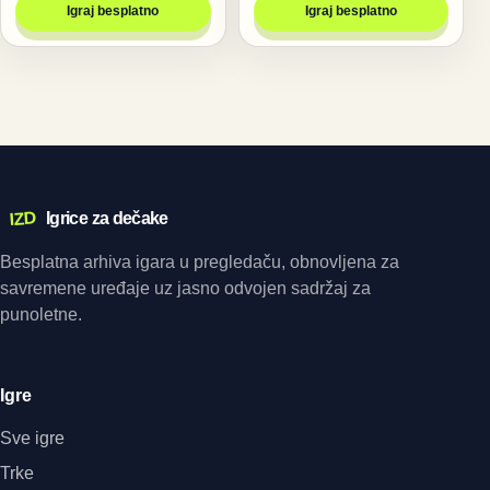
Igraj besplatno
Igraj besplatno
IZD
Igrice za dečake
Besplatna arhiva igara u pregledaču, obnovljena za
savremene uređaje uz jasno odvojen sadržaj za
punoletne.
Igre
Sve igre
Trke