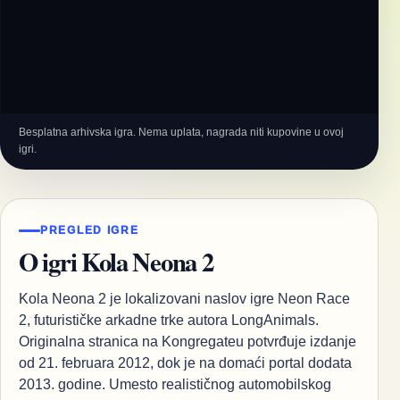
Besplatna arhivska igra. Nema uplata, nagrada niti kupovine u ovoj
igri.
PREGLED IGRE
O igri Kola Neona 2
Kola Neona 2 je lokalizovani naslov igre Neon Race
2, futurističke arkadne trke autora LongAnimals.
Originalna stranica na Kongregateu potvrđuje izdanje
od 21. februara 2012, dok je na domaći portal dodata
2013. godine. Umesto realističnog automobilskog