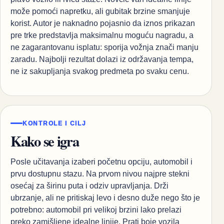
može pomoći napretku, ali gubitak brzine smanjuje
korist. Autor je naknadno pojasnio da iznos prikazan
pre trke predstavlja maksimalnu moguću nagradu, a
ne zagarantovanu isplatu: sporija vožnja znači manju
zaradu. Najbolji rezultat dolazi iz održavanja tempa,
ne iz sakupljanja svakog predmeta po svaku cenu.
KONTROLE I CILJ
Kako se igra
Posle učitavanja izaberi početnu opciju, automobil i
prvu dostupnu stazu. Na prvom nivou najpre stekni
osećaj za širinu puta i odziv upravljanja. Drži
ubrzanje, ali ne pritiskaj levo i desno duže nego što je
potrebno: automobil pri velikoj brzini lako prelazi
preko zamišljene idealne linije. Prati boje vozila