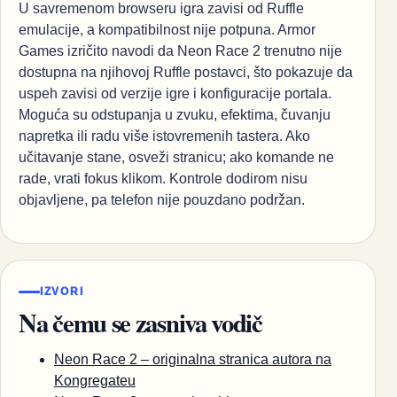
U savremenom browseru igra zavisi od Ruffle
emulacije, a kompatibilnost nije potpuna. Armor
Games izričito navodi da Neon Race 2 trenutno nije
dostupna na njihovoj Ruffle postavci, što pokazuje da
uspeh zavisi od verzije igre i konfiguracije portala.
Moguća su odstupanja u zvuku, efektima, čuvanju
napretka ili radu više istovremenih tastera. Ako
učitavanje stane, osveži stranicu; ako komande ne
rade, vrati fokus klikom. Kontrole dodirom nisu
objavljene, pa telefon nije pouzdano podržan.
IZVORI
Na čemu se zasniva vodič
Neon Race 2 – originalna stranica autora na
Kongregateu