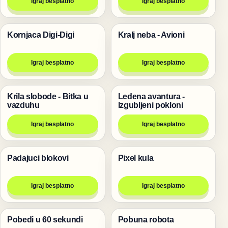
Igraj besplatno
Igraj besplatno
Kornjaca Digi-Digi
Kralj neba - Avioni
Životinje
Pucanje
Igraj besplatno
Igraj besplatno
Krila slobode - Bitka u
Ledena avantura -
Pucanje
Igre
vazduhu
Izgubljeni pokloni
Igraj besplatno
Igraj besplatno
Padajuci blokovi
Pixel kula
Igre
Pucanje
Igraj besplatno
Igraj besplatno
Pobedi u 60 sekundi
Pobuna robota
Trke
Pucanje