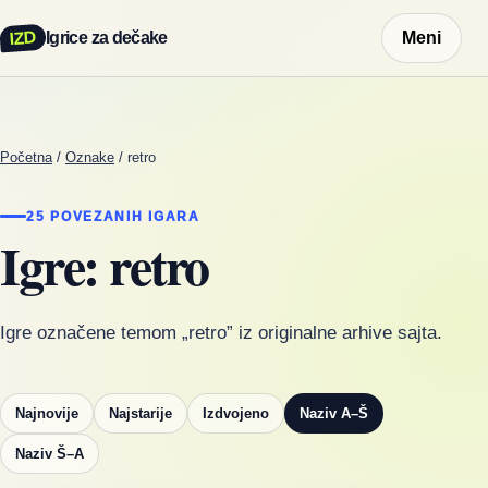
IZD
Igrice za dečake
Meni
Početna
/
Oznake
/
retro
25 POVEZANIH IGARA
Igre: retro
Igre označene temom „retro” iz originalne arhive sajta.
Najnovije
Najstarije
Izdvojeno
Naziv A–Š
Naziv Š–A