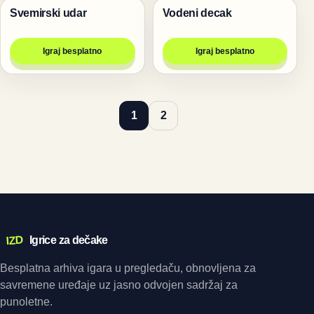
Svemirski udar
Vodeni decak
Pucanje
Igre
Igraj besplatno
Igraj besplatno
1
2
IZD
Igrice za dečake
Besplatna arhiva igara u pregledaču, obnovljena za
savremene uređaje uz jasno odvojen sadržaj za
punoletne.