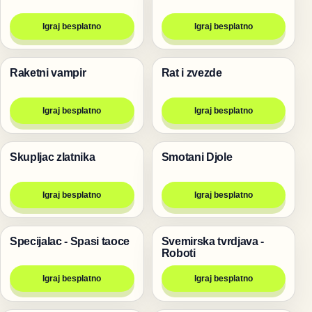
Igraj besplatno
Igraj besplatno
Raketni vampir
Rat i zvezde
Pucanje
Pucanje
Igraj besplatno
Igraj besplatno
Skupljac zlatnika
Smotani Djole
Igre
Igre
Igraj besplatno
Igraj besplatno
Specijalac - Spasi taoce
Svemirska tvrdjava -
Pucanje
Pucanje
Roboti
Igraj besplatno
Igraj besplatno