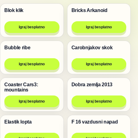
Blok klik
Bricks Arkanoid
Igre
Pucanje
Igraj besplatno
Igraj besplatno
Bubble ribe
Carobnjakov skok
Pucanje
Igre
Igraj besplatno
Igraj besplatno
Coaster Cars3:
Dobra zemlja 2013
Igre
Igre
mountains
Igraj besplatno
Igraj besplatno
Elastik lopta
F 16 vazdusni napad
Igre
Pucanje