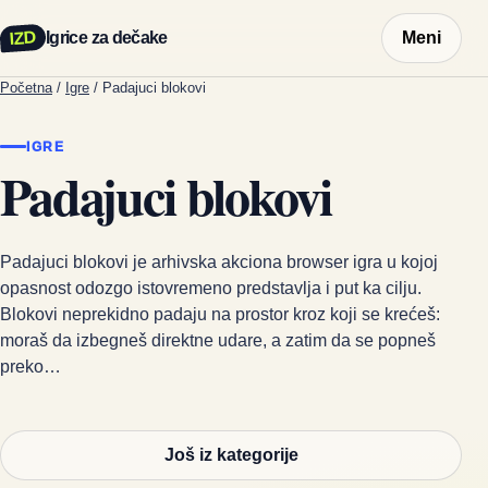
IZD
Igrice za dečake
Meni
Početna
/
Igre
/
Padajuci blokovi
IGRE
Padajuci blokovi
Padajuci blokovi je arhivska akciona browser igra u kojoj
opasnost odozgo istovremeno predstavlja i put ka cilju.
Blokovi neprekidno padaju na prostor kroz koji se krećeš:
moraš da izbegneš direktne udare, a zatim da se popneš
preko…
Još iz kategorije