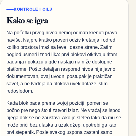
KONTROLE I CILJ
Kako se igra
Na početku prvog nivoa nemoj odmah krenuti pravo
naviše. Najpre kratko proveri odziv kretanja i odredi
koliko prostora imaš sa leve i desne strane. Zatim
pogled usmeri iznad lika: prvi blokovi otkrivaju ritam
padanja i pokazuju gde nastaju najniže dostupne
platforme. Pošto detaljan raspored nivoa nije javno
dokumentovan, ovaj uvodni postupak je praktičan
savet, a ne tvrdnja da blokovi uvek dolaze istim
redosledom.
Kada blok pada prema tvojoj poziciji, pomeri se
bočno pre nego što ti zatvori izlaz. Ne vraćaj se ispod
njega dok se ne zaustavi. Ako je sleteo tako da mu se
može prići bez ulaska u uzak džep, upotrebi ga kao
prvi stepenik. Posle svakog uspona zastani samo