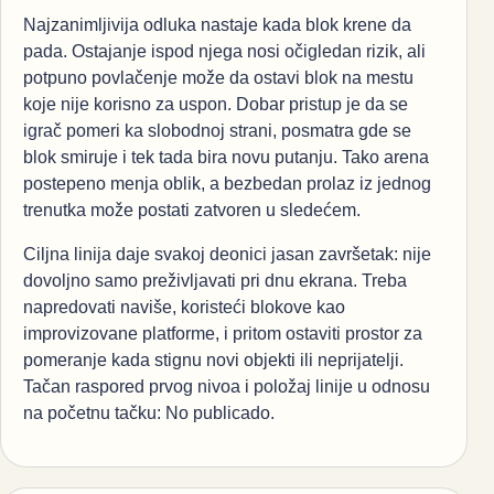
Najzanimljivija odluka nastaje kada blok krene da
pada. Ostajanje ispod njega nosi očigledan rizik, ali
potpuno povlačenje može da ostavi blok na mestu
koje nije korisno za uspon. Dobar pristup je da se
igrač pomeri ka slobodnoj strani, posmatra gde se
blok smiruje i tek tada bira novu putanju. Tako arena
postepeno menja oblik, a bezbedan prolaz iz jednog
trenutka može postati zatvoren u sledećem.
Ciljna linija daje svakoj deonici jasan završetak: nije
dovoljno samo preživljavati pri dnu ekrana. Treba
napredovati naviše, koristeći blokove kao
improvizovane platforme, i pritom ostaviti prostor za
pomeranje kada stignu novi objekti ili neprijatelji.
Tačan raspored prvog nivoa i položaj linije u odnosu
na početnu tačku: No publicado.