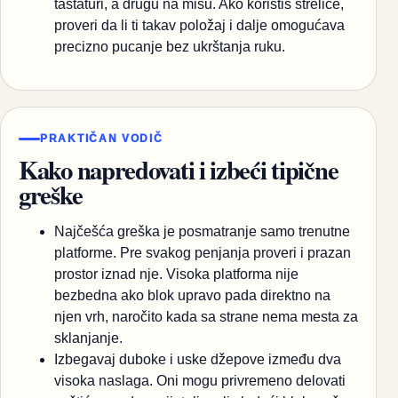
tastaturi, a drugu na mišu. Ako koristiš strelice,
proveri da li ti takav položaj i dalje omogućava
precizno pucanje bez ukrštanja ruku.
PRAKTIČAN VODIČ
Kako napredovati i izbeći tipične
greške
Najčešća greška je posmatranje samo trenutne
platforme. Pre svakog penjanja proveri i prazan
prostor iznad nje. Visoka platforma nije
bezbedna ako blok upravo pada direktno na
njen vrh, naročito kada sa strane nema mesta za
sklanjanje.
Izbegavaj duboke i uske džepove između dva
visoka naslaga. Oni mogu privremeno delovati