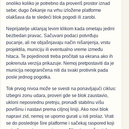
onoliko koliko je potrebno da proveriš prostor iznad
sebe; dugo čekanje na vrhu izložene platforme
olakšava da te sledeći blok pogodi ili zarobi.
Neprijatelje uklanjaj levim klikom kada ometaju jedini
bezbedan pravac. Sačuvani podaci potvrđuju
pucanje, ali ne objašnjavaju način nišanjenja, vrstu
projektila, municiju ili eventualno vreme između
hitaca. Te pojedinosti treba pročitati sa ekrana ako ih
pokrenuta verzija prikazuje. Nemoj pretpostaviti da je
municija neograničena niti da svaki protivnik pada
posle jednog pogotka.
Tok prvog nivoa može se svesti na ponavljajući ciklus:
izbegni zonu udara, proveri gde se blok zaustavio,
ukloni neposrednu pretnju, pronađi stabilnu višu
površinu i nastavi prema ciljnoj liniji. Ako novi blok
napravi zid, nemoj se uporno gurati u isti prolaz. Vrati
se do poslednje šire platforme i sačekaj raspored koji