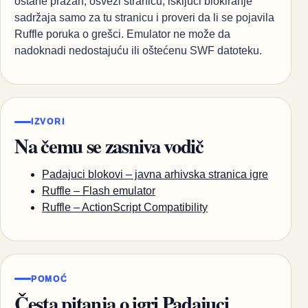
ostane prazan, osveži stranicu, isključi blokiranje
sadržaja samo za tu stranicu i proveri da li se pojavila
Ruffle poruka o grešci. Emulator ne može da
nadoknadi nedostajuću ili oštećenu SWF datoteku.
IZVORI
Na čemu se zasniva vodič
Padajuci blokovi – javna arhivska stranica igre
Ruffle – Flash emulator
Ruffle – ActionScript Compatibility
POMOĆ
Česta pitanja o igri Padajuci