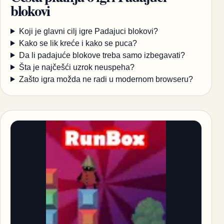
blokovi
Koji je glavni cilj igre Padajuci blokovi?
Kako se lik kreće i kako se puca?
Da li padajuće blokove treba samo izbegavati?
Šta je najčešći uzrok neuspeha?
Zašto igra možda ne radi u modernom browseru?