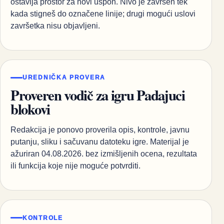
ostavlja prostor za novi uspon. Nivo je završen tek
kada stigneš do označene linije; drugi mogući uslovi
završetka nisu objavljeni.
UREDNIČKA PROVERA
Proveren vodič za igru Padajuci
blokovi
Redakcija je ponovo proverila opis, kontrole, javnu
putanju, sliku i sačuvanu datoteku igre. Materijal je
ažuriran 04.08.2026. bez izmišljenih ocena, rezultata
ili funkcija koje nije moguće potvrditi.
KONTROLE