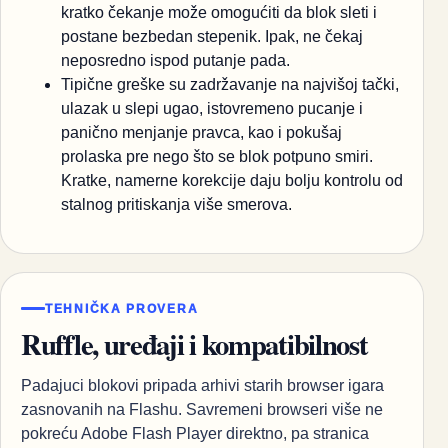
kratko čekanje može omogućiti da blok sleti i
postane bezbedan stepenik. Ipak, ne čekaj
neposredno ispod putanje pada.
Tipične greške su zadržavanje na najvišoj tački,
ulazak u slepi ugao, istovremeno pucanje i
panično menjanje pravca, kao i pokušaj
prolaska pre nego što se blok potpuno smiri.
Kratke, namerne korekcije daju bolju kontrolu od
stalnog pritiskanja više smerova.
TEHNIČKA PROVERA
Ruffle, uređaji i kompatibilnost
Padajuci blokovi pripada arhivi starih browser igara
zasnovanih na Flashu. Savremeni browseri više ne
pokreću Adobe Flash Player direktno, pa stranica