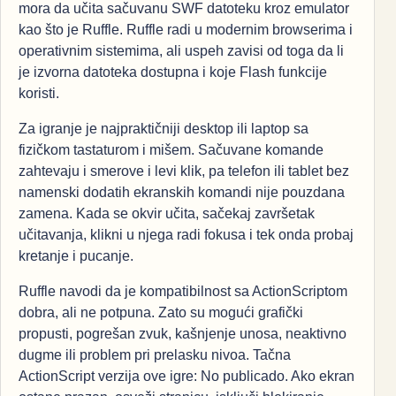
mora da učita sačuvanu SWF datoteku kroz emulator
kao što je Ruffle. Ruffle radi u modernim browserima i
operativnim sistemima, ali uspeh zavisi od toga da li
je izvorna datoteka dostupna i koje Flash funkcije
koristi.
Za igranje je najpraktičniji desktop ili laptop sa
fizičkom tastaturom i mišem. Sačuvane komande
zahtevaju i smerove i levi klik, pa telefon ili tablet bez
namenski dodatih ekranskih komandi nije pouzdana
zamena. Kada se okvir učita, sačekaj završetak
učitavanja, klikni u njega radi fokusa i tek onda probaj
kretanje i pucanje.
Ruffle navodi da je kompatibilnost sa ActionScriptom
dobra, ali ne potpuna. Zato su mogući grafički
propusti, pogrešan zvuk, kašnjenje unosa, neaktivno
dugme ili problem pri prelasku nivoa. Tačna
ActionScript verzija ove igre: No publicado. Ako ekran