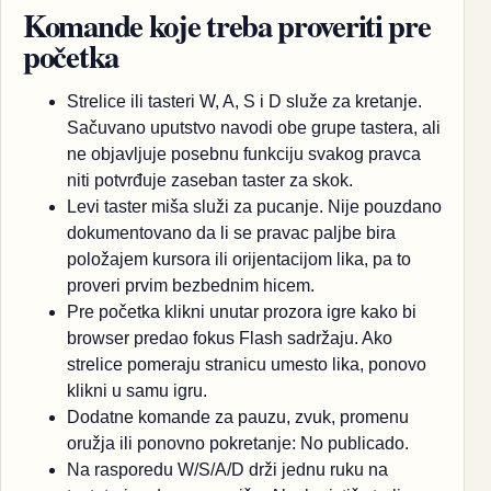
Komande koje treba proveriti pre
početka
Strelice ili tasteri W, A, S i D služe za kretanje.
Sačuvano uputstvo navodi obe grupe tastera, ali
ne objavljuje posebnu funkciju svakog pravca
niti potvrđuje zaseban taster za skok.
Levi taster miša služi za pucanje. Nije pouzdano
dokumentovano da li se pravac paljbe bira
položajem kursora ili orijentacijom lika, pa to
proveri prvim bezbednim hicem.
Pre početka klikni unutar prozora igre kako bi
browser predao fokus Flash sadržaju. Ako
strelice pomeraju stranicu umesto lika, ponovo
klikni u samu igru.
Dodatne komande za pauzu, zvuk, promenu
oružja ili ponovno pokretanje: No publicado.
Na rasporedu W/S/A/D drži jednu ruku na