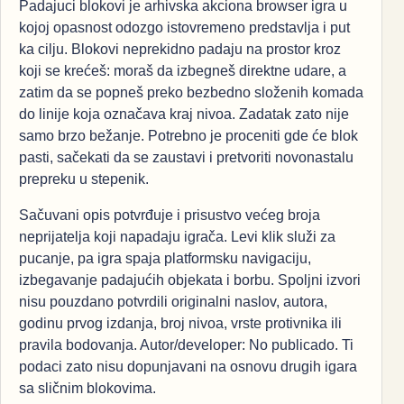
Padajuci blokovi je arhivska akciona browser igra u
kojoj opasnost odozgo istovremeno predstavlja i put
ka cilju. Blokovi neprekidno padaju na prostor kroz
koji se krećeš: moraš da izbegneš direktne udare, a
zatim da se popneš preko bezbedno složenih komada
do linije koja označava kraj nivoa. Zadatak zato nije
samo brzo bežanje. Potrebno je proceniti gde će blok
pasti, sačekati da se zaustavi i pretvoriti novonastalu
prepreku u stepenik.
Sačuvani opis potvrđuje i prisustvo većeg broja
neprijatelja koji napadaju igrača. Levi klik služi za
pucanje, pa igra spaja platformsku navigaciju,
izbegavanje padajućih objekata i borbu. Spoljni izvori
nisu pouzdano potvrdili originalni naslov, autora,
godinu prvog izdanja, broj nivoa, vrste protivnika ili
pravila bodovanja. Autor/developer: No publicado. Ti
podaci zato nisu dopunjavani na osnovu drugih igara
sa sličnim blokovima.