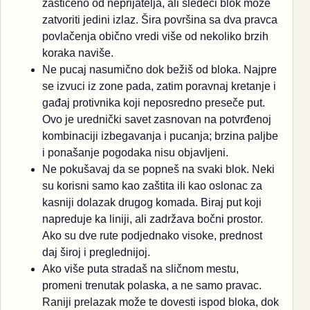
zaštićeno od neprijatelja, ali sledeći blok može
zatvoriti jedini izlaz. Šira površina sa dva pravca
povlačenja obično vredi više od nekoliko brzih
koraka naviše.
Ne pucaj nasumično dok bežiš od bloka. Najpre
se izvuci iz zone pada, zatim poravnaj kretanje i
gađaj protivnika koji neposredno preseče put.
Ovo je urednički savet zasnovan na potvrđenoj
kombinaciji izbegavanja i pucanja; brzina paljbe
i ponašanje pogodaka nisu objavljeni.
Ne pokušavaj da se popneš na svaki blok. Neki
su korisni samo kao zaštita ili kao oslonac za
kasniji dolazak drugog komada. Biraj put koji
napreduje ka liniji, ali zadržava bočni prostor.
Ako su dve rute podjednako visoke, prednost
daj široj i preglednijoj.
Ako više puta stradaš na sličnom mestu,
promeni trenutak polaska, a ne samo pravac.
Raniji prelazak može te dovesti ispod bloka, dok