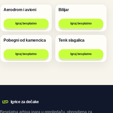
Aerodrom i avioni
Bilijar
Igre
Igre
Igraj besplatno
Igraj besplatno
Pobegni od kamencica
Tenk slagalica
Igre
Igre
Igraj besplatno
Igraj besplatno
IZD
Igrice za dečake
Besplatna arhiva igara u pregledaču, obnovljena za