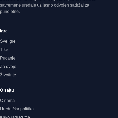
savremene uređaje uz jasno odvojen sadržaj za
punoletne.
Igre
Sve igre
Trke
Pucanje
Za dvoje
Životinje
O sajtu
O nama
Urednička politika
Kako radi Ruffle