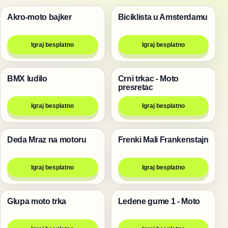
Akro-moto bajker
Biciklista u Amsterdamu
Trke
Trke
Igraj besplatno
Igraj besplatno
BMX ludilo
Crni trkac - Moto
Trke
Trke
presretac
Igraj besplatno
Igraj besplatno
Deda Mraz na motoru
Frenki Mali Frankenstajn
Trke
Trke
Igraj besplatno
Igraj besplatno
Glupa moto trka
Ledene gume 1 - Moto
Trke
Trke