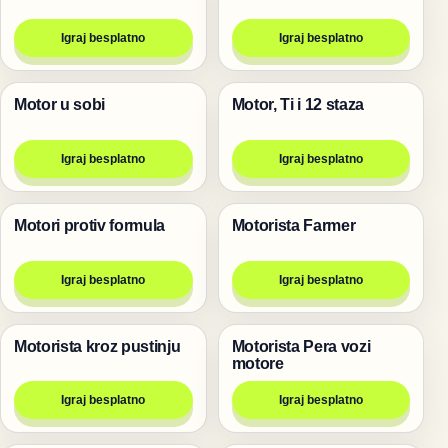
Igraj besplatno
Igraj besplatno
Motor u sobi
Motor, Ti i 12 staza
Trke
Trke
Igraj besplatno
Igraj besplatno
Motori protiv formula
Motorista Farmer
Igre
Trke
Igraj besplatno
Igraj besplatno
Motorista kroz pustinju
Motorista Pera vozi
Trke
Trke
motore
Igraj besplatno
Igraj besplatno