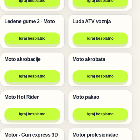
Igraj besplatno
Igraj besplatno
Ledene gume 2 - Moto
Luda ATV voznja
Trke
Trke
Igraj besplatno
Igraj besplatno
Moto akrobacije
Moto akrobata
Trke
Trke
Igraj besplatno
Igraj besplatno
Moto Hot Rider
Moto pakao
Trke
Trke
Igraj besplatno
Igraj besplatno
Motor - Gun express 3D
Motor profesionalac
Trke
Trke