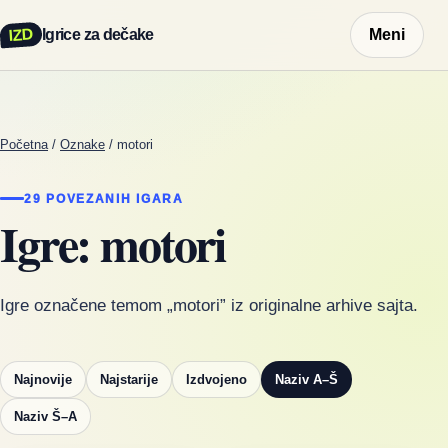
IZD
Igrice za dečake
Meni
Početna
/
Oznake
/
motori
29 POVEZANIH IGARA
Igre: motori
Igre označene temom „motori” iz originalne arhive sajta.
Najnovije
Najstarije
Izdvojeno
Naziv A–Š
Naziv Š–A