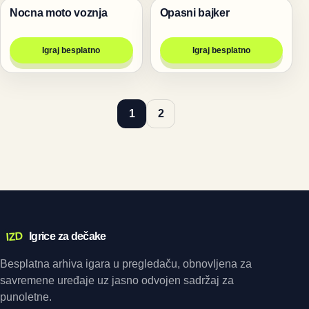
Nocna moto voznja
Opasni bajker
Trke
Trke
Igraj besplatno
Igraj besplatno
1
2
IZD
Igrice za dečake
Besplatna arhiva igara u pregledaču, obnovljena za
savremene uređaje uz jasno odvojen sadržaj za
punoletne.