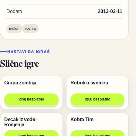
Dodato
2013-02-11
motori
voznja
NASTAVI DA IGRAŠ
Slične igre
Grupa zombija
Roboti u svemiru
Pucanje
Igre
Igraj besplatno
Igraj besplatno
Decak iz vode -
Kobra Tim
Igre
Pucanje
Ronjenje
Igraj besplatno
Igraj besplatno