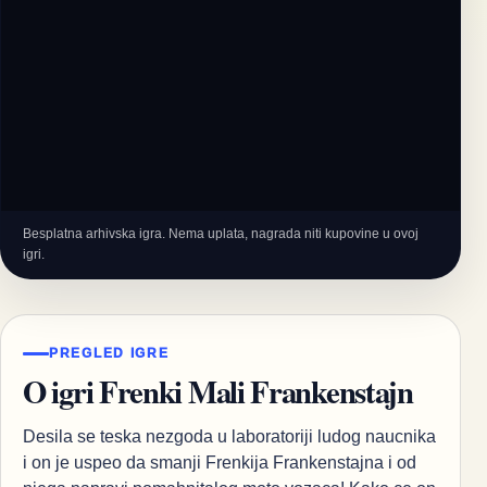
Besplatna arhivska igra. Nema uplata, nagrada niti kupovine u ovoj
igri.
PREGLED IGRE
O igri Frenki Mali Frankenstajn
Desila se teska nezgoda u laboratoriji ludog naucnika
i on je uspeo da smanji Frenkija Frankenstajna i od