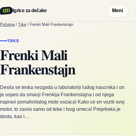
IZD
Igrice za dečake
Meni
Početna
/
Trke
/
Frenki Mali Frankenstajn
TRKE
Frenki Mali
Frankenstajn
Desila se teska nezgoda u laboratoriji ludog naucnika i on
je uspeo da smanji Frenkija Frankenstajna i od njega
napravi pomahnitalog moto vozaca! Kako ce on voziti svoj
motor, to zavisi samo od tebe i tvog umeca! Preprkeka je
dosta, kao i…