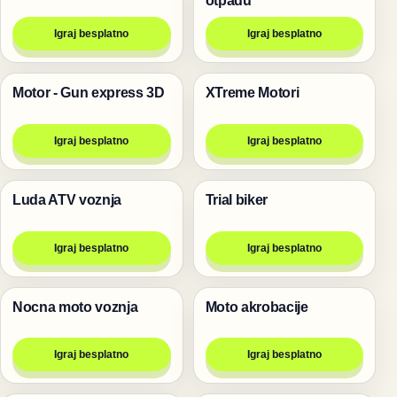
Igraj besplatno
Igraj besplatno
Motor - Gun express 3D
XTreme Motori
Trke
Trke
Igraj besplatno
Igraj besplatno
Luda ATV voznja
Trial biker
Trke
Trke
Igraj besplatno
Igraj besplatno
Nocna moto voznja
Moto akrobacije
Trke
Trke
Igraj besplatno
Igraj besplatno