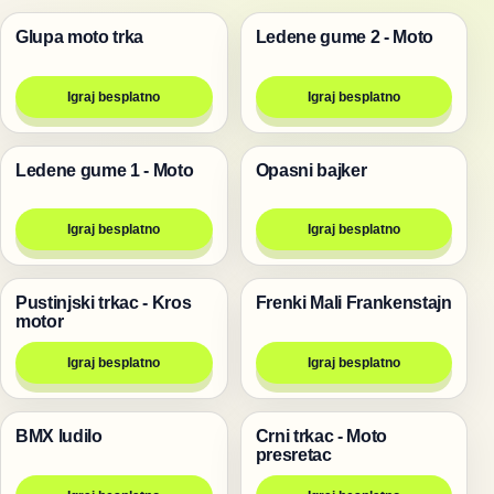
Glupa moto trka
Ledene gume 2 - Moto
Trke
Trke
Igraj besplatno
Igraj besplatno
Ledene gume 1 - Moto
Opasni bajker
Trke
Trke
Igraj besplatno
Igraj besplatno
Pustinjski trkac - Kros
Frenki Mali Frankenstajn
Trke
Trke
motor
Igraj besplatno
Igraj besplatno
BMX ludilo
Crni trkac - Moto
Trke
Trke
presretac