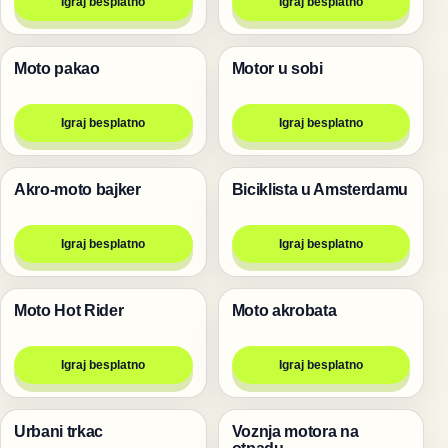
Igraj besplatno
Igraj besplatno
Moto pakao
Motor u sobi
Trke
Trke
Igraj besplatno
Igraj besplatno
Akro-moto bajker
Biciklista u Amsterdamu
Trke
Trke
Igraj besplatno
Igraj besplatno
Moto Hot Rider
Moto akrobata
Trke
Trke
Igraj besplatno
Igraj besplatno
Urbani trkac
Voznja motora na
Trke
Trke
otpadu