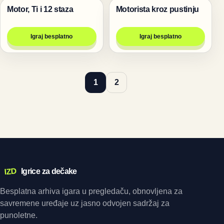
Motor, Ti i 12 staza
Motorista kroz pustinju
Trke
Trke
Igraj besplatno
Igraj besplatno
1
2
IZD
Igrice za dečake
Besplatna arhiva igara u pregledaču, obnovljena za
savremene uređaje uz jasno odvojen sadržaj za
punoletne.