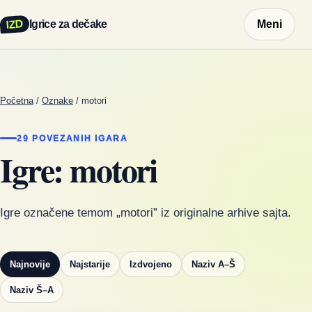
IZD
Igrice za dečake
Meni
Početna
/
Oznake
/
motori
29 POVEZANIH IGARA
Igre: motori
Igre označene temom „motori” iz originalne arhive sajta.
Najnovije
Najstarije
Izdvojeno
Naziv A–Š
Naziv Š–A