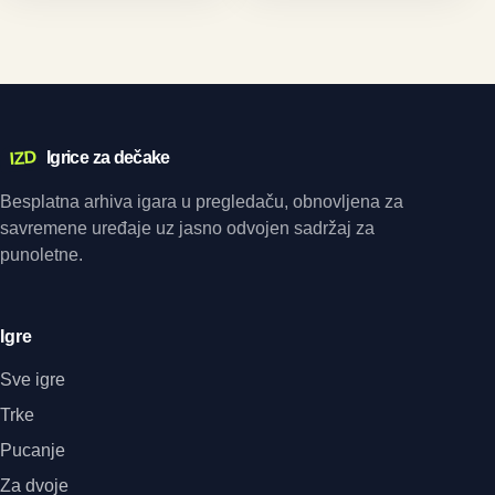
IZD
Igrice za dečake
Besplatna arhiva igara u pregledaču, obnovljena za
savremene uređaje uz jasno odvojen sadržaj za
punoletne.
Igre
Sve igre
Trke
Pucanje
Za dvoje