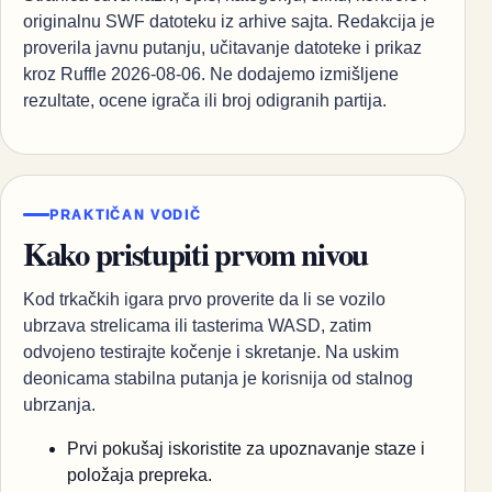
originalnu SWF datoteku iz arhive sajta. Redakcija je
proverila javnu putanju, učitavanje datoteke i prikaz
kroz Ruffle 2026-08-06. Ne dodajemo izmišljene
rezultate, ocene igrača ili broj odigranih partija.
PRAKTIČAN VODIČ
Kako pristupiti prvom nivou
Kod trkačkih igara prvo proverite da li se vozilo
ubrzava strelicama ili tasterima WASD, zatim
odvojeno testirajte kočenje i skretanje. Na uskim
deonicama stabilna putanja je korisnija od stalnog
ubrzanja.
Prvi pokušaj iskoristite za upoznavanje staze i
položaja prepreka.