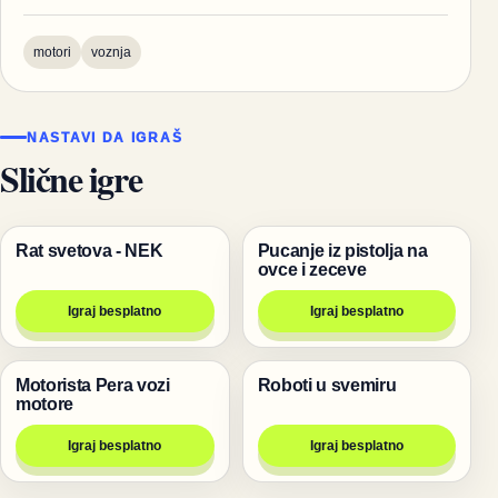
motori
voznja
NASTAVI DA IGRAŠ
Slične igre
Rat svetova - NEK
Pucanje iz pistolja na
Igre
Pucanje
ovce i zeceve
Igraj besplatno
Igraj besplatno
Motorista Pera vozi
Roboti u svemiru
Trke
Igre
motore
Igraj besplatno
Igraj besplatno