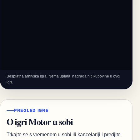
Besplatna arhivska igra. Nema uplata, nagrada niti kupovine u ovoj
igri.
PREGLED IGRE
O igri Motor u sobi
Trkajte se s vremenom u sobi ili kancelariji i predjite