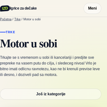
IZD
Igrice za dečake
Meni
Početna
/
Trke
/
Motor u sobi
TRKE
Motor u sobi
Trkajte se s vremenom u sobi ili kancelariji i predjite sve
prepreke na vasem putu do cilja, i sledeceg nivoa! Vrlo je
bitno imati odlicnu ravnotezu, kao ne bi krenuli previse leve
ili desno, i doziveli pad sa motora.
Još iz kategorije