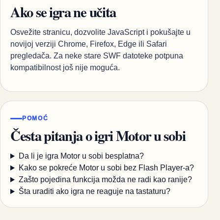
Ako se igra ne učita
Osvežite stranicu, dozvolite JavaScript i pokušajte u
novijoj verziji Chrome, Firefox, Edge ili Safari
pregledača. Za neke stare SWF datoteke potpuna
kompatibilnost još nije moguća.
POMOĆ
Česta pitanja o igri Motor u sobi
Da li je igra Motor u sobi besplatna?
Kako se pokreće Motor u sobi bez Flash Player-a?
Zašto pojedina funkcija možda ne radi kao ranije?
Šta uraditi ako igra ne reaguje na tastaturu?