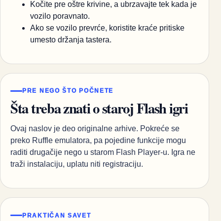
Kočite pre oštre krivine, a ubrzavajte tek kada je
vozilo poravnato.
Ako se vozilo prevrće, koristite kraće pritiske
umesto držanja tastera.
PRE NEGO ŠTO POČNETE
Šta treba znati o staroj Flash igri
Ovaj naslov je deo originalne arhive. Pokreće se
preko Ruffle emulatora, pa pojedine funkcije mogu
raditi drugačije nego u starom Flash Player-u. Igra ne
traži instalaciju, uplatu niti registraciju.
PRAKTIČAN SAVET