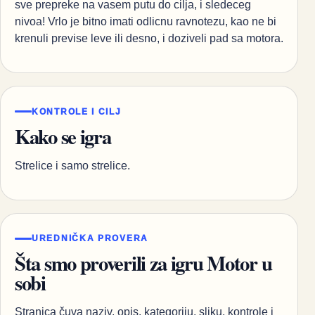
sve prepreke na vasem putu do cilja, i sledeceg
nivoa! Vrlo je bitno imati odlicnu ravnotezu, kao ne bi
krenuli previse leve ili desno, i doziveli pad sa motora.
KONTROLE I CILJ
Kako se igra
Strelice i samo strelice.
UREDNIČKA PROVERA
Šta smo proverili za igru Motor u
sobi
Stranica čuva naziv, opis, kategoriju, sliku, kontrole i