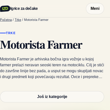
IZD
Igrice za dečake
Meni
Početna
/
Trke
/
Motorista Farmer
TRKE
Motorista Farmer
Motorista Farmer je arhivska bočna igra vožnje u kojoj
farmer prelazi neravan seoski teren na motociklu. Cilj je stići
do završne linije bez pada, a usput se mogu skupljati novac
i drugi predmeti koji povećavaju rezultat. Ovce i prepreke…
Još iz kategorije