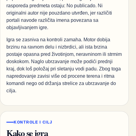
rasporeda predmeta ostaju: No publicado. Ni
originalni autor nije pouzdano utvrđen, jer različiti
portali navode različita imena povezana sa
objavljivanjem igre.
Igra se zasniva na kontroli zamaha. Motor dobija
brzinu na ravnom delu i nizbrdici, ali ista brzina
postaje opasna pred životinjom, neravninom ili strmim
doskokom. Naglo ubrzavanje može podići prednji
kraj, dok loš položaj pri sletanju vodi padu. Zbog toga
napredovanje zavisi više od procene terena i ritma
komandi nego od držanja strelice za ubrzavanje do
cilja.
KONTROLE I CILJ
Kako se igra