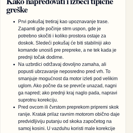
Kako napredovati i izbeći tipične
greške
Prvi pokušaj tretiraj kao upoznavanje trase.
Zapamti gde počinje strm uspon, gde je
potrebno skočiti i koliko prostora ostaje za
doskok. Sledeći pokušaj će biti stabilniji ako
komande unosiš pre prepreke, a ne tek kada je
prednji točak dodirne.
Na uzbrdici održavaj dovoljno zamaha, ali
popusti ubrzavanje neposredno pred vrh. To
smanjuje mogućnost da motor izleti pod velikim
uglom. Ako počne da se prevrće unazad, nagni
ga napred; ako prednji kraj naglo pada, napravi
suprotnu korekciju.
Pred ovcom ili čvrstom preprekom pripremi skok
ranije. Kratak prilaz ravnim motorom obično daje
predvidljiviju putanju od skoka započetog na
samoj kosini. U vazduhu koristi male korekcije