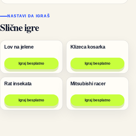
NASTAVI DA IGRAŠ
Slične igre
Lov na jelene
Klizeca kosarka
Pucanje
Igre
Igraj besplatno
Igraj besplatno
Rat insekata
Mitsubishi racer
Igre
Trke
Igraj besplatno
Igraj besplatno