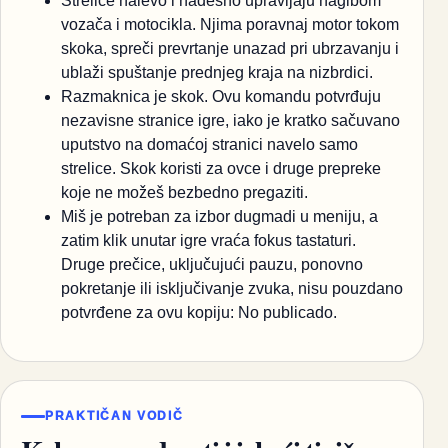
Strelice nalevo i nadesno upravljaju nagibom
vozača i motocikla. Njima poravnaj motor tokom
skoka, spreči prevrtanje unazad pri ubrzavanju i
ublaži spuštanje prednjeg kraja na nizbrdici.
Razmaknica je skok. Ovu komandu potvrđuju
nezavisne stranice igre, iako je kratko sačuvano
uputstvo na domaćoj stranici navelo samo
strelice. Skok koristi za ovce i druge prepreke
koje ne možeš bezbedno pregaziti.
Miš je potreban za izbor dugmadi u meniju, a
zatim klik unutar igre vraća fokus tastaturi.
Druge prečice, uključujući pauzu, ponovno
pokretanje ili isključivanje zvuka, nisu pouzdano
potvrđene za ovu kopiju: No publicado.
PRAKTIČAN VODIČ