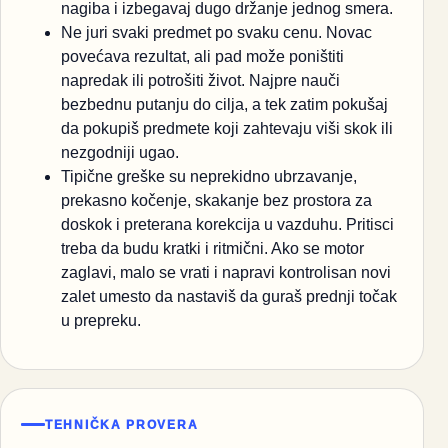
nagiba i izbegavaj dugo držanje jednog smera.
Ne juri svaki predmet po svaku cenu. Novac
povećava rezultat, ali pad može poništiti
napredak ili potrošiti život. Najpre nauči
bezbednu putanju do cilja, a tek zatim pokušaj
da pokupiš predmete koji zahtevaju viši skok ili
nezgodniji ugao.
Tipične greške su neprekidno ubrzavanje,
prekasno kočenje, skakanje bez prostora za
doskok i preterana korekcija u vazduhu. Pritisci
treba da budu kratki i ritmični. Ako se motor
zaglavi, malo se vrati i napravi kontrolisan novi
zalet umesto da nastaviš da guraš prednji točak
u prepreku.
TEHNIČKA PROVERA