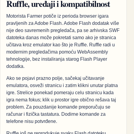
Ruffle, uređaji i kompatibilnost
Motorista Farmer potiče iz perioda browser igara
pravljenih za Adobe Flash. Adobe Flash dodatak više
nije deo savremenih pregledača, pa se arhivska SWF
datoteka danas može pokretati samo ako je stranica
učitava kroz emulator kao što je Ruffle. Ruffle radi u
modernim pregledačima pomoću WebAssembly
tehnologije, bez instaliranja starog Flash Player
dodatka.
Ako se pojavi prazno polje, sačekaj učitavanje
emulatora, osveži stranicu i zatim klikni unutar platna
igre. Strelice ponekad pomeraju celu stranicu kada
igra nema fokus; klik u prostor igre obično rešava taj
problem. Za pouzdanije komande preporučuju se
računar i fizička tastatura. Dodirne komande za
telefone nisu potvrđene.
Ruffle još ne reprodukuje svaku Flash datoteku