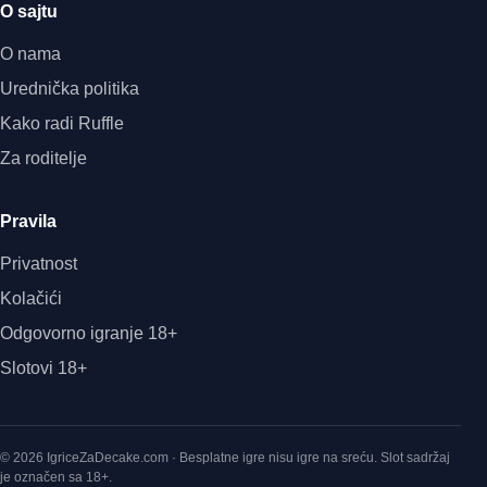
O sajtu
O nama
Urednička politika
Kako radi Ruffle
Za roditelje
Pravila
Privatnost
Kolačići
Odgovorno igranje 18+
Slotovi 18+
© 2026 IgriceZaDecake.com · Besplatne igre nisu igre na sreću. Slot sadržaj
je označen sa 18+.