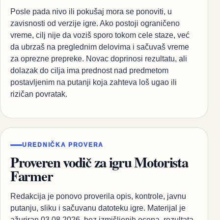
Posle pada nivo ili pokušaj mora se ponoviti, u
zavisnosti od verzije igre. Ako postoji ograničeno
vreme, cilj nije da voziš sporo tokom cele staze, već
da ubrzaš na preglednim delovima i sačuvaš vreme
za oprezne prepreke. Novac doprinosi rezultatu, ali
dolazak do cilja ima prednost nad predmetom
postavljenim na putanji koja zahteva loš ugao ili
rizičan povratak.
UREDNIČKA PROVERA
Proveren vodič za igru Motorista
Farmer
Redakcija je ponovo proverila opis, kontrole, javnu
putanju, sliku i sačuvanu datoteku igre. Materijal je
ažuriran 03.08.2026. bez izmišljenih ocena, rezultata