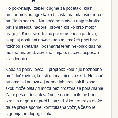
Po pokretanju izaberi dugme za početak i klikni
unutar prostora igre kako bi tastatura bila usmerena
na Flash sadržaj. Na početnom nivou najpre kratko
pritisni strelicu nagore i proveri koliko brzo motor
reaguje. Kreći se udesno preko uspona i padova,
skupljaj dostupni novac kada mu možeš prići bez
rizičnog skretanja i posmatraj teren nekoliko dužina
motora unapred. Završna linija označava uspešan
kraj deonice.
Kada se pojavi ovca ili prepreka koju nije bezbedno
preći točkovima, koristi razmaknicu za skok. Ne skači
automatski na svakoj neravnini: previsok ili kasan
skok može ostaviti motor bez prostora za poravnanje.
Za uspešan doskok važno je da motocikl ne bude
izrazito nagnut napred ili nazad. Ako prepreka može
da se pređe sporije, kontrolisana vožnja često je
sigurnija od dugog skoka.