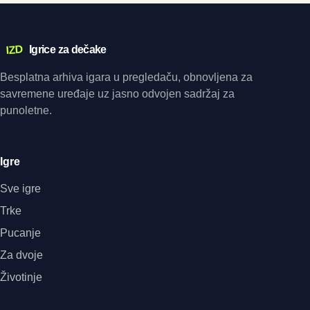
IZD
Igrice za dečake
Besplatna arhiva igara u pregledaču, obnovljena za
savremene uređaje uz jasno odvojen sadržaj za
punoletne.
Igre
Sve igre
Trke
Pucanje
Za dvoje
Životinje