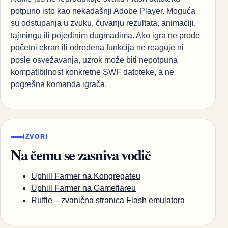
potpuno isto kao nekadašnji Adobe Player. Moguća
su odstupanja u zvuku, čuvanju rezultata, animaciji,
tajmingu ili pojedinim dugmadima. Ako igra ne prođe
početni ekran ili određena funkcija ne reaguje ni
posle osvežavanja, uzrok može biti nepotpuna
kompatibilnost konkretne SWF datoteke, a ne
pogrešna komanda igrača.
IZVORI
Na čemu se zasniva vodič
Uphill Farmer na Kongregateu
Uphill Farmer na Gameflareu
Ruffle – zvanična stranica Flash emulatora