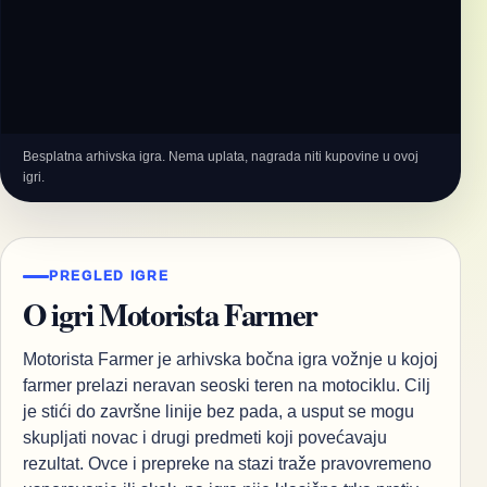
Besplatna arhivska igra. Nema uplata, nagrada niti kupovine u ovoj
igri.
PREGLED IGRE
O igri Motorista Farmer
Motorista Farmer je arhivska bočna igra vožnje u kojoj
farmer prelazi neravan seoski teren na motociklu. Cilj
je stići do završne linije bez pada, a usput se mogu
skupljati novac i drugi predmeti koji povećavaju
rezultat. Ovce i prepreke na stazi traže pravovremeno