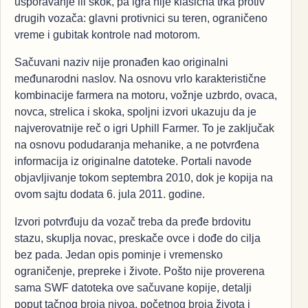
usporavanje ili skok, pa igra nije klasična trka protiv
drugih vozača: glavni protivnici su teren, ograničeno
vreme i gubitak kontrole nad motorom.
Sačuvani naziv nije pronađen kao originalni
međunarodni naslov. Na osnovu vrlo karakteristične
kombinacije farmera na motoru, vožnje uzbrdo, ovaca,
novca, strelica i skoka, spoljni izvori ukazuju da je
najverovatnije reč o igri Uphill Farmer. To je zaključak
na osnovu podudaranja mehanike, a ne potvrđena
informacija iz originalne datoteke. Portali navode
objavljivanje tokom septembra 2010, dok je kopija na
ovom sajtu dodata 6. jula 2011. godine.
Izvori potvrđuju da vozač treba da pređe brdovitu
stazu, skuplja novac, preskače ovce i dođe do cilja
bez pada. Jedan opis pominje i vremensko
ograničenje, prepreke i živote. Pošto nije proverena
sama SWF datoteka ove sačuvane kopije, detalji
poput tačnog broja nivoa, početnog broja života i