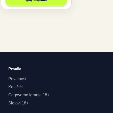
Igraj besplatno
Pravila
Privatnost
Kolačići
Odgovorno igranje 18+
Slotovi 18+