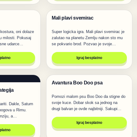
Mali plavi svemirac
Igre
kostura, oni dolaze
Super logicka igra. Mali plavi svemirac je
u milosti. Pokusaj
zalutao na planetu Zemlju nakon sto mu
osne udarce…
se pokvario brod. Pozvao je svoje…
splatno
Igraj besplatno
Avantura Boo Doo psa
Igre
ategija
Pomozi malom psu Boo Doo da stigne do
svoje kuce. Dobar skok sa jednog na
riti. Dakle, Saturn
drugi balvan je ovde najbitniji. Sakupi…
h bogova u Rimu.
enziju, a…
Igraj besplatno
splatno