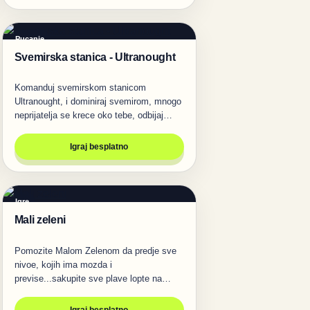
Pucanje
Svemirska stanica - Ultranought
Komanduj svemirskom stanicom
Ultranought, i dominiraj svemirom, mnogo
neprijatelja se krece oko tebe, odbijaj
sve…
Igraj besplatno
Igre
Mali zeleni
Pomozite Malom Zelenom da predje sve
nivoe, kojih ima mozda i
previse...sakupite sve plave lopte na
nivou i otvorice…