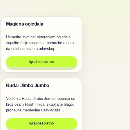
Magicna ogledala
Igre
Usmerite svetlost okretanjem ogledala,
zapalite fitilje dinamita i pomozite rudaru
da oslobodi zlato u arhivskoj…
Igraj besplatno
Rudar Jimbo Jumbo
Igre
Vodič za Rudar Jimbo Jumbo: popnite se
kroz osam Flash nivoa, skupljajte blago,
pronađite merdevine i savladajte…
Igraj besplatno