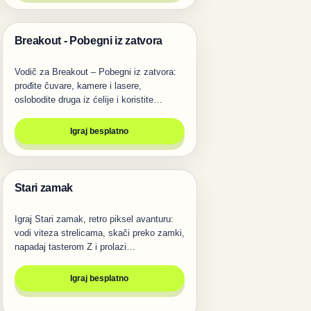
Breakout - Pobegni iz zatvora
Igre
Vodič za Breakout – Pobegni iz zatvora:
prođite čuvare, kamere i lasere,
oslobodite druga iz ćelije i koristite…
Igraj besplatno
Stari zamak
Igre
Igraj Stari zamak, retro piksel avanturu:
vodi viteza strelicama, skači preko zamki,
napadaj tasterom Z i prolazi…
Igraj besplatno