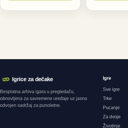
Igre
Igrice za dečake
IZD
Sve igre
Besplatna arhiva igara u pregledaču,
obnovljena za savremene uređaje uz jasno
Trke
odvojen sadržaj za punoletne.
Pucanje
Za dvoje
Životinje