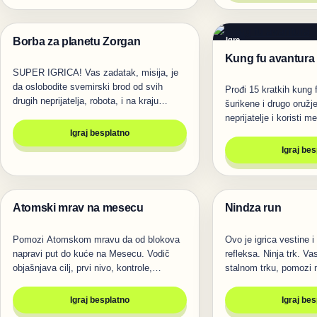
Borba za planetu Zorgan
Pucanje
Igre
Kung fu avantura
SUPER IGRICA! Vas zadatak, misija, je
da oslobodite svemirski brod od svih
Prođi 15 kratkih kung 
drugih neprijatelja, robota, i na kraju…
šurikene i drugo oružj
neprijatelje i koristi
Igraj besplatno
Igraj be
Atomski mrav na mesecu
Nindza run
Igre
Igre
Pomozi Atomskom mravu da od blokova
Ovo je igrica vestine i
napravi put do kuće na Mesecu. Vodič
refleksa. Ninja trk. Va
objašnjava cilj, prvi nivo, kontrole,…
stalnom trku, pomozi
Igraj besplatno
Igraj be