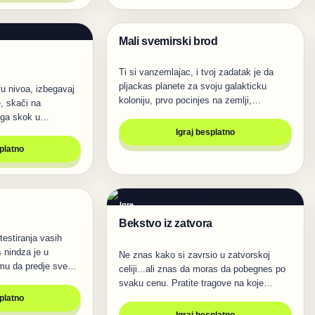
Mali svemirski brod
Igre
Ti si vanzemlajac, i tvoj zadatak je da
pljackas planete za svoju galakticku
fu nivoa, izbegavaj
koloniju, prvo pocinjes na zemlji,…
e, skači na
 mega skok u…
Igraj besplatno
splatno
Igre
Bekstvo iz zatvora
 testiranja vasih
s nindza je u
Ne znas kako si zavrsio u zatvorskoj
 mu da predje sve…
celiji...ali znas da moras da pobegnes po
svaku cenu. Pratite tragove na koje…
splatno