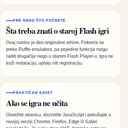
PRE NEGO ŠTO POČNETE
Šta treba znati o staroj Flash igri
Ovaj naslov je deo originalne arhive. Pokreće se
preko Ruffle emulatora, pa pojedine funkcije mogu
raditi drugačije nego u starom Flash Player-u. Igra ne
traži instalaciju, uplatu niti registraciju.
PRAKTIČAN SAVET
Ako se igra ne učita
Osvežite stranicu, dozvolite JavaScript i pokušajte u
novijoj verziji Chrome, Firefox, Edge ili Safari