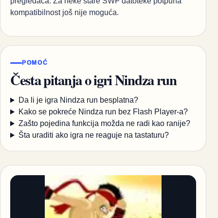
pregledača. Za neke stare SWF datoteke potpuna
kompatibilnost još nije moguća.
POMOĆ
Česta pitanja o igri Nindza run
Da li je igra Nindza run besplatna?
Kako se pokreće Nindza run bez Flash Player-a?
Zašto pojedina funkcija možda ne radi kao ranije?
Šta uraditi ako igra ne reaguje na tastaturu?