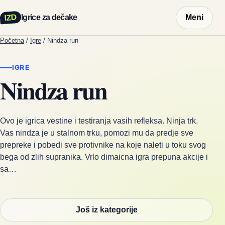
IZD
Igrice za dečake
Meni
Početna
/
Igre
/
Nindza run
IGRE
Nindza run
Ovo je igrica vestine i testiranja vasih refleksa. Ninja trk.
Vas nindza je u stalnom trku, pomozi mu da predje sve
prepreke i pobedi sve protivnike na koje naleti u toku svog
bega od zlih supranika. Vrlo dimaicna igra prepuna akcije i
sa…
Još iz kategorije