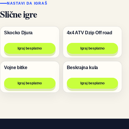
NASTAVI DA IGRAŠ
Slične igre
Skocko Djura
4x4 ATV Dzip Off road
Igre
Trke
Igraj besplatno
Igraj besplatno
Vojne bitke
Beskrajna kula
Igre
Trke
Igraj besplatno
Igraj besplatno