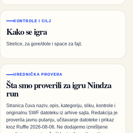
KONTROLE I CILJ
Kako se igra
Strelice, za gore/dole i space za fajt.
UREDNIČKA PROVERA
Šta smo proverili za igru Nindza
run
Stranica čuva naziv, opis, kategoriju, sliku, kontrole i
originalnu SWF datoteku iz arhive sajta. Redakcija je
proverila javnu putanju, učitavanje datoteke i prikaz
kroz Ruffle 2026-08-06. Ne dodajemo izmišljene