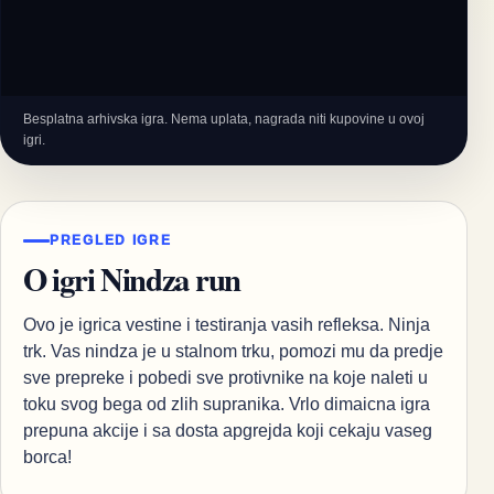
Besplatna arhivska igra. Nema uplata, nagrada niti kupovine u ovoj
igri.
PREGLED IGRE
O igri Nindza run
Ovo je igrica vestine i testiranja vasih refleksa. Ninja
trk. Vas nindza je u stalnom trku, pomozi mu da predje
sve prepreke i pobedi sve protivnike na koje naleti u
toku svog bega od zlih supranika. Vrlo dimaicna igra
prepuna akcije i sa dosta apgrejda koji cekaju vaseg
borca!