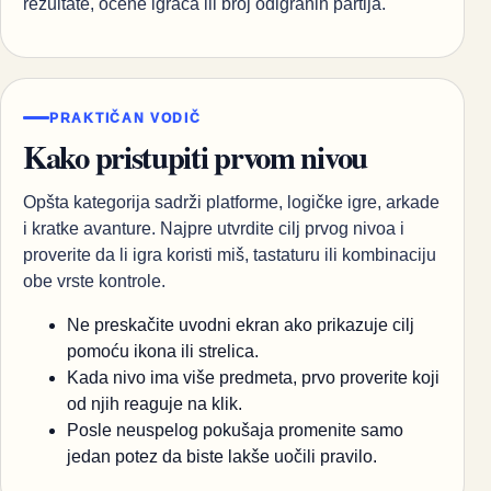
rezultate, ocene igrača ili broj odigranih partija.
PRAKTIČAN VODIČ
Kako pristupiti prvom nivou
Opšta kategorija sadrži platforme, logičke igre, arkade
i kratke avanture. Najpre utvrdite cilj prvog nivoa i
proverite da li igra koristi miš, tastaturu ili kombinaciju
obe vrste kontrole.
Ne preskačite uvodni ekran ako prikazuje cilj
pomoću ikona ili strelica.
Kada nivo ima više predmeta, prvo proverite koji
od njih reaguje na klik.
Posle neuspelog pokušaja promenite samo
jedan potez da biste lakše uočili pravilo.