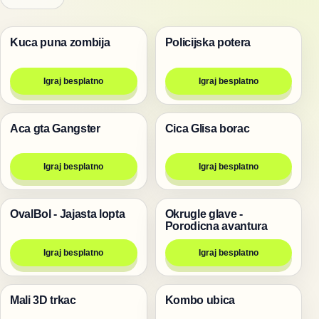
Kuca puna zombija
Policijska potera
Pucanje
Trke
Igraj besplatno
Igraj besplatno
Aca gta Gangster
Cica Glisa borac
Pucanje
Igre
Igraj besplatno
Igraj besplatno
OvalBol - Jajasta lopta
Okrugle glave -
Pucanje
Igre
Porodicna avantura
Igraj besplatno
Igraj besplatno
Mali 3D trkac
Kombo ubica
Igre
Pucanje