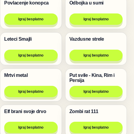
Povlacenje konopca
Odbojka u sumi
Igre
Životinje
Igraj besplatno
Igraj besplatno
Leteci Smajli
Vazdusne strele
Pucanje
Pucanje
Igraj besplatno
Igraj besplatno
Mrtvi metal
Put svile - Kina, Rim i
Pucanje
Igre za dvoje
Persija
Igraj besplatno
Igraj besplatno
Elf brani svoje drvo
Zombi rat 111
Pucanje
Pucanje
Igraj besplatno
Igraj besplatno