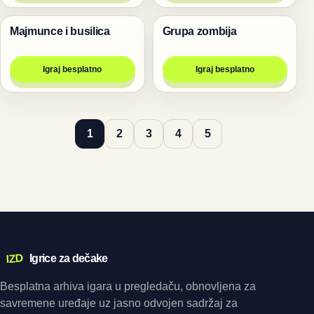
Majmunce i busilica
Grupa zombija
Igre
Pucanje
Igraj besplatno
Igraj besplatno
1
2
3
4
5
IZD
Igrice za dečake
Besplatna arhiva igara u pregledaču, obnovljena za
savremene uređaje uz jasno odvojen sadržaj za