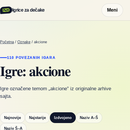
IZD
Igrice za dečake
Meni
Početna
/
Oznake
/
akcione
110 POVEZANIH IGARA
Igre: akcione
Igre označene temom „akcione” iz originalne arhive
sajta.
Najnovije
Najstarije
Izdvojeno
Naziv A–Š
Naziv Š–A