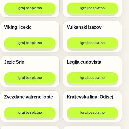
Igraj besplatno
Igraj besplatno
Viking i cekic
Vulkanski izazov
Pucanje
Igre
Igraj besplatno
Igraj besplatno
Jezic Srle
Legija cudovista
Životinje
Pucanje
Igraj besplatno
Igraj besplatno
Zvezdane vatrene lopte
Kraljevska liga: Odisej
Igre
Igre
Igraj besplatno
Igraj besplatno