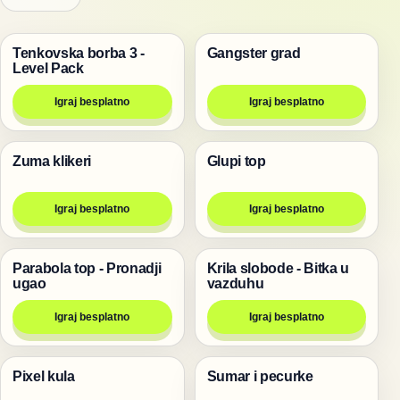
Tenkovska borba 3 -
Gangster grad
Pucanje
Pucanje
Level Pack
Igraj besplatno
Igraj besplatno
Zuma klikeri
Glupi top
Pucanje
Pucanje
Igraj besplatno
Igraj besplatno
Parabola top - Pronadji
Krila slobode - Bitka u
Pucanje
Pucanje
ugao
vazduhu
Igraj besplatno
Igraj besplatno
Pixel kula
Sumar i pecurke
Pucanje
Pucanje