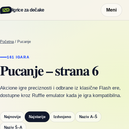
IZD
Igrice za dečake
Meni
Početna
/
Pucanje
161 IGARA
Pucanje – strana 6
Akcione igre preciznosti i odbrane iz klasične Flash ere,
dostupne kroz Ruffle emulator kada je igra kompatibilna.
Najnovije
Najstarije
Izdvojeno
Naziv A–Š
Naziv Š–A