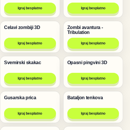
Igraj besplatno
Igraj besplatno
Celavi zombiji 3D
Zombi avantura -
Pucanje
Pucanje
Tribulation
Igraj besplatno
Igraj besplatno
Svemirski skakac
Opasni pingvini 3D
Pucanje
Pucanje
Igraj besplatno
Igraj besplatno
Gusarska prica
Bataljon tenkova
Pucanje
Pucanje
Igraj besplatno
Igraj besplatno