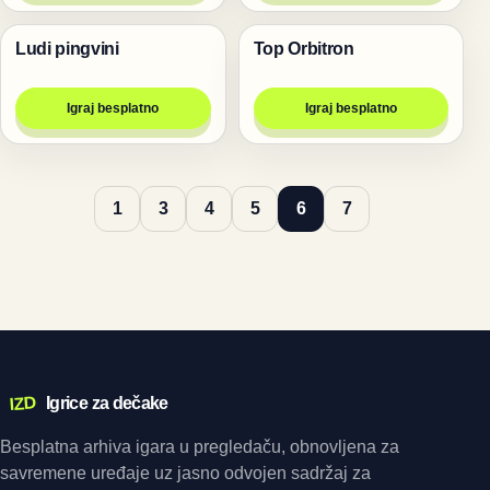
Ludi pingvini
Top Orbitron
Pucanje
Pucanje
Igraj besplatno
Igraj besplatno
1
3
4
5
6
7
IZD
Igrice za dečake
Besplatna arhiva igara u pregledaču, obnovljena za
savremene uređaje uz jasno odvojen sadržaj za