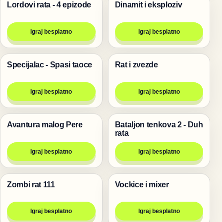
Lordovi rata - 4 epizode
Dinamit i eksploziv
Pucanje
Pucanje
Igraj besplatno
Igraj besplatno
Specijalac - Spasi taoce
Rat i zvezde
Pucanje
Pucanje
Igraj besplatno
Igraj besplatno
Avantura malog Pere
Bataljon tenkova 2 - Duh
Pucanje
Pucanje
rata
Igraj besplatno
Igraj besplatno
Zombi rat 111
Vockice i mixer
Pucanje
Pucanje
Igraj besplatno
Igraj besplatno