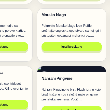
Morsko blago
Igre
a memorije sa
Pokrenite Morsko blago kroz Ruffle,
te po dve kartice,
pročitajte engleska uputstva u samoj igri i
 i pronađite sve…
pristupite nepoznatoj mehanici bez…
splatno
Igraj besplatno
ca
Igre
Nahrani Pingvine
li, cak trideset
u. Cilj u ovoj igri je
Nahrani Pingvine je brza Flash igra u kojoj
…
biraš traženu ribu i služiš male pingvine
pre isteka vremena. Vodič…
splatno