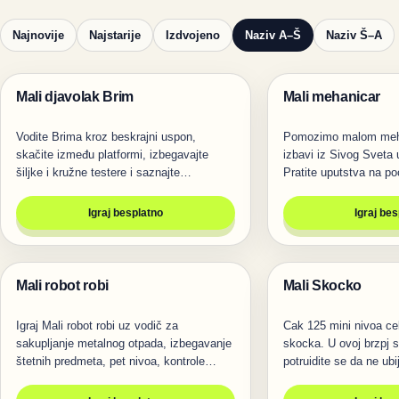
Najnovije
Najstarije
Izdvojeno
Naziv A–Š
Naziv Š–A
Mali djavolak Brim
Mali mehanicar
Igre
Igre
Vodite Brima kroz beskrajni uspon,
Pomozimo malom meha
skačite između platformi, izbegavajte
izbavi iz Sivog Sveta u
šiljke i kružne testere i saznajte
Pratite uputstva na po
kontrole…
ce…
Igraj besplatno
Igraj be
Mali robot robi
Mali Skocko
Igre
Igre
Igraj Mali robot robi uz vodič za
Cak 125 mini nivoa ce
sakupljanje metalnog otpada, izbegavanje
skocka. U ovoj brzpj 
štetnih predmeta, pet nivoa, kontrole…
potruidite se da ne ub