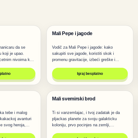
Mali Pepe i jagode
Igre
nicaru da se
Vodič za Mali Pepe i jagode: kako
 koji je upao.
sakupiti sve jagode, koristiti skok i
cetnim nivoima koji
promenu gravitacije, izbeći greške i…
splatno
Igraj besplatno
Mali svemirski brod
Igre
ka tebe i malog
Ti si vanzemlajac, i tvoj zadatak je da
skakackoj avanturi
pljackas planete za svoju galakticku
ije svog heroja,…
koloniju, prvo pocinjes na zemlji,…