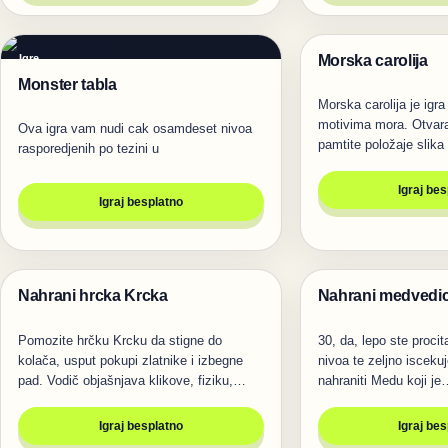
Morska carolija
Igre
Igre
Monster tabla
Morska carolija je igr
motivima mora. Otvaraj
Ova igra vam nudi cak osamdeset nivoa
pamtite položaje slika
rasporedjenih po tezini u
Igraj be
Igraj besplatno
Nahrani hrcka Krcka
Nahrani medvedi
Igre
Igre
Pomozite hrčku Krcku da stigne do
30, da, lepo ste procita
kolača, usput pokupi zlatnike i izbegne
nivoa te zeljno iscekuje
pad. Vodič objašnjava klikove, fiziku,…
nahraniti Medu koji je
Igraj besplatno
Igraj be