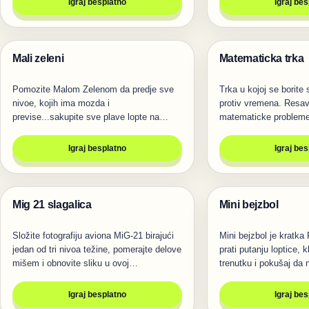
Igraj besplatno
Igraj be
Mali zeleni
Matematicka trka
Igre
Igre
Pomozite Malom Zelenom da predje sve
Trka u kojoj se borite
nivoe, kojih ima mozda i
protiv vremena. Resav
previse...sakupite sve plave lopte na
matematicke probleme
nivou i otvorice…
Igraj besplatno
Igraj be
Mig 21 slagalica
Mini bejzbol
Igre
Igre
Složite fotografiju aviona MiG-21 birajući
Mini bejzbol je kratka 
jedan od tri nivoa težine, pomerajte delove
prati putanju loptice, 
mišem i obnovite sliku u ovoj…
trenutku i pokušaj da
Igraj besplatno
Igraj be