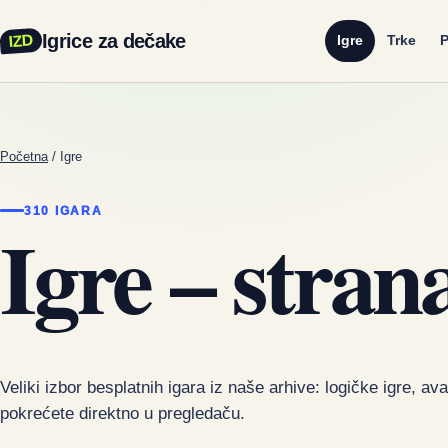
Igrice za dečake
IZD
Igre
Trke
P
Početna
/
Igre
310 IGARA
Igre – stran
Veliki izbor besplatnih igara iz naše arhive: logičke igre, av
pokrećete direktno u pregledaču.