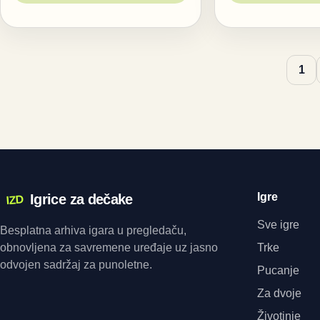
1
Igre
Igrice za dečake
IZD
Sve igre
Besplatna arhiva igara u pregledaču,
obnovljena za savremene uređaje uz jasno
Trke
odvojen sadržaj za punoletne.
Pucanje
Za dvoje
Životinje