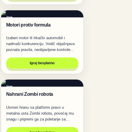
Igre
Motori protiv formula
Izaberi motor ili trkački automobil i
nadmaši konkurenciju. Vodič objašnjava
poznata pravila, neobjavljene kontrole…
Igraj besplatno
Igre
Nahrani Zombi robota
Usmeri hranu sa platformi pravo u
metalna usta Zombi robota, povećaj mu
snagu i pripremi ga za poletanje sa
planete…