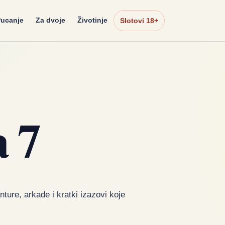
ucanje
Za dvoje
Životinje
Slotovi 18+
a 7
anture, arkade i kratki izazovi koje