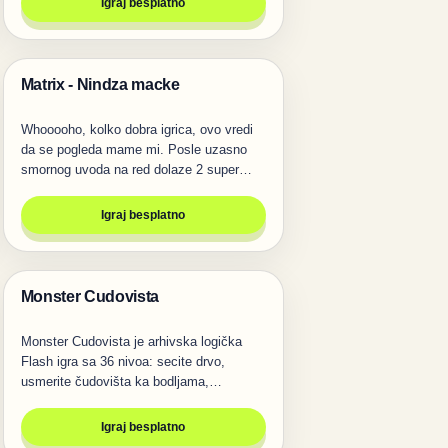
Igraj besplatno
Matrix - Nindza macke
Igre
Whooooho, kolko dobra igrica, ovo vredi
da se pogleda mame mi. Posle uzasno
smornog uvoda na red dolaze 2 super…
Igraj besplatno
Monster Cudovista
Igre
Monster Cudovista je arhivska logička
Flash igra sa 36 nivoa: secite drvo,
usmerite čudovišta ka bodljama,…
Igraj besplatno