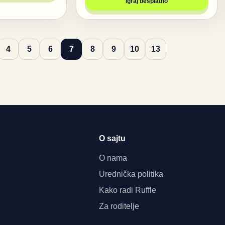
Igraj besplatno
4
5
6
7
8
9
10
13
O sajtu
O nama
Urednička politika
Kako radi Ruffle
Za roditelje