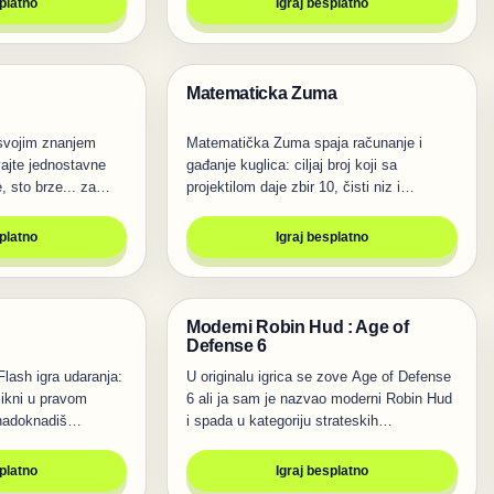
splatno
Igraj besplatno
Matematicka Zuma
Igre
 svojim znanjem
Matematička Zuma spaja računanje i
ajte jednostavne
gađanje kuglica: ciljaj broj koji sa
, sto brze... za…
projektilom daje zbir 10, čisti niz i
spreči…
splatno
Igraj besplatno
Moderni Robin Hud : Age of
Igre
Defense 6
Flash igra udaranja:
U originalu igrica se zove Age of Defense
klikni u pravom
6 ali ja sam je nazvao moderni Robin Hud
 nadoknadiš…
i spada u kategoriju strateskih…
splatno
Igraj besplatno