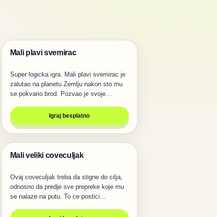
Mali plavi svemirac
Igre
Super logicka igra. Mali plavi svemirac je
zalutao na planetu Zemlju nakon sto mu
se pokvario brod. Pozvao je svoje…
Igraj besplatno
Mali veliki coveculjak
Igre
Ovaj coveculjak treba da stigne do cilja,
odnosno da predje sve prepreke koje mu
se nalaze na putu. To ce postici…