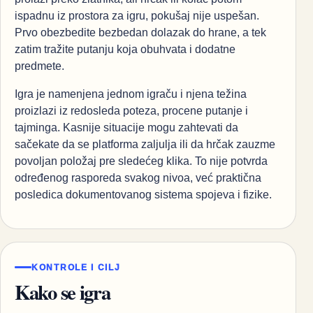
ispadnu iz prostora za igru, pokušaj nije uspešan.
Prvo obezbedite bezbedan dolazak do hrane, a tek
zatim tražite putanju koja obuhvata i dodatne
predmete.
Igra je namenjena jednom igraču i njena težina
proizlazi iz redosleda poteza, procene putanje i
tajminga. Kasnije situacije mogu zahtevati da
sačekate da se platforma zaljulja ili da hrčak zauzme
povoljan položaj pre sledećeg klika. To nije potvrda
određenog rasporeda svakog nivoa, već praktična
posledica dokumentovanog sistema spojeva i fizike.
KONTROLE I CILJ
Kako se igra