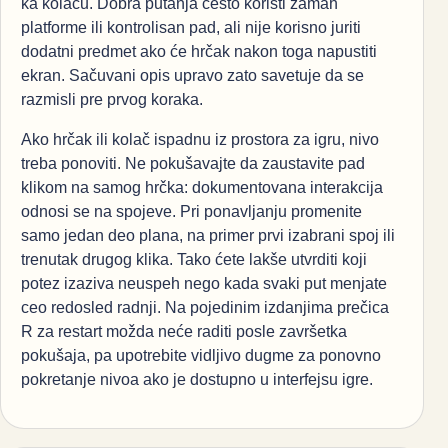
ka kolaču. Dobra putanja često koristi zamah
platforme ili kontrolisan pad, ali nije korisno juriti
dodatni predmet ako će hrčak nakon toga napustiti
ekran. Sačuvani opis upravo zato savetuje da se
razmisli pre prvog koraka.
Ako hrčak ili kolač ispadnu iz prostora za igru, nivo
treba ponoviti. Ne pokušavajte da zaustavite pad
klikom na samog hrčka: dokumentovana interakcija
odnosi se na spojeve. Pri ponavljanju promenite
samo jedan deo plana, na primer prvi izabrani spoj ili
trenutak drugog klika. Tako ćete lakše utvrditi koji
potez izaziva neuspeh nego kada svaki put menjate
ceo redosled radnji. Na pojedinim izdanjima prečica
R za restart možda neće raditi posle završetka
pokušaja, pa upotrebite vidljivo dugme za ponovno
pokretanje nivoa ako je dostupno u interfejsu igre.