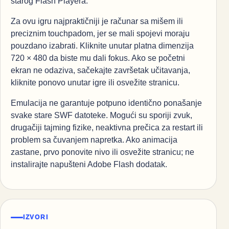
starog Flash Playera.
Za ovu igru najpraktičniji je računar sa mišem ili
preciznim touchpadom, jer se mali spojevi moraju
pouzdano izabrati. Kliknite unutar platna dimenzija
720 × 480 da biste mu dali fokus. Ako se početni
ekran ne odaziva, sačekajte završetak učitavanja,
kliknite ponovo unutar igre ili osvežite stranicu.
Emulacija ne garantuje potpuno identično ponašanje
svake stare SWF datoteke. Mogući su sporiji zvuk,
drugačiji tajming fizike, neaktivna prečica za restart ili
problem sa čuvanjem napretka. Ako animacija
zastane, prvo ponovite nivo ili osvežite stranicu; ne
instalirajte napušteni Adobe Flash dodatak.
IZVORI