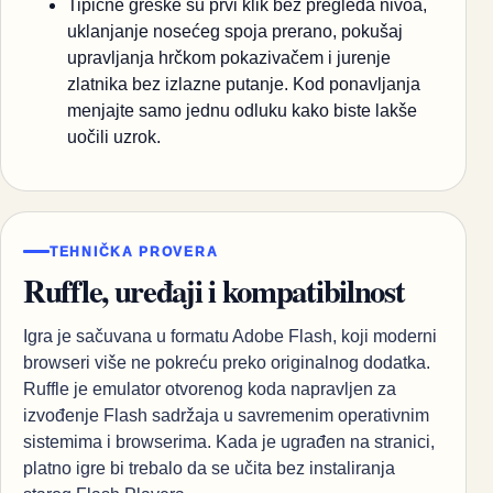
Tipične greške su prvi klik bez pregleda nivoa,
uklanjanje nosećeg spoja prerano, pokušaj
upravljanja hrčkom pokazivačem i jurenje
zlatnika bez izlazne putanje. Kod ponavljanja
menjajte samo jednu odluku kako biste lakše
uočili uzrok.
TEHNIČKA PROVERA
Ruffle, uređaji i kompatibilnost
Igra je sačuvana u formatu Adobe Flash, koji moderni
browseri više ne pokreću preko originalnog dodatka.
Ruffle je emulator otvorenog koda napravljen za
izvođenje Flash sadržaja u savremenim operativnim
sistemima i browserima. Kada je ugrađen na stranici,
platno igre bi trebalo da se učita bez instaliranja