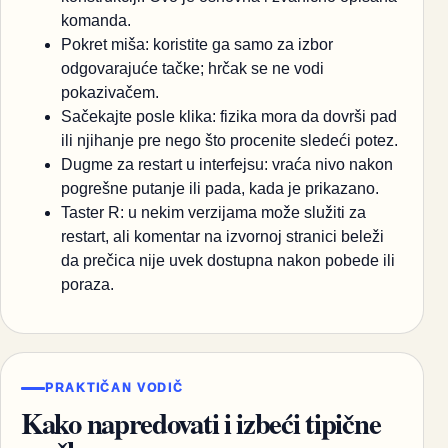
komanda.
Pokret miša: koristite ga samo za izbor
odgovarajuće tačke; hrčak se ne vodi
pokazivačem.
Sačekajte posle klika: fizika mora da dovrši pad
ili njihanje pre nego što procenite sledeći potez.
Dugme za restart u interfejsu: vraća nivo nakon
pogrešne putanje ili pada, kada je prikazano.
Taster R: u nekim verzijama može služiti za
restart, ali komentar na izvornoj stranici beleži
da prečica nije uvek dostupna nakon pobede ili
poraza.
PRAKTIČAN VODIČ
Kako napredovati i izbeći tipične