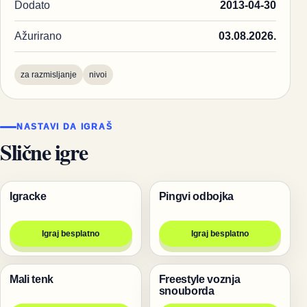
Dodato
2013-04-30
Ažurirano
03.08.2026.
za razmisljanje
nivoi
NASTAVI DA IGRAŠ
Slične igre
Igracke
Pingvi odbojka
Igre
Igre za dvoje
Igraj besplatno
Igraj besplatno
Mali tenk
Freestyle voznja
Pucanje
Igre
snouborda