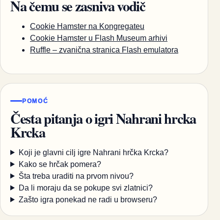
Na čemu se zasniva vodič
Cookie Hamster na Kongregateu
Cookie Hamster u Flash Museum arhivi
Ruffle – zvanična stranica Flash emulatora
POMOĆ
Česta pitanja o igri Nahrani hrcka
Krcka
Koji je glavni cilj igre Nahrani hrčka Krcka?
Kako se hrčak pomera?
Šta treba uraditi na prvom nivou?
Da li moraju da se pokupe svi zlatnici?
Zašto igra ponekad ne radi u browseru?