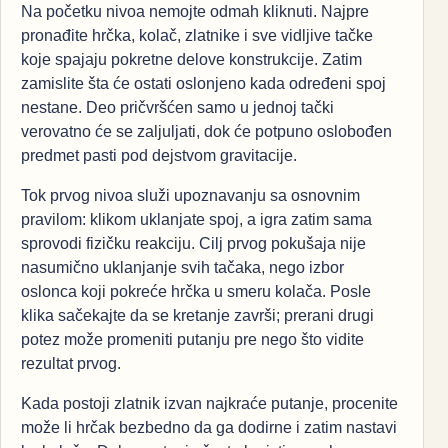
Na početku nivoa nemojte odmah kliknuti. Najpre
pronađite hrčka, kolač, zlatnike i sve vidljive tačke
koje spajaju pokretne delove konstrukcije. Zatim
zamislite šta će ostati oslonjeno kada određeni spoj
nestane. Deo pričvršćen samo u jednoj tački
verovatno će se zaljuljati, dok će potpuno oslobođen
predmet pasti pod dejstvom gravitacije.
Tok prvog nivoa služi upoznavanju sa osnovnim
pravilom: klikom uklanjate spoj, a igra zatim sama
sprovodi fizičku reakciju. Cilj prvog pokušaja nije
nasumično uklanjanje svih tačaka, nego izbor
oslonca koji pokreće hrčka u smeru kolača. Posle
klika sačekajte da se kretanje završi; prerani drugi
potez može promeniti putanju pre nego što vidite
rezultat prvog.
Kada postoji zlatnik izvan najkraće putanje, procenite
može li hrčak bezbedno da ga dodirne i zatim nastavi