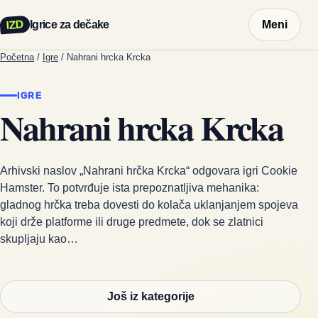
IZD
Igrice za dečake
Meni
Početna
/
Igre
/
Nahrani hrcka Krcka
IGRE
Nahrani hrcka Krcka
Arhivski naslov „Nahrani hrčka Krcka“ odgovara igri Cookie
Hamster. To potvrđuje ista prepoznatljiva mehanika:
gladnog hrčka treba dovesti do kolača uklanjanjem spojeva
koji drže platforme ili druge predmete, dok se zlatnici
skupljaju kao…
Još iz kategorije