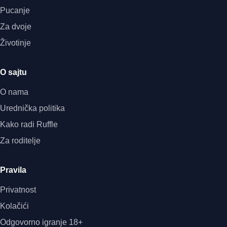
Pucanje
Za dvoje
Životinje
O sajtu
O nama
Urednička politika
Kako radi Ruffle
Za roditelje
Pravila
Privatnost
Kolačići
Odgovorno igranje 18+