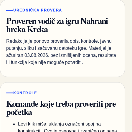
UREDNIČKA PROVERA
Proveren vodič za igru Nahrani
hrcka Krcka
Redakcija je ponovo proverila opis, kontrole, javnu
putanju, sliku i sačuvanu datoteku igre. Materijal je
ažuriran 03.08.2026. bez izmišljenih ocena, rezultata
ili funkcija koje nije moguće potvrditi.
KONTROLE
Komande koje treba proveriti pre
početka
Levi klik miša: uklanja označeni spoj na
konstrukciji. Ovo je osnovna i zvanično opisana