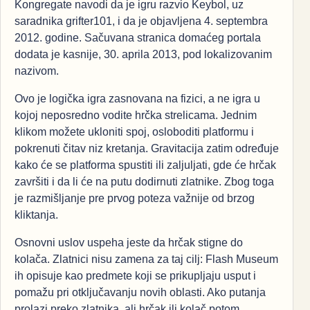
Kongregate navodi da je igru razvio Keybol, uz
saradnika grifter101, i da je objavljena 4. septembra
2012. godine. Sačuvana stranica domaćeg portala
dodata je kasnije, 30. aprila 2013, pod lokalizovanim
nazivom.
Ovo je logička igra zasnovana na fizici, a ne igra u
kojoj neposredno vodite hrčka strelicama. Jednim
klikom možete ukloniti spoj, osloboditi platformu i
pokrenuti čitav niz kretanja. Gravitacija zatim određuje
kako će se platforma spustiti ili zaljuljati, gde će hrčak
završiti i da li će na putu dodirnuti zlatnike. Zbog toga
je razmišljanje pre prvog poteza važnije od brzog
kliktanja.
Osnovni uslov uspeha jeste da hrčak stigne do
kolača. Zlatnici nisu zamena za taj cilj: Flash Museum
ih opisuje kao predmete koji se prikupljaju usput i
pomažu pri otključavanju novih oblasti. Ako putanja
prolazi preko zlatnika, ali hrčak ili kolač potom