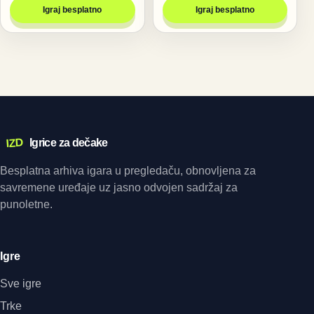
Igraj besplatno
Igraj besplatno
IZD
Igrice za dečake
Besplatna arhiva igara u pregledaču, obnovljena za
savremene uređaje uz jasno odvojen sadržaj za
punoletne.
Igre
Sve igre
Trke