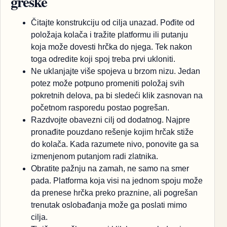
greške
Čitajte konstrukciju od cilja unazad. Pođite od
položaja kolača i tražite platformu ili putanju
koja može dovesti hrčka do njega. Tek nakon
toga odredite koji spoj treba prvi ukloniti.
Ne uklanjajte više spojeva u brzom nizu. Jedan
potez može potpuno promeniti položaj svih
pokretnih delova, pa bi sledeći klik zasnovan na
početnom rasporedu postao pogrešan.
Razdvojte obavezni cilj od dodatnog. Najpre
pronađite pouzdano rešenje kojim hrčak stiže
do kolača. Kada razumete nivo, ponovite ga sa
izmenjenom putanjom radi zlatnika.
Obratite pažnju na zamah, ne samo na smer
pada. Platforma koja visi na jednom spoju može
da prenese hrčka preko praznine, ali pogrešan
trenutak oslobađanja može ga poslati mimo
cilja.