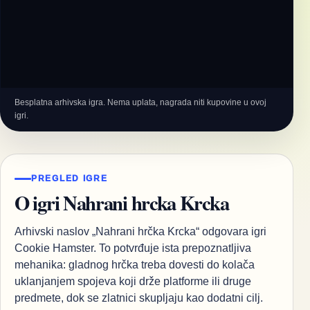
Besplatna arhivska igra. Nema uplata, nagrada niti kupovine u ovoj
igri.
PREGLED IGRE
O igri Nahrani hrcka Krcka
Arhivski naslov „Nahrani hrčka Krcka“ odgovara igri
Cookie Hamster. To potvrđuje ista prepoznatljiva
mehanika: gladnog hrčka treba dovesti do kolača
uklanjanjem spojeva koji drže platforme ili druge
predmete, dok se zlatnici skupljaju kao dodatni cilj.