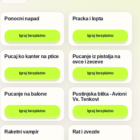
Ponocni napad
Pracka i lopta
Pucanje
Pucanje
Igraj besplatno
Igraj besplatno
Pucaj ko kanter na ptice
Pucanje iz pistolja na
Pucanje
Pucanje
ovce i zeceve
Igraj besplatno
Igraj besplatno
Pucanje na balone
Pustinjska bitka - Avioni
Pucanje
Pucanje
Vs. Tenkovi
Igraj besplatno
Igraj besplatno
Raketni vampir
Rat i zvezde
Pucanje
Pucanje