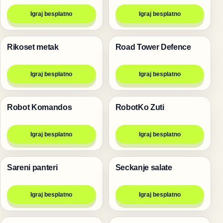
Igraj besplatno
Igraj besplatno
Rikoset metak
Road Tower Defence
Pucanje
Pucanje
Igraj besplatno
Igraj besplatno
Robot Komandos
RobotKo Zuti
Pucanje
Pucanje
Igraj besplatno
Igraj besplatno
Sareni panteri
Seckanje salate
Pucanje
Pucanje
Igraj besplatno
Igraj besplatno