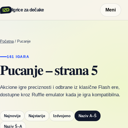
IZD
Igrice za dečake
Meni
Početna
/
Pucanje
161 IGARA
Pucanje – strana 5
Akcione igre preciznosti i odbrane iz klasične Flash ere,
dostupne kroz Ruffle emulator kada je igra kompatibilna.
Najnovije
Najstarije
Izdvojeno
Naziv A–Š
Naziv Š–A