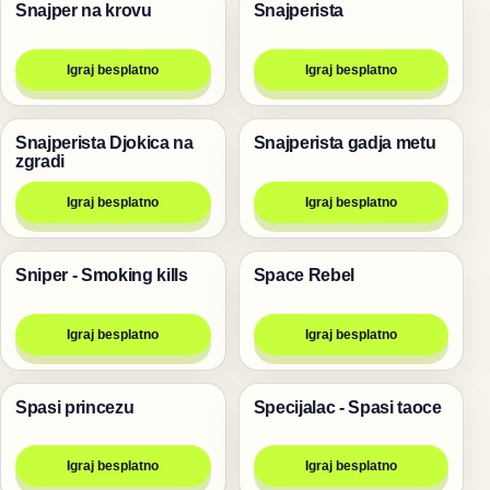
Snajper na krovu
Snajperista
Pucanje
Pucanje
Igraj besplatno
Igraj besplatno
Snajperista Djokica na
Snajperista gadja metu
Pucanje
Pucanje
zgradi
Igraj besplatno
Igraj besplatno
Sniper - Smoking kills
Space Rebel
Pucanje
Pucanje
Igraj besplatno
Igraj besplatno
Spasi princezu
Specijalac - Spasi taoce
Pucanje
Pucanje
Igraj besplatno
Igraj besplatno