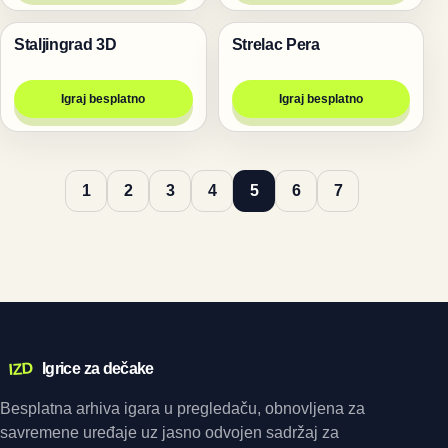
Staljingrad 3D
Strelac Pera
Pucanje
Pucanje
Igraj besplatno
Igraj besplatno
1
2
3
4
5
6
7
IZD
Igrice za dečake
Besplatna arhiva igara u pregledaču, obnovljena za
savremene uređaje uz jasno odvojen sadržaj za