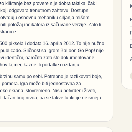
o kliktanje bez provere nije dobra taktika: čak i
koji odgovara trenutnom zahtevu. Dostupni
 potvrđuju osnovnu mehaniku ciljanja mišem i
iti položaj indikatora iz sačuvane verzije. Zato ti
stranice.
500 piksela i dodata 16. aprila 2012. To nije nužno
o publicado. Sličnost sa igrom Balloon Go Pop! nije
ovi identični, naročito zato što dokumentovane
hov tajmer, kazne ili podatke o izdanju.
rzinu samu po sebi. Potrebno je razlikovati boje,
n pomera. Igra može biti jednostavna za
eko ekrana istovremeno. Nisu potvrđeni životi,
i tačan broj nivoa, pa se takve funkcije ne smeju