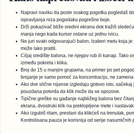
Napravi naviku da posle svakog pogotka pogledaš don
ispravljanja niza pogodaka pogrešne boje.
Drži pokazivač bliže sredini ekrana dok tražiš sledeć
manja nego kada kursor ostane uz jednu ivicu.
Ne juri svaki odgovarajući balon. Izaberi metu koja je
može lako pratiti.
Ciljaj središte balona, ne njegov rub ili kanap. Tako 
između pokreta i klika.
Broj do 15 u manjim grupama, na primer po pet pogodak
brojanje je samo pomoć za koncentraciju, ne zamena 
Ako dve slične nijanse izgledaju gotovo isto, sačekaj j
pouzdana potvrda da klik može da se opozove.
Tipične greške su gađanje najbližeg balona bez čita
ekrana, dvostruki klik na preklopljene mete i nastava
Ako izgubiš ritam, prestani da klikćeš na trenutak, pon
Kontrolisana pauza je korisnija od serije nasumičnih 