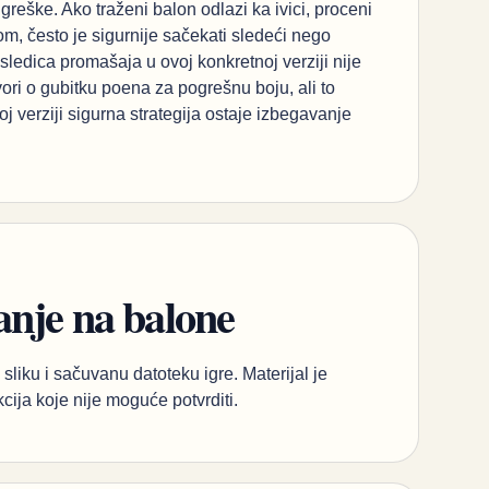
reške. Ako traženi balon odlazi ka ivici, proceni
m, često je sigurnije sačekati sledeći nego
osledica promašaja u ovoj konkretnoj verziji nije
ri o gubitku poena za pogrešnu boju, ali to
j verziji sigurna strategija ostaje izbegavanje
anje na balone
sliku i sačuvanu datoteku igre. Materijal je
kcija koje nije moguće potvrditi.