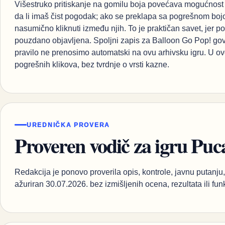
Višestruko pritiskanje na gomilu boja povećava mogućnost g
da li imaš čist pogodak; ako se preklapa sa pogrešnom bojo
nasumično kliknuti između njih. To je praktičan savet, jer p
pouzdano objavljena. Spoljni zapis za Balloon Go Pop! govo
pravilo ne prenosimo automatski na ovu arhivsku igru. U ovo
pogrešnih klikova, bez tvrdnje o vrsti kazne.
UREDNIČKA PROVERA
Proveren vodič za igru Puc
Redakcija je ponovo proverila opis, kontrole, javnu putanju, 
ažuriran 30.07.2026. bez izmišljenih ocena, rezultata ili fun