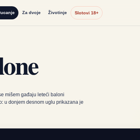
ucanje
Za dvoje
Životinje
Slotovi 18+
lone
se mišem gađaju leteći baloni
o: u donjem desnom uglu prikazana je