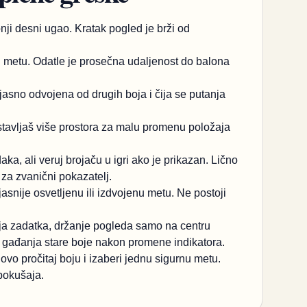
ji desni ugao. Kratak pogled je brži od
u metu. Odatle je prosečna udaljenost do balona
 jasno odvojena od drugih boja i čija se putanja
ostavljaš više prostora za malu promenu položaja
a, ali veruj brojaču u igri ako je prikazan. Lično
za zvanični pokazatelj.
asnije osvetljenu ili izdvojenu metu. Ne postoji
nja zadatka, držanje pogleda samo na centru
k gađanja stare boje nakon promene indikatora.
ovo pročitaj boju i izaberi jednu sigurnu metu.
pokušaja.