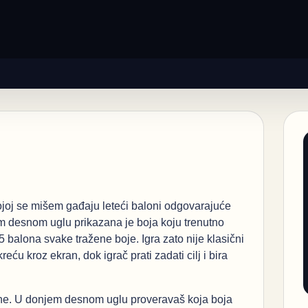
ojoj se mišem gađaju leteći baloni odgovarajuće
m desnom uglu prikazana je boja koju trenutno
 balona svake tražene boje. Igra zato nije klasični
ću kroz ekran, dok igrač prati zadati cilj i bira
zone. U donjem desnom uglu proveravaš koja boja