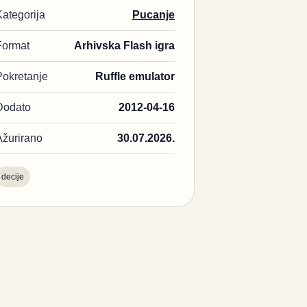
Kategorija
Pucanje
Format
Arhivska Flash igra
Pokretanje
Ruffle emulator
Dodato
2012-04-16
Ažurirano
30.07.2026.
decije