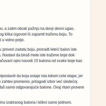
o, a zatim obrati pažnju na donji desni ugao.
og klika izgovori ili zapamti traženu boju. To
 u vidno polje.
proveri zadatu boju, pronađi leteći balon iste
a. Nastavi da biraš mete iste tražene boje dok
 Sačuvani opis navodi 15 balona od svake boje kao
postaviti da boja ostaje ista tokom cele etape, jer
 zahtev promenio, prilagodi izbor već sledećoj
gađaš samo odgovarajuće balone. Ovaj ritam provere
dinu izabranog balona i klikni samo jednom.