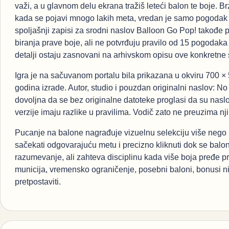
važi, a u glavnom delu ekrana tražiš leteći balon te boje. Brz
kada se pojavi mnogo lakih meta, vredan je samo pogodak 
spoljašnji zapisi za srodni naslov Balloon Go Pop! takođe
biranja prave boje, ali ne potvrđuju pravilo od 15 pogodaka n
detalji ostaju zasnovani na arhivskom opisu ove konkretne 
Igra je na sačuvanom portalu bila prikazana u okviru 700 × 
godina izrade. Autor, studio i pouzdan originalni naslov: N
dovoljna da se bez originalne datoteke proglasi da su nasl
verzije imaju razlike u pravilima. Vodič zato ne preuzima nji
Pucanje na balone nagrađuje vizuelnu selekciju više nego b
sačekati odgovarajuću metu i precizno kliknuti dok se balo
razumevanje, ali zahteva disciplinu kada više boja pređe pr
municija, vremensko ograničenje, posebni baloni, bonusi nit
pretpostaviti.