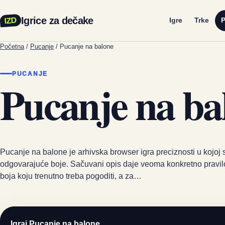
Igrice za dečake
IZD
Igre
Trke
P
Početna
/
Pucanje
/
Pucanje na balone
PUCANJE
Pucanje na ba
Pucanje na balone je arhivska browser igra preciznosti u kojoj 
odgovarajuće boje. Sačuvani opis daje veoma konkretno pravil
boja koju trenutno treba pogoditi, a za…
Igraj Pucanje na balone