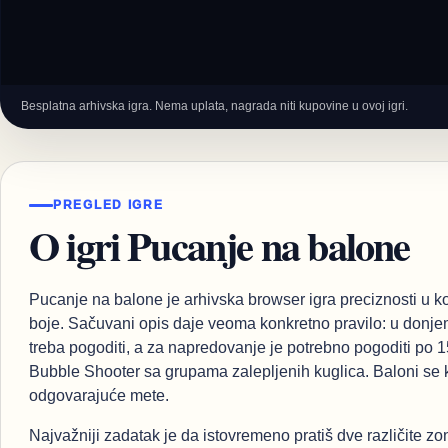
Besplatna arhivska igra. Nema uplata, nagrada niti kupovine u ovoj igri.
PREGLED IGRE
O igri Pucanje na balone
Pucanje na balone je arhivska browser igra preciznosti u k
boje. Sačuvani opis daje veoma konkretno pravilo: u donje
treba pogoditi, a za napredovanje je potrebno pogoditi po 15
Bubble Shooter sa grupama zalepljenih kuglica. Baloni se kre
odgovarajuće mete.
Najvažniji zadatak je da istovremeno pratiš dve različite 