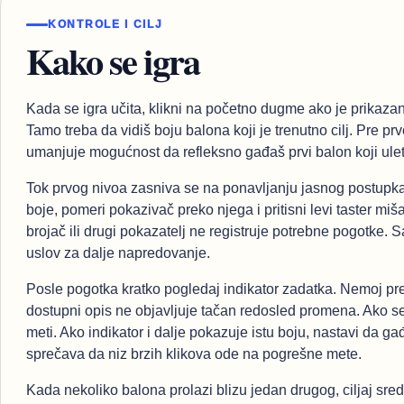
KONTROLE I CILJ
Kako se igra
Kada se igra učita, klikni na početno dugme ako je prikazan
Tamo treba da vidiš boju balona koji je trenutno cilj. Pre prv
umanjuje mogućnost da refleksno gađaš prvi balon koji uleti
Tok prvog nivoa zasniva se na ponavljanju jasnog postupka: 
boje, pomeri pokazivač preko njega i pritisni levi taster miš
brojač ili drugi pokazatelj ne registruje potrebne pogotke.
uslov za dalje napredovanje.
Posle pogotka kratko pogledaj indikator zadatka. Nemoj pret
dostupni opis ne objavljuje tačan redosled promena. Ako se
meti. Ako indikator i dalje pokazuje istu boju, nastavi da 
sprečava da niz brzih klikova ode na pogrešne mete.
Kada nekoliko balona prolazi blizu jedan drugog, ciljaj sre