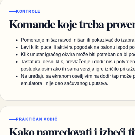
KONTROLE
Komande koje treba proveri
Pomeranje miša: navodi nišan ili pokazivač do izabra
Levi klik: puca ili aktivira pogodak na balonu ispod
Klik unutar igraćeg okvira može biti potreban da bi po
Tastatura, desni klik, prevlačenje i dodir nisu potv
postupka osim ako ih sama verzija igre izričito prikaže
Na uređaju sa ekranom osetljivim na dodir tap može pon
emulatora i nije deo sačuvanog uputstva.
PRAKTIČAN VODIČ
Kako napredovati i izbeći t