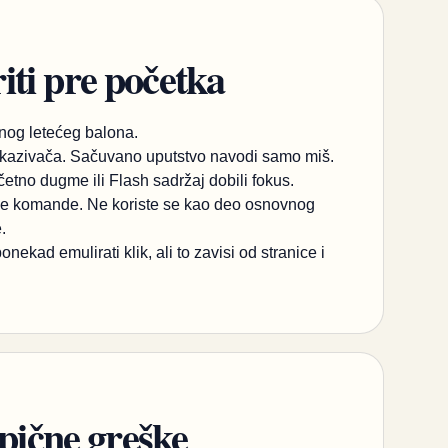
ti pre početka
nog letećeg balona.
 pokazivača. Sačuvano uputstvo navodi samo miš.
četno dugme ili Flash sadržaj dobili fokus.
rđene komande. Ne koriste se kao deo osnovnog
.
ekad emulirati klik, ali to zavisi od stranice i
ipične greške