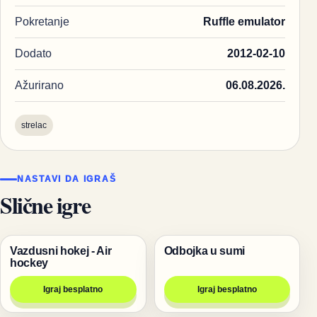
Pokretanje
Ruffle emulator
Dodato
2012-02-10
Ažurirano
06.08.2026.
strelac
NASTAVI DA IGRAŠ
Slične igre
Vazdusni hokej - Air
Odbojka u sumi
Igre za dvoje
Životinje
hockey
Igraj besplatno
Igraj besplatno