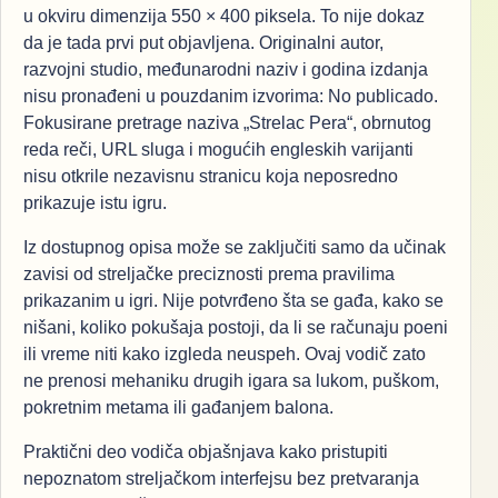
u okviru dimenzija 550 × 400 piksela. To nije dokaz
da je tada prvi put objavljena. Originalni autor,
razvojni studio, međunarodni naziv i godina izdanja
nisu pronađeni u pouzdanim izvorima: No publicado.
Fokusirane pretrage naziva „Strelac Pera“, obrnutog
reda reči, URL sluga i mogućih engleskih varijanti
nisu otkrile nezavisnu stranicu koja neposredno
prikazuje istu igru.
Iz dostupnog opisa može se zaključiti samo da učinak
zavisi od streljačke preciznosti prema pravilima
prikazanim u igri. Nije potvrđeno šta se gađa, kako se
nišani, koliko pokušaja postoji, da li se računaju poeni
ili vreme niti kako izgleda neuspeh. Ovaj vodič zato
ne prenosi mehaniku drugih igara sa lukom, puškom,
pokretnim metama ili gađanjem balona.
Praktični deo vodiča objašnjava kako pristupiti
nepoznatom streljačkom interfejsu bez pretvaranja