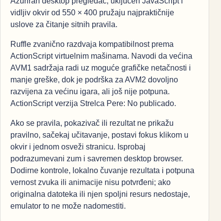
Ažuriran desktop pregledač, uključen JavaScript i
vidljiv okvir od 550 × 400 pružaju najpraktičnije
uslove za čitanje sitnih pravila.
Ruffle zvanično razdvaja kompatibilnost prema
ActionScript virtuelnim mašinama. Navodi da većina
AVM1 sadržaja radi uz moguće grafičke netačnosti i
manje greške, dok je podrška za AVM2 dovoljno
razvijena za većinu igara, ali još nije potpuna.
ActionScript verzija Strelca Pere: No publicado.
Ako se pravila, pokazivač ili rezultat ne prikažu
pravilno, sačekaj učitavanje, postavi fokus klikom u
okvir i jednom osveži stranicu. Isprobaj
podrazumevani zum i savremen desktop browser.
Dodirne kontrole, lokalno čuvanje rezultata i potpuna
vernost zvuka ili animacije nisu potvrđeni; ako
originalna datoteka ili njen spoljni resurs nedostaje,
emulator to ne može nadomestiti.