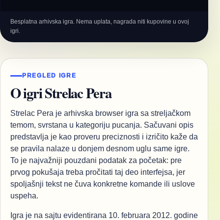
Besplatna arhivska igra. Nema uplata, nagrada niti kupovine u ovoj
igri.
PREGLED IGRE
O igri Strelac Pera
Strelac Pera je arhivska browser igra sa streljačkom
temom, svrstana u kategoriju pucanja. Sačuvani opis
predstavlja je kao proveru preciznosti i izričito kaže da
se pravila nalaze u donjem desnom uglu same igre.
To je najvažniji pouzdani podatak za početak: pre
prvog pokušaja treba pročitati taj deo interfejsa, jer
spoljašnji tekst ne čuva konkretne komande ili uslove
uspeha.
Igra je na sajtu evidentirana 10. februara 2012. godine