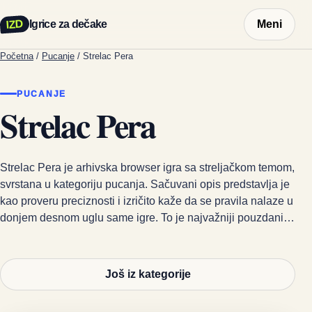
IZD
Igrice za dečake
Meni
Početna
/
Pucanje
/
Strelac Pera
PUCANJE
Strelac Pera
Strelac Pera je arhivska browser igra sa streljačkom temom,
svrstana u kategoriju pucanja. Sačuvani opis predstavlja je
kao proveru preciznosti i izričito kaže da se pravila nalaze u
donjem desnom uglu same igre. To je najvažniji pouzdani…
Još iz kategorije