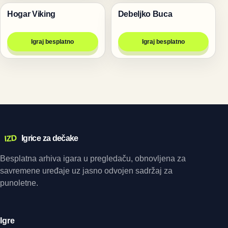
Hogar Viking
Debeljko Buca
Igre
Igre
Igraj besplatno
Igraj besplatno
IZD
Igrice za dečake
Besplatna arhiva igara u pregledaču, obnovljena za
savremene uređaje uz jasno odvojen sadržaj za
punoletne.
Igre