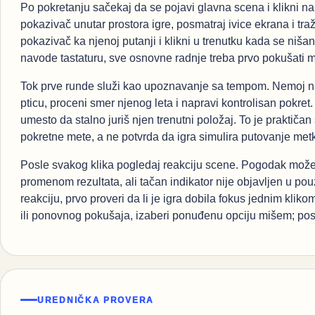
Po pokretanju sačekaj da se pojavi glavna scena i klikni n
pokazivač unutar prostora igre, posmatraj ivice ekrana i tra
pokazivač ka njenoj putanji i klikni u trenutku kada se niš
navode tastaturu, sve osnovne radnje treba prvo pokušati 
Tok prve runde služi kao upoznavanje sa tempom. Nemoj nas
pticu, proceni smer njenog leta i napravi kontrolisan pokret
umesto da stalno juriš njen trenutni položaj. To je praktič
pokretne mete, a ne potvrda da igra simulira putovanje metka 
Posle svakog klika pogledaj reakciju scene. Pogodak može 
promenom rezultata, ali tačan indikator nije objavljen u po
reakciju, prvo proveri da li je igra dobila fokus jednim klik
ili ponovnog pokušaja, izaberi ponuđenu opciju mišem; pose
UREDNIČKA PROVERA