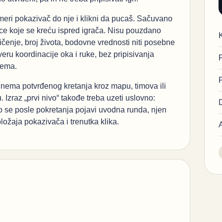
meri pokazivač do nje i klikni da pucaš. Sačuvano
ice koje se kreću ispred igrača. Nisu pouzdano
enje, broj života, bodovne vrednosti niti posebne
overu koordinacije oka i ruke, bez pripisivanja
nema.
e nema potvrđenog kretanja kroz mapu, timova ili
 Izraz „prvi nivo“ takođe treba uzeti uslovno:
o se posle pokretanja pojavi uvodna runda, njen
ložaja pokazivača i trenutka klika.