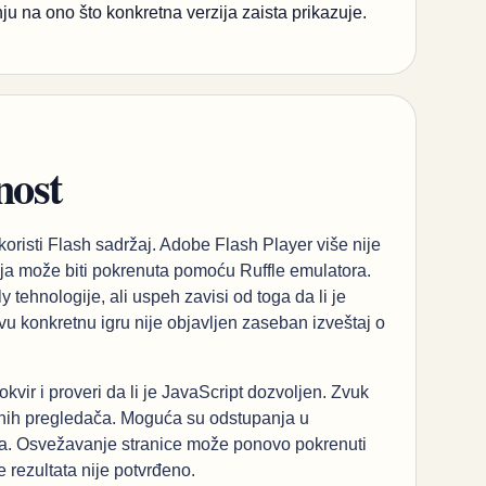
ju na ono što konkretna verzija zaista prikazuje.
nost
 koristi Flash sadržaj. Adobe Flash Player više nije
ja može biti pokrenuta pomoću Ruffle emulatora.
ehnologije, ali uspeh zavisi od toga da li je
 ovu konkretnu igru nije objavljen zaseban izveštaj o
kvir i proveri da li je JavaScript dozvoljen. Zvuk
rnih pregledača. Moguća su odstupanja u
krana. Osvežavanje stranice može ponovo pokrenuti
e rezultata nije potvrđeno.