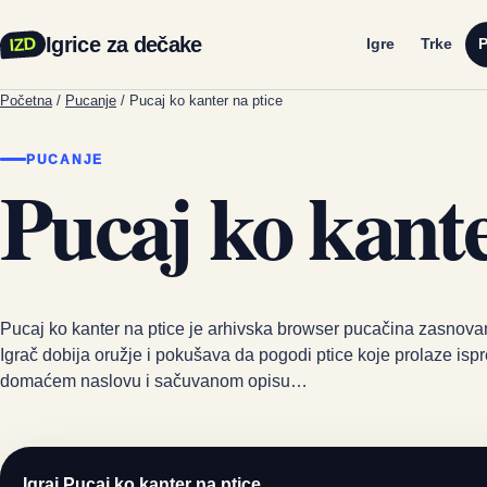
Igrice za dečake
IZD
Igre
Trke
P
Početna
/
Pucanje
/
Pucaj ko kanter na ptice
PUCANJE
Pucaj ko kante
Pucaj ko kanter na ptice je arhivska browser pucačina zasnova
Igrač dobija oružje i pokušava da pogodi ptice koje prolaze isp
domaćem naslovu i sačuvanom opisu…
Igraj Pucaj ko kanter na ptice