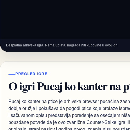
Besplatna arhivska igra. Nema uplata, nagrada niti kupovine u ovoj igri.
PREGLED IGRE
O igri Pucaj ko kanter na p
Pucaj ko kanter na ptice je arhivska browser pucačina zasn
dobija oružje i pokušava da pogodi ptice koje prolaze isp
i sačuvanom opisu predstavlja poređenje sa osećajem nišan
pouzdane potvrde da je ovo zvanična Counter-Strike igra ili 
originalni strani naslov i godina prvog izdanja nisu pouzdano 