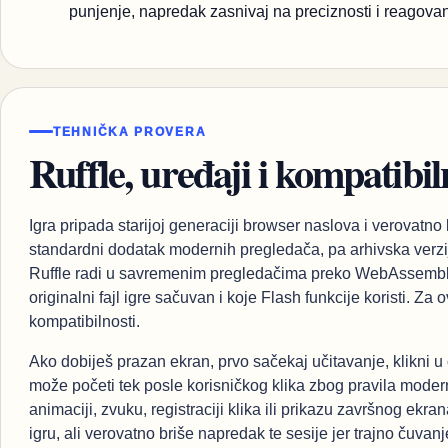
punjenje, napredak zasnivaj na preciznosti i reagovan
TEHNIČKA PROVERA
Ruffle, uređaji i kompatibil
Igra pripada starijoj generaciji browser naslova i verovatno
standardni dodatak modernih pregledača, pa arhivska verzi
Ruffle radi u savremenim pregledačima preko WebAssembly t
originalni fajl igre sačuvan i koje Flash funkcije koristi. Za
kompatibilnosti.
Ako dobiješ prazan ekran, prvo sačekaj učitavanje, klikni u o
može početi tek posle korisničkog klika zbog pravila mode
animaciji, zvuku, registraciji klika ili prikazu završnog e
igru, ali verovatno briše napredak te sesije jer trajno čuvanj