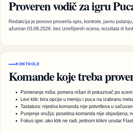
Proveren vodič za igru Puca
Redakcija je ponovo proverila opis, kontrole, javnu putanju, 
ažuriran 03.08.2026. bez izmišljenih ocena, rezultata ili fun
KONTROLE
Komande koje treba proveri
Pomeranje miša: pomera nišan ili pokazivač po sceni
Levi klik: bira opcije u meniju i puca na izabranu metu
Tastatura: nijedna komanda nije potvrđena u sačuvan
Punjenje oružja: posebna komanda nije objavljena; ne
Fokus igre: ako klik ne radi, jednom klikni unutar Fla