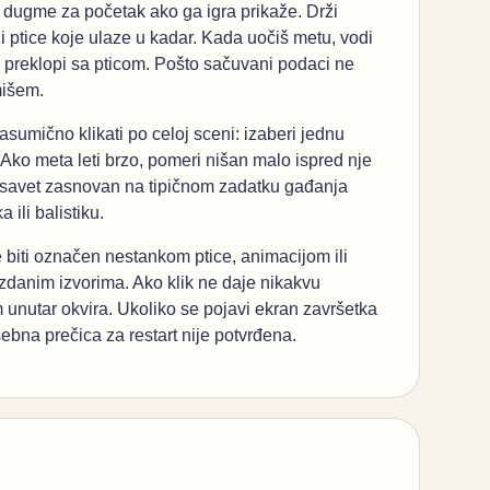
a dugme za početak ako ga igra prikaže. Drži
ži ptice koje ulaze u kadar. Kada uočiš metu, vodi
an preklopi sa pticom. Pošto sačuvani podaci ne
mišem.
umično klikati po celoj sceni: izaberi jednu
. Ako meta leti brzo, pomeri nišan malo ispred nje
an savet zasnovan na tipičnom zadatku gađanja
ili balistiku.
biti označen nestankom ptice, animacijom ili
uzdanim izvorima. Ako klik ne daje nikakvu
om unutar okvira. Ukoliko se pojavi ekran završetka
bna prečica za restart nije potvrđena.