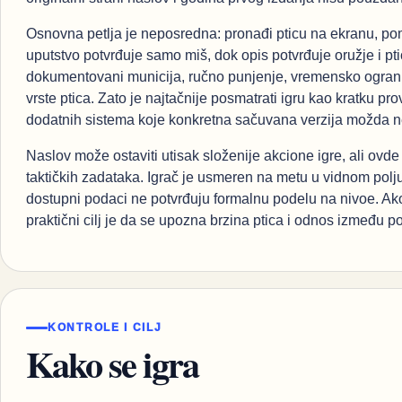
Osnovna petlja je neposredna: pronađi pticu na ekranu, po
uputstvo potvrđuje samo miš, dok opis potvrđuje oružje i pt
dokumentovani municija, ručno punjenje, vremensko ogranič
vrste ptica. Zato je najtačnije posmatrati igru kao kratku pr
dodatnih sistema koje konkretna sačuvana verzija možda 
Naslov može ostaviti utisak složenije akcione igre, ali ovd
taktičkih zadataka. Igrač je usmeren na metu u vidnom polju.
dostupni podaci ne potvrđuju formalnu podelu na nivoe. Ak
praktični cilj je da se upozna brzina ptica i odnos između po
KONTROLE I CILJ
Kako se igra