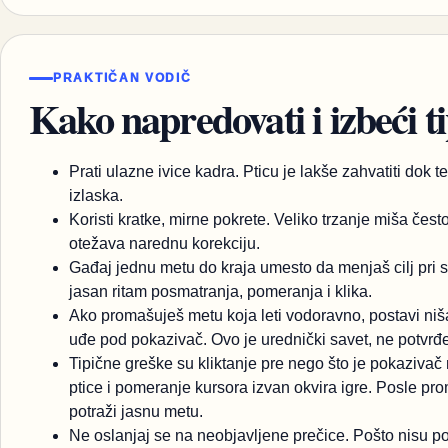
PRAKTIČAN VODIČ
Kako napredovati i izbeći t
Prati ulazne ivice kadra. Pticu je lakše zahvatiti dok t
izlaska.
Koristi kratke, mirne pokrete. Veliko trzanje miša čes
otežava narednu korekciju.
Gađaj jednu metu do kraja umesto da menjaš cilj pri
jasan ritam posmatranja, pomeranja i klika.
Ako promašuješ metu koja leti vodoravno, postavi niša
uđe pod pokazivač. Ovo je urednički savet, ne potvr
Tipične greške su kliktanje pre nego što je pokaziva
ptice i pomeranje kursora izvan okvira igre. Posle pr
potraži jasnu metu.
Ne oslanjaj se na neobjavljene prečice. Pošto nisu potv