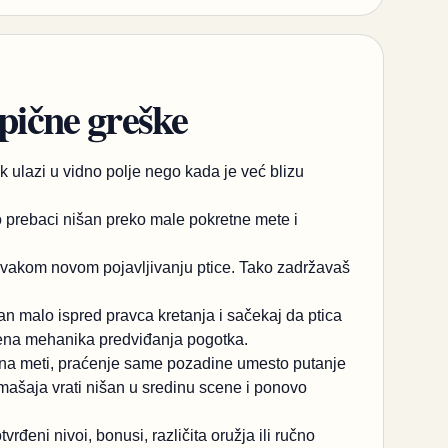
ipične greške
ek ulazi u vidno polje nego kada je već blizu
to prebaci nišan preko male pokretne mete i
 svakom novom pojavljivanju ptice. Tako zadržavaš
n malo ispred pravca kretanja i sačekaj da ptica
đena mehanika predviđanja pogotka.
č na meti, praćenje same pozadine umesto putanje
omašaja vrati nišan u sredinu scene i ponovo
rđeni nivoi, bonusi, različita oružja ili ručno