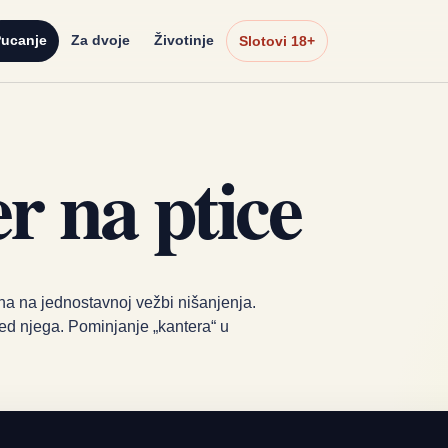
ucanje
Za dvoje
Životinje
Slotovi 18+
r na ptice
na na jednostavnoj vežbi nišanjenja.
red njega. Pominjanje „kantera“ u