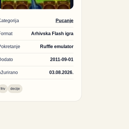
Kategorija
Pucanje
Format
Arhivska Flash igra
Pokretanje
Ruffle emulator
Dodato
2011-09-01
Ažurirano
03.08.2026.
friv
decije