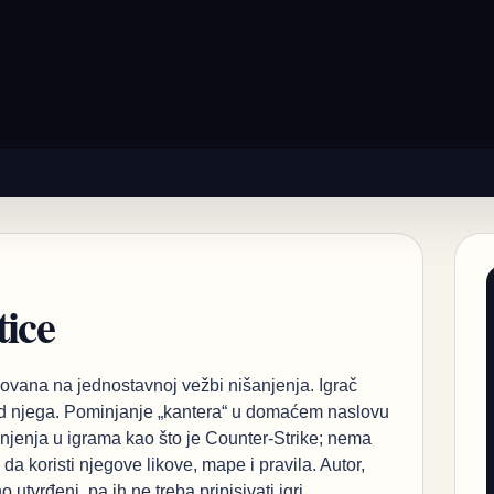
tice
ovana na jednostavnoj vežbi nišanjenja. Igrač
red njega. Pominjanje „kantera“ u domaćem naslovu
jenja u igrama kao što je Counter-Strike; nema
da koristi njegove likove, mape i pravila. Autor,
utvrđeni, pa ih ne treba pripisivati igri.