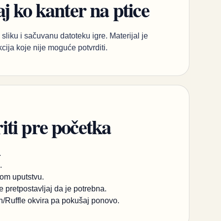
j ko kanter na ptice
sliku i sačuvanu datoteku igre. Materijal je
kcija koje nije moguće potvrditi.
ti pre početka
.
.
om uputstvu.
 pretpostavljaj da je potrebna.
sh/Ruffle okvira pa pokušaj ponovo.