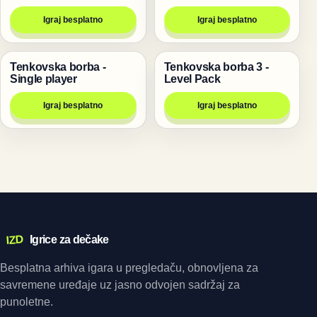
Igraj besplatno
Igraj besplatno
Tenkovska borba -
Tenkovska borba 3 -
Pucanje
Pucanje
Single player
Level Pack
Igraj besplatno
Igraj besplatno
IZD
Igrice za dečake
Besplatna arhiva igara u pregledaču, obnovljena za
savremene uređaje uz jasno odvojen sadržaj za
punoletne.