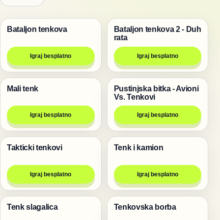
Bataljon tenkova
Bataljon tenkova 2 - Duh
Pucanje
Pucanje
rata
Igraj besplatno
Igraj besplatno
Mali tenk
Pustinjska bitka - Avioni
Pucanje
Pucanje
Vs. Tenkovi
Igraj besplatno
Igraj besplatno
Takticki tenkovi
Tenk i kamion
Pucanje
Pucanje
Igraj besplatno
Igraj besplatno
Tenk slagalica
Tenkovska borba
Igre
Igre za dvoje