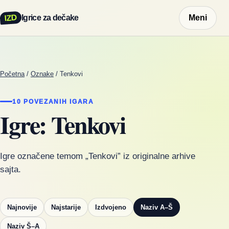
IZD
Igrice za dečake
Meni
Početna
/
Oznake
/
Tenkovi
10 POVEZANIH IGARA
Igre: Tenkovi
Igre označene temom „Tenkovi” iz originalne arhive
sajta.
Najnovije
Najstarije
Izdvojeno
Naziv A–Š
Naziv Š–A