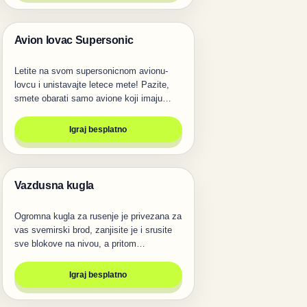
Avion lovac Supersonic
Pucanje
Letite na svom supersonicnom avionu-
lovcu i unistavajte letece mete! Pazite,
smete obarati samo avione koji imaju…
Igraj besplatno
Vazdusna kugla
Igre
Ogromna kugla za rusenje je privezana za
vas svemirski brod, zanjisite je i srusite
sve blokove na nivou, a pritom…
Igraj besplatno