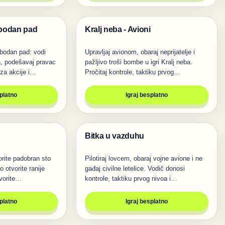
obodan pad
Kralj neba - Avioni
Pucanje
obodan pad: vodi
Upravljaj avionom, obaraj neprijatelje i
, podešavaj pravac
pažljivo troši bombe u igri Kralj neba.
 za akcije i…
Pročitaj kontrole, taktiku prvog…
splatno
Igraj besplatno
Bitka u vazduhu
Pucanje
orite padobran sto
Pilotiraj lovcem, obaraj vojne avione i ne
 otvorite ranije
gađaj civilne letelice. Vodič donosi
tvorite…
kontrole, taktiku prvog nivoa i…
splatno
Igraj besplatno