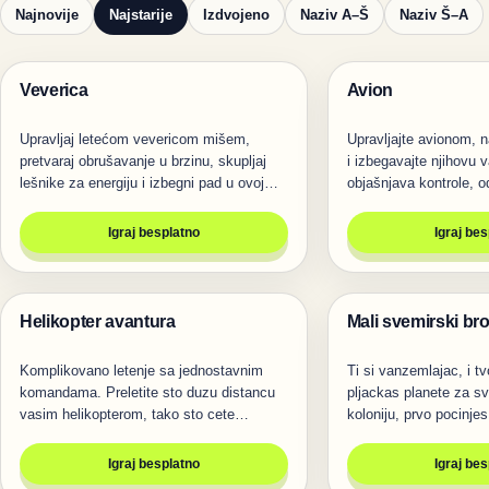
Najnovije
Najstarije
Izdvojeno
Naziv A–Š
Naziv Š–A
Veverica
Avion
Životinje
Igre
Upravljaj letećom vevericom mišem,
Upravljajte avionom, n
pretvaraj obrušavanje u brzinu, skupljaj
i izbegavajte njihovu v
lešnike za energiju i izbegni pad u ovoj…
objašnjava kontrole, 
Igraj besplatno
Igraj be
Helikopter avantura
Mali svemirski br
Igre
Igre
Komplikovano letenje sa jednostavnim
Ti si vanzemlajac, i tv
komandama. Preletite sto duzu distancu
pljackas planete za sv
vasim helikopterom, tako sto cete…
koloniju, prvo pocinje
Igraj besplatno
Igraj be