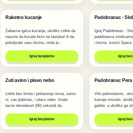
Raketno kucanje
Padobranac - Sl
Igre
Igre
Zabavna igrica kucanja, ukoliko zelite da
Igraj Padobranac - Sl
naucite da kucate brzo na tastaturi ili da
padobranca strelicama
poboljsate vasu brzinu, onda je…
i brzinu, koristi Space
Igraj besplatno
Igraj be
Zuti avion i plavo nebo
Padobranac Pera
Trke
Igre
Letite bez limita i prelazenja nivoa, samo
Vrlo jednostavno...otv
vi, vas ljubimac, i plavo nebo. Imate
kasnije mozete, ukoliko
tacno devedeset (90) sekundi da…
gubite, a ukoliko ga o
Igraj besplatno
Igraj be