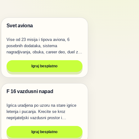
Svet aviona
Igre za dvoje
Vise od 23 misija i tipova aviona, 6
posebnih dodataka, sistema
nagradjivanja, obuka, career deo, duel za
dva…
Igraj besplatno
F 16 vazdusni napad
Pucanje
Igrica uradjena po uzoru na stare igrice
letenja i pucanja. Krecite se kroz
neprijateljski vazdusni prostor i…
Igraj besplatno