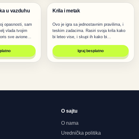
itka u vazduhu
Krila i metak
Igre
koj opasnosti, sam
Ovo je igra sa jednostavnim pravilima, i
elj vlada tvojim
teskim zadacima. Rasiri svoja krila kako
oris sve avione…
bi leteo vise, i skupi ih kako bi…
splatno
Igraj besplatno
O sajtu
O nama
Urednička politika