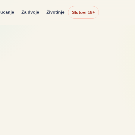
ucanje
Za dvoje
Životinje
Slotovi 18+