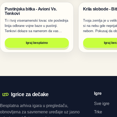
Pustinjska bitka - Avioni Vs.
Krila slobode - B
Pucanje
Pucanje
Tenkovi
Ti i tvoj visenamenski lovac ste poslednja
Tvoja zemlja je u veli
linija odbrane vojne baze u pustinji.
si na nebu gde neprijat
Tenkovi dolaze sa namerom da vas…
nebom. Pokusaj da ob
Igraj besplatno
Igraj be
Igre
Igrice za dečake
IZD
Sve igre
Besplatna arhiva igara u pregledaču,
obnovljena za savremene uređaje uz jasno
Trke