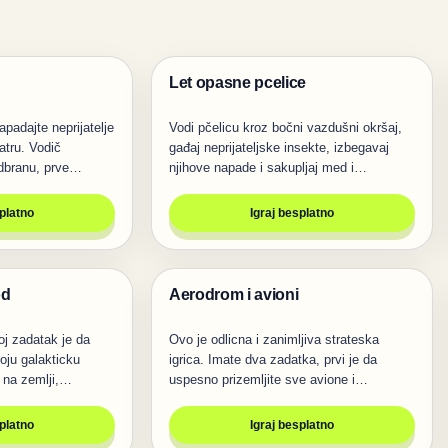
Let opasne pcelice
Životinje
apadajte neprijatelje
Vodi pčelicu kroz bočni vazdušni okršaj,
atru. Vodič
gađaj neprijateljske insekte, izbegavaj
odbranu, prve…
njihove napade i sakupljaj med i…
splatno
Igraj besplatno
od
Aerodrom i avioni
Igre
oj zadatak je da
Ovo je odlicna i zanimljiva strateska
oju galakticku
igrica. Imate dva zadatka, prvi je da
s na zemlji,…
uspesno prizemljite sve avione i…
splatno
Igraj besplatno