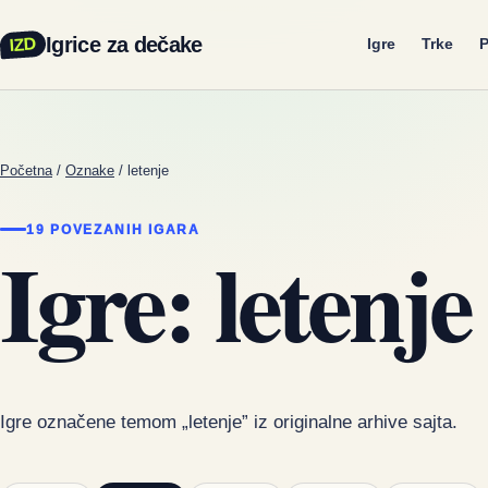
Igrice za dečake
IZD
Igre
Trke
P
Početna
/
Oznake
/
letenje
19 POVEZANIH IGARA
Igre: letenje
Igre označene temom „letenje” iz originalne arhive sajta.