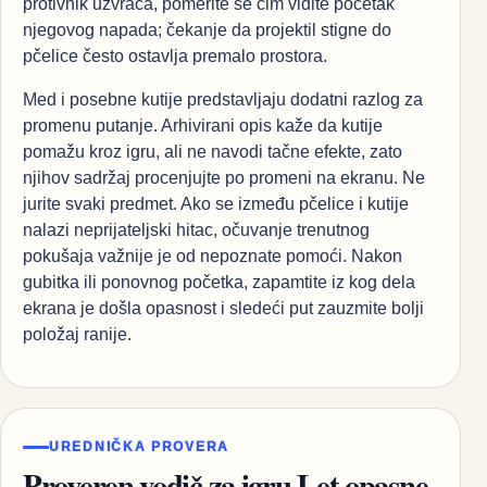
protivnik uzvraća, pomerite se čim vidite početak
njegovog napada; čekanje da projektil stigne do
pčelice često ostavlja premalo prostora.
Med i posebne kutije predstavljaju dodatni razlog za
promenu putanje. Arhivirani opis kaže da kutije
pomažu kroz igru, ali ne navodi tačne efekte, zato
njihov sadržaj procenjujte po promeni na ekranu. Ne
jurite svaki predmet. Ako se između pčelice i kutije
nalazi neprijateljski hitac, očuvanje trenutnog
pokušaja važnije je od nepoznate pomoći. Nakon
gubitka ili ponovnog početka, zapamtite iz kog dela
ekrana je došla opasnost i sledeći put zauzmite bolji
položaj ranije.
UREDNIČKA PROVERA
Proveren vodič za igru Let opasne