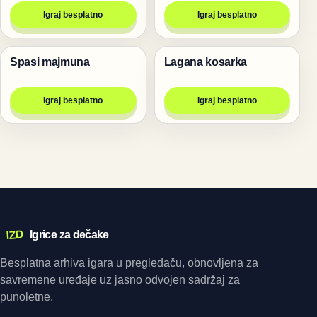
Igraj besplatno
Igraj besplatno
Spasi majmuna
Lagana kosarka
Životinje
Igre
Igraj besplatno
Igraj besplatno
IZD
Igrice za dečake
Besplatna arhiva igara u pregledaču, obnovljena za
savremene uređaje uz jasno odvojen sadržaj za
punoletne.