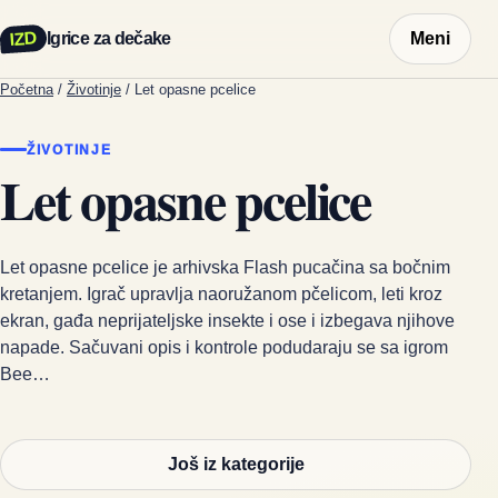
IZD
Igrice za dečake
Meni
Početna
/
Životinje
/
Let opasne pcelice
ŽIVOTINJE
Let opasne pcelice
Let opasne pcelice je arhivska Flash pucačina sa bočnim
kretanjem. Igrač upravlja naoružanom pčelicom, leti kroz
ekran, gađa neprijateljske insekte i ose i izbegava njihove
napade. Sačuvani opis i kontrole podudaraju se sa igrom
Bee…
Još iz kategorije