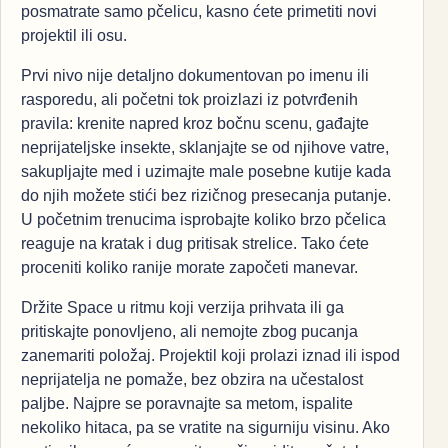
posmatrate samo pčelicu, kasno ćete primetiti novi
projektil ili osu.
Prvi nivo nije detaljno dokumentovan po imenu ili
rasporedu, ali početni tok proizlazi iz potvrđenih
pravila: krenite napred kroz bočnu scenu, gađajte
neprijateljske insekte, sklanjajte se od njihove vatre,
sakupljajte med i uzimajte male posebne kutije kada
do njih možete stići bez rizičnog presecanja putanje.
U početnim trenucima isprobajte koliko brzo pčelica
reaguje na kratak i dug pritisak strelice. Tako ćete
proceniti koliko ranije morate započeti manevar.
Držite Space u ritmu koji verzija prihvata ili ga
pritiskajte ponovljeno, ali nemojte zbog pucanja
zanemariti položaj. Projektil koji prolazi iznad ili ispod
neprijatelja ne pomaže, bez obzira na učestalost
paljbe. Najpre se poravnajte sa metom, ispalite
nekoliko hitaca, pa se vratite na sigurniju visinu. Ako