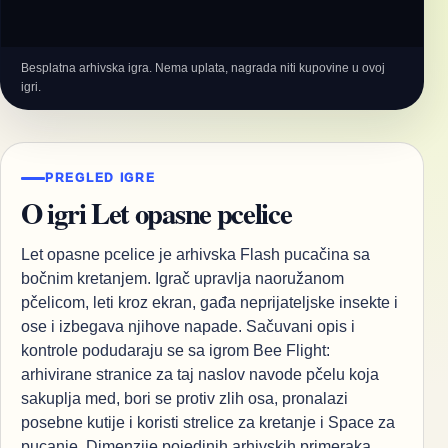
Besplatna arhivska igra. Nema uplata, nagrada niti kupovine u ovoj
igri.
PREGLED IGRE
O igri Let opasne pcelice
Let opasne pcelice je arhivska Flash pucačina sa
bočnim kretanjem. Igrač upravlja naoružanom
pčelicom, leti kroz ekran, gađa neprijateljske insekte i
ose i izbegava njihove napade. Sačuvani opis i
kontrole podudaraju se sa igrom Bee Flight:
arhivirane stranice za taj naslov navode pčelu koja
sakuplja med, bori se protiv zlih osa, pronalazi
posebne kutije i koristi strelice za kretanje i Space za
pucanje. Dimenzije pojedinih arhivskih primeraka