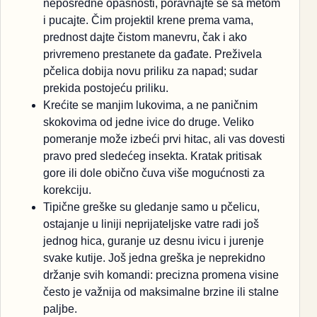
neposredne opasnosti, poravnajte se sa metom
i pucajte. Čim projektil krene prema vama,
prednost dajte čistom manevru, čak i ako
privremeno prestanete da gađate. Preživela
pčelica dobija novu priliku za napad; sudar
prekida postojeću priliku.
Krećite se manjim lukovima, a ne paničnim
skokovima od jedne ivice do druge. Veliko
pomeranje može izbeći prvi hitac, ali vas dovesti
pravo pred sledećeg insekta. Kratak pritisak
gore ili dole obično čuva više mogućnosti za
korekciju.
Tipične greške su gledanje samo u pčelicu,
ostajanje u liniji neprijateljske vatre radi još
jednog hica, guranje uz desnu ivicu i jurenje
svake kutije. Još jedna greška je neprekidno
držanje svih komandi: precizna promena visine
često je važnija od maksimalne brzine ili stalne
paljbe.