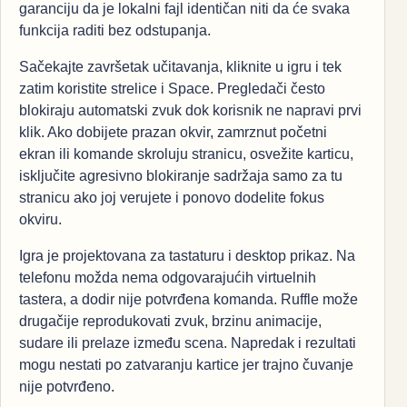
garanciju da je lokalni fajl identičan niti da će svaka
funkcija raditi bez odstupanja.
Sačekajte završetak učitavanja, kliknite u igru i tek
zatim koristite strelice i Space. Pregledači često
blokiraju automatski zvuk dok korisnik ne napravi prvi
klik. Ako dobijete prazan okvir, zamrznut početni
ekran ili komande skroluju stranicu, osvežite karticu,
isključite agresivno blokiranje sadržaja samo za tu
stranicu ako joj verujete i ponovo dodelite fokus
okviru.
Igra je projektovana za tastaturu i desktop prikaz. Na
telefonu možda nema odgovarajućih virtuelnih
tastera, a dodir nije potvrđena komanda. Ruffle može
drugačije reprodukovati zvuk, brzinu animacije,
sudare ili prelaze između scena. Napredak i rezultati
mogu nestati po zatvaranju kartice jer trajno čuvanje
nije potvrđeno.