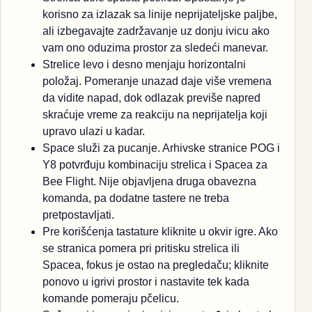
korisno za izlazak sa linije neprijateljske paljbe,
ali izbegavajte zadržavanje uz donju ivicu ako
vam ono oduzima prostor za sledeći manevar.
Strelice levo i desno menjaju horizontalni
položaj. Pomeranje unazad daje više vremena
da vidite napad, dok odlazak previše napred
skraćuje vreme za reakciju na neprijatelja koji
upravo ulazi u kadar.
Space služi za pucanje. Arhivske stranice POG i
Y8 potvrđuju kombinaciju strelica i Spacea za
Bee Flight. Nije objavljena druga obavezna
komanda, pa dodatne tastere ne treba
pretpostavljati.
Pre korišćenja tastature kliknite u okvir igre. Ako
se stranica pomera pri pritisku strelica ili
Spacea, fokus je ostao na pregledaču; kliknite
ponovo u igrivi prostor i nastavite tek kada
komande pomeraju pčelicu.