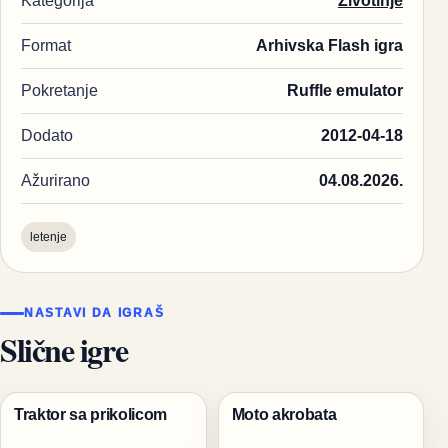
Kategorija
Životinje
Format
Arhivska Flash igra
Pokretanje
Ruffle emulator
Dodato
2012-04-18
Ažurirano
04.08.2026.
letenje
NASTAVI DA IGRAŠ
Slične igre
Traktor sa prikolicom
Moto akrobata
Trke
Trke