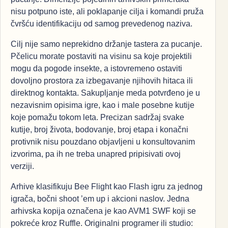
nisu potpuno iste, ali poklapanje cilja i komandi pruža
čvršću identifikaciju od samog prevedenog naziva.
Cilj nije samo neprekidno držanje tastera za pucanje.
Pčelicu morate postaviti na visinu sa koje projektili
mogu da pogode insekte, a istovremeno ostaviti
dovoljno prostora za izbegavanje njihovih hitaca ili
direktnog kontakta. Sakupljanje meda potvrđeno je u
nezavisnim opisima igre, kao i male posebne kutije
koje pomažu tokom leta. Precizan sadržaj svake
kutije, broj života, bodovanje, broj etapa i konačni
protivnik nisu pouzdano objavljeni u konsultovanim
izvorima, pa ih ne treba unapred pripisivati ovoj
verziji.
Arhive klasifikuju Bee Flight kao Flash igru za jednog
igrača, bočni shoot ’em up i akcioni naslov. Jedna
arhivska kopija označena je kao AVM1 SWF koji se
pokreće kroz Ruffle. Originalni programer ili studio: