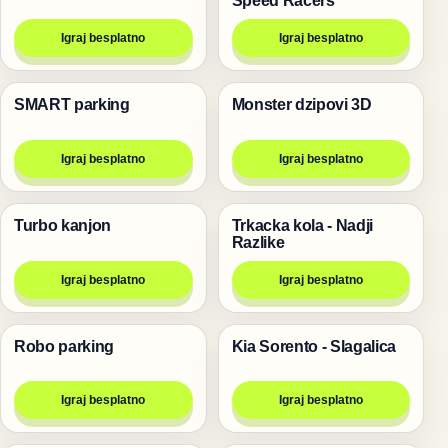
Igraj besplatno
Igraj besplatno
SMART parking
Monster dzipovi 3D
Trke
Trke
Igraj besplatno
Igraj besplatno
Turbo kanjon
Trkacka kola - Nadji
Trke
Trke
Razlike
Igraj besplatno
Igraj besplatno
Robo parking
Kia Sorento - Slagalica
Trke
Igre
Igraj besplatno
Igraj besplatno