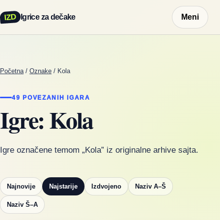
IZD
Igrice za dečake
Meni
Početna
/
Oznake
/
Kola
49 POVEZANIH IGARA
Igre: Kola
Igre označene temom „Kola” iz originalne arhive sajta.
Najnovije
Najstarije
Izdvojeno
Naziv A–Š
Naziv Š–A