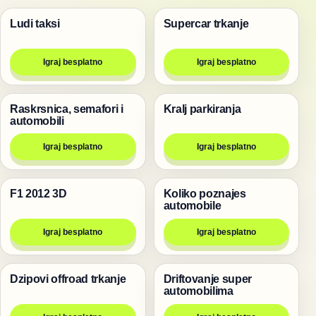
Ludi taksi
Supercar trkanje
Trke
Trke
Igraj besplatno
Igraj besplatno
Raskrsnica, semafori i
Kralj parkiranja
Trke
Trke
automobili
Igraj besplatno
Igraj besplatno
F1 2012 3D
Koliko poznajes
Trke
Igre
automobile
Igraj besplatno
Igraj besplatno
Dzipovi offroad trkanje
Driftovanje super
Trke
Trke
automobilima