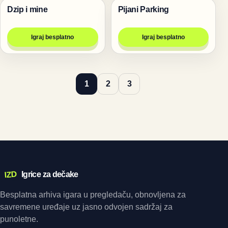
Dzip i mine
Pijani Parking
Trke
Trke
Igraj besplatno
Igraj besplatno
1
2
3
IZD
Igrice za dečake
Besplatna arhiva igara u pregledaču, obnovljena za
savremene uređaje uz jasno odvojen sadržaj za
punoletne.