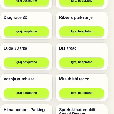
Igraj besplatno
Igraj besplatno
Drag race 3D
Rikverc parkiranje
Trke
Trke
Igraj besplatno
Igraj besplatno
Luda 3D trka
Brzi trkaci
Trke
Trke
Igraj besplatno
Igraj besplatno
Voznja autobusa
Mitsubishi racer
Trke
Trke
Igraj besplatno
Igraj besplatno
Hitna pomoc - Parking
Sportski automobili -
Trke
Trke
Speed Racers