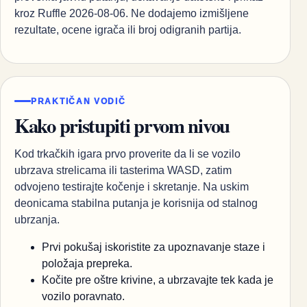
kroz Ruffle 2026-08-06. Ne dodajemo izmišljene
rezultate, ocene igrača ili broj odigranih partija.
PRAKTIČAN VODIČ
Kako pristupiti prvom nivou
Kod trkačkih igara prvo proverite da li se vozilo
ubrzava strelicama ili tasterima WASD, zatim
odvojeno testirajte kočenje i skretanje. Na uskim
deonicama stabilna putanja je korisnija od stalnog
ubrzanja.
Prvi pokušaj iskoristite za upoznavanje staze i
položaja prepreka.
Kočite pre oštre krivine, a ubrzavajte tek kada je
vozilo poravnato.