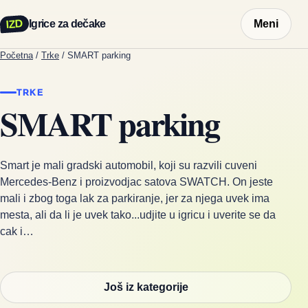
IZD
Igrice za dečake
Meni
Početna
/
Trke
/
SMART parking
TRKE
SMART parking
Smart je mali gradski automobil, koji su razvili cuveni
Mercedes-Benz i proizvodjac satova SWATCH. On jeste
mali i zbog toga lak za parkiranje, jer za njega uvek ima
mesta, ali da li je uvek tako...udjite u igricu i uverite se da
cak i…
Još iz kategorije