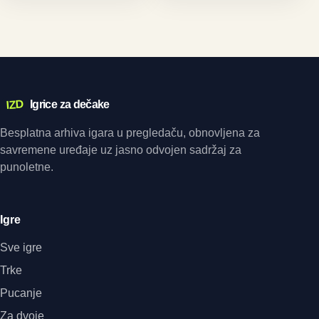
IZD
Igrice za dečake
Besplatna arhiva igara u pregledaču, obnovljena za
savremene uređaje uz jasno odvojen sadržaj za
punoletne.
Igre
Sve igre
Trke
Pucanje
Za dvoje