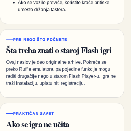
Ako se vozilo prevrće, koristite kraće pritiske
umesto držanja tastera.
PRE NEGO ŠTO POČNETE
Šta treba znati o staroj Flash igri
Ovaj naslov je deo originalne arhive. Pokreće se
preko Ruffle emulatora, pa pojedine funkcije mogu
raditi drugačije nego u starom Flash Player-u. Igra ne
traži instalaciju, uplatu niti registraciju.
PRAKTIČAN SAVET
Ako se igra ne učita