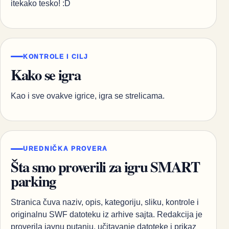
itekako tesko! :D
KONTROLE I CILJ
Kako se igra
Kao i sve ovakve igrice, igra se strelicama.
UREDNIČKA PROVERA
Šta smo proverili za igru SMART
parking
Stranica čuva naziv, opis, kategoriju, sliku, kontrole i
originalnu SWF datoteku iz arhive sajta. Redakcija je
proverila javnu putanju, učitavanje datoteke i prikaz