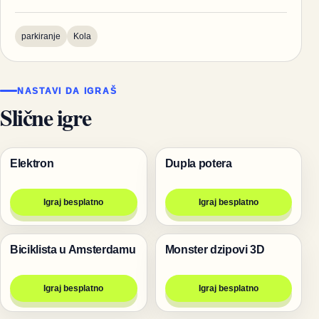
parkiranje
Kola
NASTAVI DA IGRAŠ
Slične igre
Elektron
Dupla potera
Igre
Trke
Igraj besplatno
Igraj besplatno
Biciklista u Amsterdamu
Monster dzipovi 3D
Trke
Trke
Igraj besplatno
Igraj besplatno